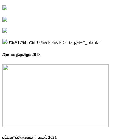
0%AE%85%E0%AE%AE-5″ target=”_blank”
அம்மன் திருவிழா 2018
புட்டணிப்பிள்ளையார்-பாடல் 2021