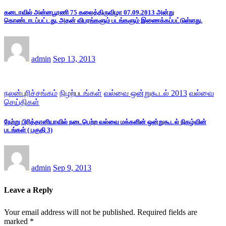
கனடாவில் அன்னபூரணி 75 கலைத்திருவிழா 07.09.2013 அன்று
கொண்டாடப்பட்டது, அதன் விபரங்களும் படங்களும் இணைக்கப்பட்டுள்ளது.
admin
Sep 13, 2013
நலன்புரிச்சங்கம்
நிழற்படங்கள்
வல்வை ஒன்றுகூடல் 2013
வல்வை
செய்திகள்
நேற்று பிரித்தானியாவில் நடைபெற்ற வல்வை மக்களின் ஒன்றுகூடல் நிகழ்வின்
படங்கள் ( பகுதி 3)
admin
Sep 9, 2013
Leave a Reply
Your email address will not be published.
Required fields are
marked
*