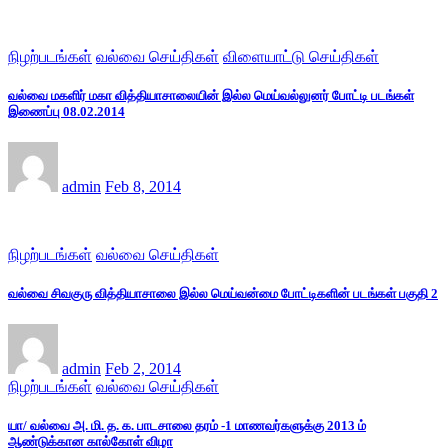
நிழற்படங்கள்
வல்வை செய்திகள்
விளையாட்டு செய்திகள்
வல்வை மகளிர் மகா வித்தியாசாலையின் இல்ல மெய்வல்லுனர் போட்டி படங்கள்
இணைப்பு 08.02.2014
admin
Feb 8, 2014
நிழற்படங்கள்
வல்வை செய்திகள்
வல்வை சிவகுரு வித்தியாசாலை இல்ல மெய்வன்மை போட்டிகளின் படங்கள் பகுதி 2
admin
Feb 2, 2014
நிழற்படங்கள்
வல்வை செய்திகள்
யா/ வல்வை அ. மி. த. க. பாடசாலை தரம் -1 மாணவர்களுக்கு 2013 ம்
ஆண்டுக்கான கால்கோள் விழா