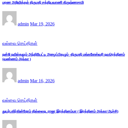
மரண அறிவித்தல் திருமதி சத்தியவாணி கிருஷ்ணசாமி
admin
Mar 19, 2026
வல்வை செய்திகள்
நன்றி நவில்தலும் அந்தியேட்டி அழைப்பிதழும் -திருமதி மங்களேஸ்வரி நவரெத்தினம்
(வண்ணம் அக்கா )
admin
Mar 16, 2026
வல்வை செய்திகள்
துயர்பகிர்கின்றோம் தில்லைநடராஜா இரத்தினம்மா ( இரத்தினம் அக்கா/ஆச்சி)