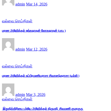
admin
Mar 14, 2026
வல்வை செய்திகள்
மரண அறிவித்தல் றங்கநாதன் லோகநாதன் (பாபு )
admin
Mar 12, 2026
வல்வை செய்திகள்
மரண அறிவித்தல் சுப்பிரமணியராசா சிவானந்தராசா (டில்லி )
admin
Mar 3, 2026
வல்வை செய்திகள்
இறுதிக்கிரியை பற்றிய அறிவித்தல் திருமதி சிவமணி குமரகுரு