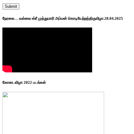
நேரலை… வல்வை ஸ்ரீ முத்துமாரி அம்மன் கொடியேற்றத்திருவிழா.28.04.2025
கோடைவிழா 2022 படங்கள்