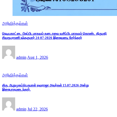
அறிவித்தல்கள்
நெடியகாட்டை பிறப்பிடமாகவும் கனடாவை வசிப்பிடமாகவும் கொண்ட திருமதி
சிவரூபராணி நந்தகுமார் 24-07-2026 இறைவனடி சேர்ந்தார்
admin
Aug 1, 2026
அறிவித்தல்கள்
திரு. ஆறுமுகப்பெருமாள் தவராஜா அவர்கள் 15.07.2026 அன்று
இறைபாதமடைந்தார்.
admin
Jul 22, 2026