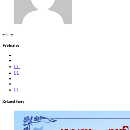
admin
Website:
Related Story