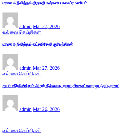
மரண அறிவித்தல் திருமதி மஞ்சுளா பாலசுப்ரமணியம்
admin
Mar 27, 2026
வல்வை செய்திகள்
மரண அறிவித்தல் லட்சுமிதேவி குலேந்திரன்
admin
Mar 27, 2026
வல்வை செய்திகள்
துயர்பகிர்கின்றோம் அமரர் தில்லைநடராஜா திலகரட்ணராஜா (குட்டிராசா)
admin
Mar 26, 2026
வல்வை செய்திகள்