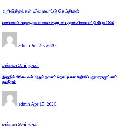
அறிவித்தல்கள்
விளையாட்டு செய்திகள்
மண்மணம் மாறாத தாயக உணவுகளுடன் புளூஸ் விளையாட்டு விழா 2026
admin
Jun 26, 2026
வல்வை செய்திகள்
இறுதிக் கிரியைகள் மற்றும் தகனம் தொடர்பான அறிவிப்பு துரைராஜரட்ணம்
நவநீதன்
admin
Apr 15, 2026
வல்வை செய்திகள்