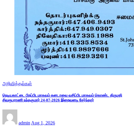
அறிவித்தல்கள்
நெடியகாட்டை பிறப்பிடமாகவும் கனடாவை வசிப்பிடமாகவும் கொண்ட திருமதி
சிவரூபராணி நந்தகுமார் 24-07-2026 இறைவனடி சேர்ந்தார்
admin
Aug 1, 2026