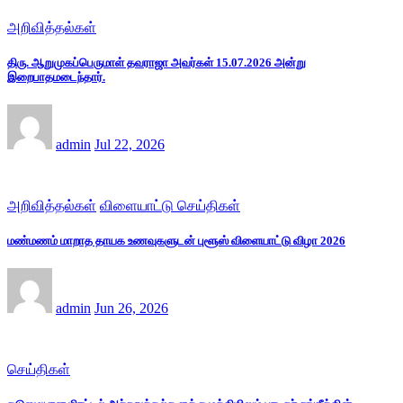
அறிவித்தல்கள்
திரு. ஆறுமுகப்பெருமாள் தவராஜா அவர்கள் 15.07.2026 அன்று
இறைபாதமடைந்தார்.
admin
Jul 22, 2026
அறிவித்தல்கள்
விளையாட்டு செய்திகள்
மண்மணம் மாறாத தாயக உணவுகளுடன் புளூஸ் விளையாட்டு விழா 2026
admin
Jun 26, 2026
செய்திகள்