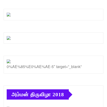
0%AE%85%E0%AE%AE-5″ target=”_blank”
அம்மன் திருவிழா 2018