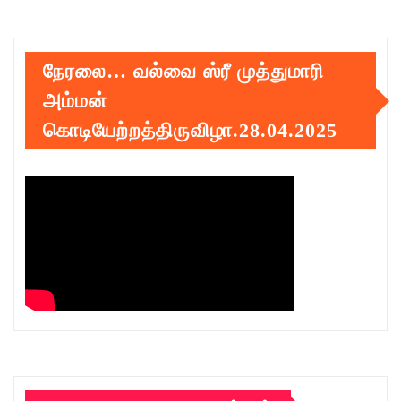
நேரலை… வல்வை ஸ்ரீ முத்துமாரி
அம்மன்
கொடியேற்றத்திருவிழா.28.04.2025