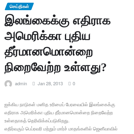
செய்திகள்
இலங்கைக்கு எதிராக
அமெரிக்கா புதிய
தீர்மானமொன்றை
நிறைவேற்ற உள்ளது?
admin
Jan 28, 2013
0
ஐக்கிய நாடுகள் மனித உரிமைப் பேரவையில் இலங்கைக்கு
எதிராக அமெரிக்கா புதிய தீர்மானமொன்றை நிறைவேற்ற
உள்ளதாகத் தெரிவிக்கப்படுகிறது.
எதிர்வரும் பெப்ரவரி மற்றும் மார்ச் மாதங்களில் ஜெனீவாவில்