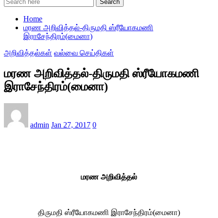
Search
Home
மரண அறிவித்தல்-திருமதி ஸ்ரீயோகமணி
இராசேந்திரம்(மைனா)
அறிவித்தல்கள்
வல்வை செய்திகள்
மரண அறிவித்தல்-திருமதி ஸ்ரீயோகமணி
இராசேந்திரம்(மைனா)
admin
Jan 27, 2017
0
மரண அறிவித்தல்
திருமதி ஸ்ரீயோகமணி இராசேந்திரம்(மைனா)