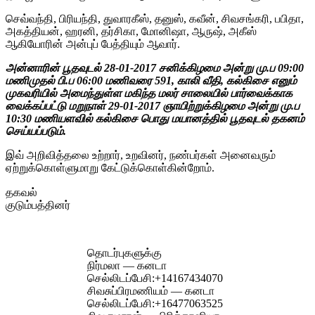
செவ்வந்தி, பிரியந்தி, துவாரகீஸ், தனுஸ், கவீன், சிவசங்கரி, பபிதா,
அகத்தியன், ஹரனி, தர்சிகா, மோனிஷா, ஆருஷ், அகீஸ்
ஆகியோரின் அன்புப் பேத்தியும் ஆவார்.
அன்னாரின் பூதவுடல் 28-01-2017 சனிக்கிழமை அன்று மு.ப 09:00
மணிமுதல் பி.ப 06:00 மணிவரை 591, காலி வீதி, கல்கிசை எனும்
முகவரியில் அமைந்துள்ள மகிந்த மலர் சாலையில் பார்வைக்காக
வைக்கப்பட்டு மறுநாள் 29-01-2017 ஞாயிற்றுக்கிழமை அன்று மு.ப
10:30 மணியளவில் கல்கிசை பொது மயானத்தில் பூதவுடல் தகனம்
செய்யப்படும்.
இவ் அறிவித்தலை உற்றார், உறவினர், நண்பர்கள் அனைவரும்
ஏற்றுக்கொள்ளுமாறு கேட்டுக்கொள்கின்றோம்.
தகவல்
குடும்பத்தினர்
தொடர்புகளுக்கு
நிர்மலா — கனடா
செல்லிடப்பேசி:
+14167434070
சிவசுப்பிரமணியம் — கனடா
செல்லிடப்பேசி:
+16477063525