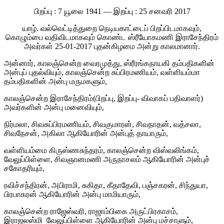
பிறப்பு : 7 யூலை 1941 — இறப்பு : 25 சனவரி 2017
யாழ். வல்வெட்டித்துறை நெடியகாட்டைப் பிறப்பிடமாகவும்,
கொழும்பை வதிவிடமாகவும் கொண்ட ஸ்ரீயோகமணி இராசேந்திரம்
அவர்கள் 25-01-2017 புதன்கிழமை அன்று காலமானார்.
அன்னார், காலஞ்சென்ற வைரமுத்து, ஸ்ரீரங்கநாயகி தம்பதிகளின்
அன்புப் புதல்வியும், காலஞ்சென்ற சுப்பிரமணியம், வள்ளியம்மா
தம்பதிகளின் அன்பு மருமகளும்,
காலஞ்சென்ற இராசேந்திரம்(பிறப்பு, இறப்பு- விவாகப் பதிவாளர்)
அவர்களின் அன்பு மனைவியும்,
நிர்மலா, சிவசுப்பிரமணியம், சிவகுமாரன், சிவநாதன், வத்சலா,
சிவநேசன், அகிலா ஆகியோரின் அன்புத் தாயாரும்,
வள்ளியம்மை கிருஸ்ணசுந்தரம், காலஞ்சென்ற விஸ்வலிங்கம்,
வேலுப்பிள்ளை, சிவஞானமணி அருநாசலம் ஆகியோரின் அன்புச்
சகோதரியும்,
ரவிச்சந்திரன், அபிராமி, சுகிதா, கீதாதேவி, பஞ்சகரன், சிந்துயா,
பிரபாகரன் ஆகியோரின் அன்பு மாமியாரும்,
காலஞ்சென்ற ராஜேஸ்வரி, ராஜாம்பிகை அருட்பிரகாசம்,
இராஜலஸ்மி வேலுப்பிள்ளை ஆகியோரின் அன்பு மச்சாளும்,