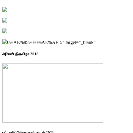
0%AE%85%E0%AE%AE-5″ target=”_blank”
அம்மன் திருவிழா 2018
புட்டணிப்பிள்ளையார்-பாடல் 2021