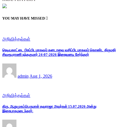
YOU MAY HAVE MISSED
அறிவித்தல்கள்
நெடியகாட்டை பிறப்பிடமாகவும் கனடாவை வசிப்பிடமாகவும் கொண்ட திருமதி
சிவரூபராணி நந்தகுமார் 24-07-2026 இறைவனடி சேர்ந்தார்
admin
Aug 1, 2026
அறிவித்தல்கள்
திரு. ஆறுமுகப்பெருமாள் தவராஜா அவர்கள் 15.07.2026 அன்று
இறைபாதமடைந்தார்.