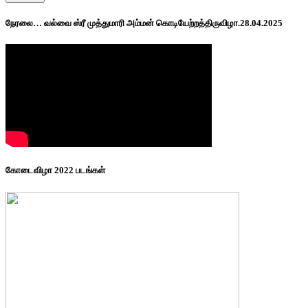
நேரலை… வல்வை ஸ்ரீ முத்துமாரி அம்மன் கொடியேற்றத்திருவிழா.28.04.2025
கோடைவிழா 2022 படங்கள்