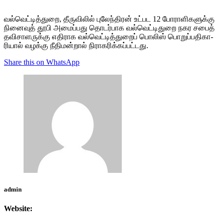
வல்­வெட்­டித்­துறை, தீரு­வி­லில் புலேந்­தி­ரன் உட்­பட 12 போரா­ளி­க­ளுக்கு
நினை­வுத் தூபி அமைப்­பது தொடர்­பாக வல்­வெட்டிதுறை நகர சபைத்
தவி­சா­ள­ருக்கு எதி­ராக வல்­வெட்­டித்­து­றைப் பொலிஸ் பொறுப்­ப­தி­கா­
ரியால் வழக்கு நீதிமன்றால் நிராகரிக்கப்பட்டது.
Share this on WhatsApp
admin
Website: