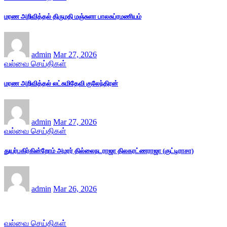
மரண அறிவித்தல் திருமதி மஞ்சுளா பாலசுப்ரமணியம்
admin
Mar 27, 2026
வல்வை செய்திகள்
மரண அறிவித்தல் லட்சுமிதேவி குலேந்திரன்
admin
Mar 27, 2026
வல்வை செய்திகள்
துயர்பகிர்கின்றோம் அமரர் தில்லைநடராஜா திலகரட்ணராஜா (குட்டிராசா)
admin
Mar 26, 2026
வல்வை செய்திகள்