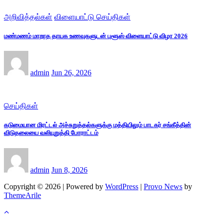
அறிவித்தல்கள்
விளையாட்டு செய்திகள்
மண்மணம் மாறாத தாயக உணவுகளுடன் புளூஸ் விளையாட்டு விழா 2026
admin
Jun 26, 2026
செய்திகள்
கடுமையான மிரட்டல் அச்சுறுத்தல்களுக்கு மத்தியிலும் பாடகர் சங்கீத்தின்
விடுதலையை வலியுறுத்தி போராட்டம்
admin
Jun 8, 2026
Copyright © 2026 | Powered by
WordPress
|
Provo News
by
ThemeArile