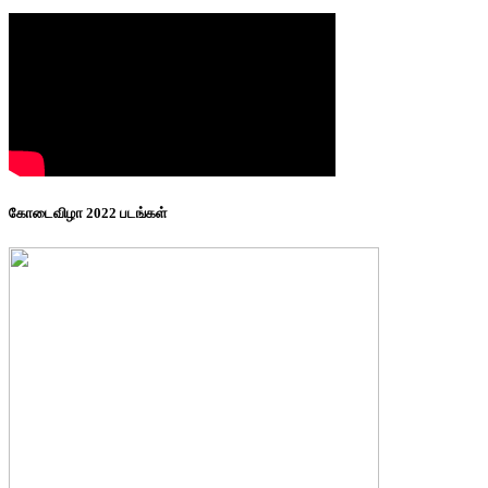
கோடைவிழா 2022 படங்கள்