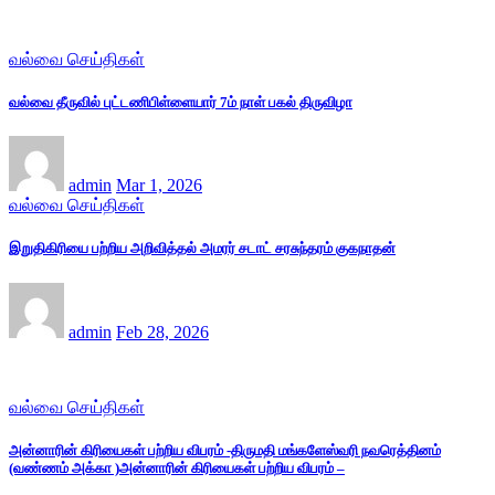
வல்வை செய்திகள்
வல்வை தீருவில் புட்டணிபிள்ளையார் 7ம் நாள் பகல் திருவிழா
admin
Mar 1, 2026
வல்வை செய்திகள்
இறுதிகிரியை பற்றிய அறிவித்தல் அமரர் சடாட் சரசுந்தரம் குகநாதன்
admin
Feb 28, 2026
வல்வை செய்திகள்
அன்னாரின் கிரியைகள் பற்றிய விபரம் -திருமதி மங்களேஸ்வரி நவரெத்தினம்
(வண்ணம் அக்கா )அன்னாரின் கிரியைகள் பற்றிய விபரம் –