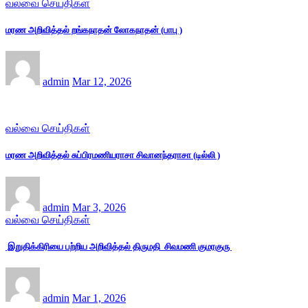
வல்வை செய்திகள்
மரண அறிவித்தல் றங்கநாதன் லோகநாதன் (பாபு )
admin
Mar 12, 2026
வல்வை செய்திகள்
மரண அறிவித்தல் சுப்பிரமணியராசா சிவானந்தராசா (டில்லி )
admin
Mar 3, 2026
வல்வை செய்திகள்
இறுதிக்கிரியை பற்றிய அறிவித்தல் திருமதி சிவமணி குமரகுரு
admin
Mar 1, 2026