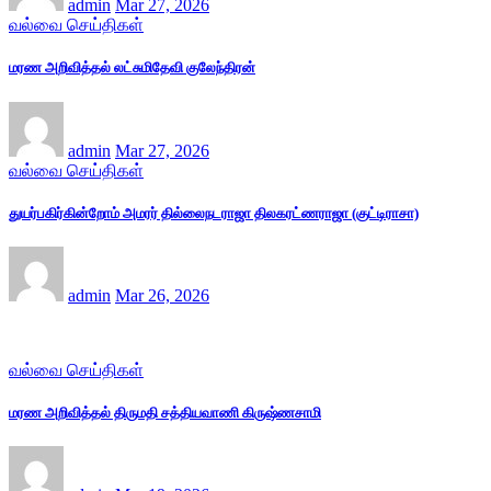
admin
Mar 27, 2026
வல்வை செய்திகள்
மரண அறிவித்தல் லட்சுமிதேவி குலேந்திரன்
admin
Mar 27, 2026
வல்வை செய்திகள்
துயர்பகிர்கின்றோம் அமரர் தில்லைநடராஜா திலகரட்ணராஜா (குட்டிராசா)
admin
Mar 26, 2026
வல்வை செய்திகள்
மரண அறிவித்தல் திருமதி சத்தியவாணி கிருஷ்ணசாமி