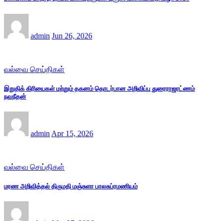
admin
Jun 26, 2026
வல்வை செய்திகள்
இறுதிக் கிரியைகள் மற்றும் தகனம் தொடர்பான அறிவிப்பு துரைராஜரட்ணம்
நவநீதன்
admin
Apr 15, 2026
வல்வை செய்திகள்
மரண அறிவித்தல் திருமதி மஞ்சுளா பாலசுப்ரமணியம்