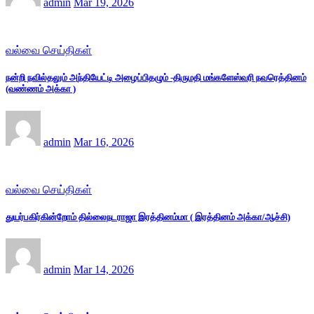
admin
Mar 19, 2026
வல்வை செய்திகள்
நன்றி நவில்தலும் அந்தியேட்டி அழைப்பிதழும் -திருமதி மங்களேஸ்வரி நவரெத்தினம்
(வண்ணம் அக்கா )
admin
Mar 16, 2026
வல்வை செய்திகள்
துயர்பகிர்கின்றோம் தில்லைநடராஜா இரத்தினம்மா ( இரத்தினம் அக்கா/ஆச்சி)
admin
Mar 14, 2026