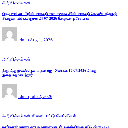
அறிவித்தல்கள்
நெடியகாட்டை பிறப்பிடமாகவும் கனடாவை வசிப்பிடமாகவும் கொண்ட திருமதி
சிவரூபராணி நந்தகுமார் 24-07-2026 இறைவனடி சேர்ந்தார்
admin
Aug 1, 2026
அறிவித்தல்கள்
திரு. ஆறுமுகப்பெருமாள் தவராஜா அவர்கள் 15.07.2026 அன்று
இறைபாதமடைந்தார்.
admin
Jul 22, 2026
அறிவித்தல்கள்
விளையாட்டு செய்திகள்
மண்மணம் மாறாத தாயக உணவுகளுடன் புளூஸ் விளையாட்டு விழா 2026