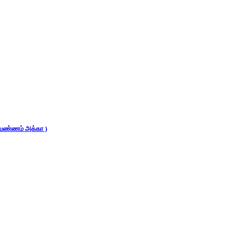
 (வண்ணம் அக்கா )