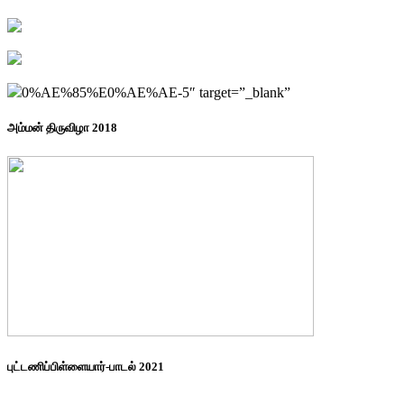
0%AE%85%E0%AE%AE-5″ target=”_blank”
அம்மன் திருவிழா 2018
புட்டணிப்பிள்ளையார்-பாடல் 2021