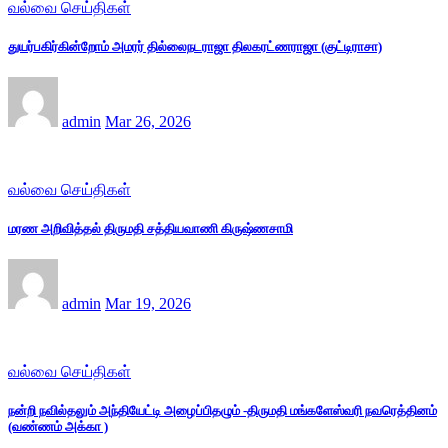
வல்வை செய்திகள்
துயர்பகிர்கின்றோம் அமரர் தில்லைநடராஜா திலகரட்ணராஜா (குட்டிராசா)
admin
Mar 26, 2026
வல்வை செய்திகள்
மரண அறிவித்தல் திருமதி சத்தியவாணி கிருஷ்ணசாமி
admin
Mar 19, 2026
வல்வை செய்திகள்
நன்றி நவில்தலும் அந்தியேட்டி அழைப்பிதழும் -திருமதி மங்களேஸ்வரி நவரெத்தினம்
(வண்ணம் அக்கா )