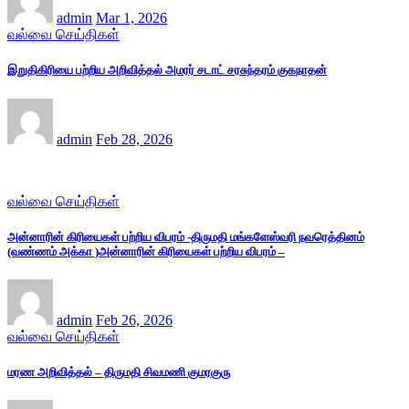
admin
Mar 1, 2026
வல்வை செய்திகள்
இறுதிகிரியை பற்றிய அறிவித்தல் அமரர் சடாட் சரசுந்தரம் குகநாதன்
admin
Feb 28, 2026
வல்வை செய்திகள்
அன்னாரின் கிரியைகள் பற்றிய விபரம் -திருமதி மங்களேஸ்வரி நவரெத்தினம்
(வண்ணம் அக்கா )அன்னாரின் கிரியைகள் பற்றிய விபரம் –
admin
Feb 26, 2026
வல்வை செய்திகள்
மரண அறிவித்தல் – திருமதி சிவமணி குமரகுரு