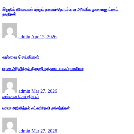
இறுதிக் கிரியைகள் மற்றும் தகனம் தொடர்பான அறிவிப்பு துரைராஜரட்ணம்
நவநீதன்
admin
Apr 15, 2026
வல்வை செய்திகள்
மரண அறிவித்தல் திருமதி மஞ்சுளா பாலசுப்ரமணியம்
admin
Mar 27, 2026
வல்வை செய்திகள்
மரண அறிவித்தல் லட்சுமிதேவி குலேந்திரன்
admin
Mar 27, 2026