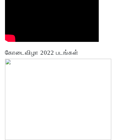
கோடைவிழா 2022 படங்கள்