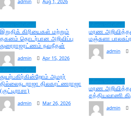
admin
Aug 1, 2026
வல்வை செய்திகள்
வல்வை செய்திகள்
இறுதிக் கிரியைகள் மற்றும்
மரண அறிவித்தல
தகனம் தொடர்பான அறிவிப்பு
மஞ்சுளா பாலசுப
துரைராஜரட்ணம் நவநீதன்
admin
admin
Apr 15, 2026
வல்வை செய்திகள்
துயர்பகிர்கின்றோம் அமரர்
வல்வை செய்திகள்
தில்லைநடராஜா திலகரட்ணராஜா
மரண அறிவித்தல
(குட்டிராசா)
சத்தியவாணி கி
admin
Mar 26, 2026
admin