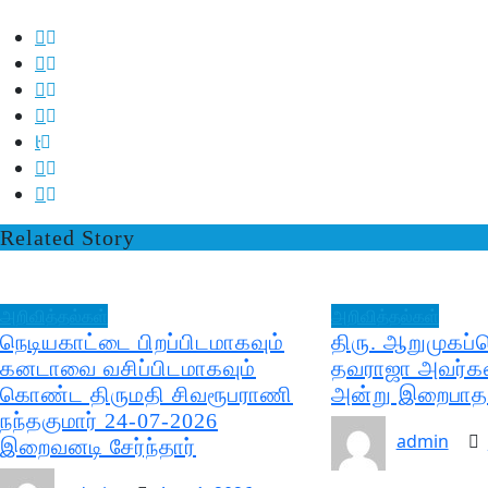
Related Story
அறிவித்தல்கள்
அறிவித்தல்கள்
நெடியகாட்டை பிறப்பிடமாகவும்
திரு. ஆறுமுகப்
கனடாவை வசிப்பிடமாகவும்
தவராஜா அவர்கள
கொண்ட திருமதி சிவரூபராணி
அன்று இறைபாதம
நந்தகுமார் 24-07-2026
admin
இறைவனடி சேர்ந்தார்