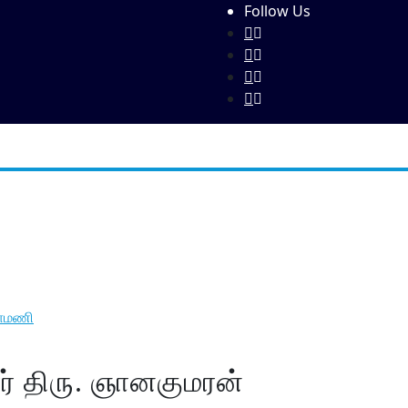
Follow Us
கல்வி
அறிவித்தல்கள்
கோவில்கள்
விளையாட்டு
காமணி
ர் திரு. ஞானகுமரன்