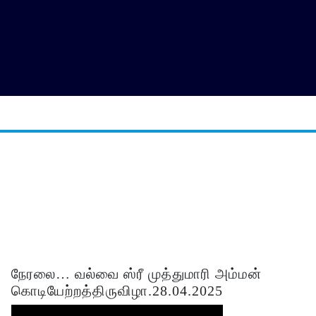
நேரலை… வல்வை ஸ்ரீ முத்துமாரி அம்மன்
கொடியேற்றத்திருவிழா.28.04.2025