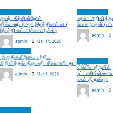
வல்வை செய்திகள்
வல்வை செய்திகள்
துயர்பகிர்கின்றோம்
மரண அறிவித்தல
தில்லைநடராஜா இரத்தினம்மா (
லோகநாதன் (பாபு
இரத்தினம் அக்கா/ஆச்சி)
admin
admin
Mar 14, 2026
வல்வை செய்திகள்
இறுதிக்கிரியை பற்றிய
வல்வை செய்திகள்
அறிவித்தல் திருமதி சிவமணி குமரகுரு
வல்வை தீருவில்
புட்டணிபிள்ளையா
admin
Mar 1, 2026
பகல் திருவிழா
admin
வல்வை செய்திகள்