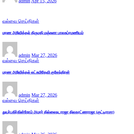
admin
Apr 15, 2026
வல்வை செய்திகள்
மரண அறிவித்தல் திருமதி மஞ்சுளா பாலசுப்ரமணியம்
admin
Mar 27, 2026
வல்வை செய்திகள்
மரண அறிவித்தல் லட்சுமிதேவி குலேந்திரன்
admin
Mar 27, 2026
வல்வை செய்திகள்
துயர்பகிர்கின்றோம் அமரர் தில்லைநடராஜா திலகரட்ணராஜா (குட்டிராசா)