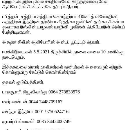
மற்றும் வெற்றிவடிவேல் சக்திவடிவேல் சாந்தகுணவடிவேல்
ஆகியோரின் அன்புச் சகோதரியும் ஆவார்.
பபித்தன் சத்தியா சந்தியா சௌந்தர்யா வினோத் வினோதினி
சுதந்திரன் இந்திரன் தர்ஷிகா கீர்த்திகா ஜஸ்மினி தாரிகா அகல்யா
துவாரகா ரிஸ்வின் யாழவன் யாழினி முகிலன் ஆகியோரின் அன்புப்
பேத்தியுமாவார்.
அக்ஷரா சிவின் ஆகியோரின் அன்புப் பூட்டியும் ஆவார்.
ஈமக்கிரியைகள் 5.5.2021 திருச்சியில் நாளை காலை 10 மணிக்கு
நடைபெறும்.
இத்தகவலை உற்றார் உறவினர்கள் நண்பர்கள் அனைவரும் ஏற்றுக்
கொள்ளுமாறு கேட்டுக் கொள்கின்றோம்
தகவல் குடும்பத்தினர்.
பாலகுமாரி நியூஸிலாந்து 0064 278838576
மலர் லண்டன் 0044 7448709167
வசந்தா இந்தியா 0091 9750524716
குமார் பின்லாண்ட் 0035 8442400749