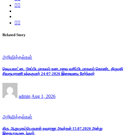
Related Story
அறிவித்தல்கள்
நெடியகாட்டை பிறப்பிடமாகவும் கனடாவை வசிப்பிடமாகவும் கொண்ட திருமதி
சிவரூபராணி நந்தகுமார் 24-07-2026 இறைவனடி சேர்ந்தார்
admin
Aug 1, 2026
அறிவித்தல்கள்
திரு. ஆறுமுகப்பெருமாள் தவராஜா அவர்கள் 15.07.2026 அன்று
இறைபாதமடைந்தார்.