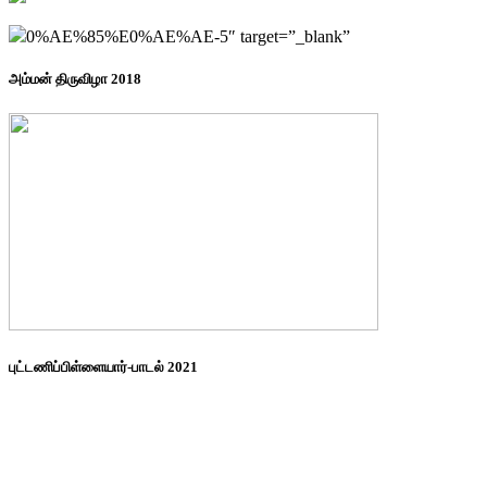
0%AE%85%E0%AE%AE-5″ target=”_blank”
அம்மன் திருவிழா 2018
புட்டணிப்பிள்ளையார்-பாடல் 2021