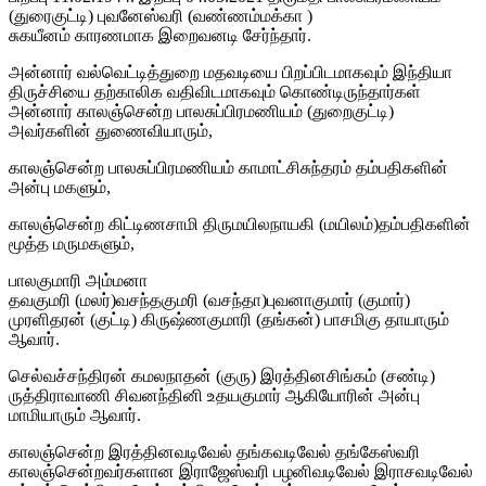
(துரைகுட்டி) புவனேஸ்வரி (வண்ணம்மக்கா )
சுகயீனம் காரணமாக இறைவனடி சேர்ந்தார்.
அன்னார் வல்வெட்டித்துறை மதவடியை பிறப்பிடமாகவும் இந்தியா
திருச்சியை தற்காலிக வதிவிடமாகவும் கொண்டிருந்தார்கள்
அன்னார் காலஞ்சென்ற பாலசுப்பிரமணியம் (துறைகுட்டி)
அவர்களின் துணைவியாரும்,
காலஞ்சென்ற பாலசுப்பிரமணியம் காமாட்சிசுந்தரம் தம்பதிகளின்
அன்பு மகளும்,
காலஞ்சென்ற கிட்டிணசாமி திருமயிலநாயகி (மயிலம்)தம்பதிகளின்
மூத்த மருமகளும்,
பாலகுமாரி அம்மனா
தவகுமரி (மலர்)வசந்தகுமரி (வசந்தா)புவனாகுமார் (குமார்)
முரளிதரன் (குட்டி) கிருஷ்ணகுமாரி (தங்கன்) பாசமிகு தாயாரும்
ஆவார்.
செல்வச்சந்திரன் கமலநாதன் (குரு) இரத்தினசிங்கம் (சண்டி)
ருத்திராவாணி சிவனந்தினி உதயகுமார் ஆகியோரின் அன்பு
மாமியாரும் ஆவார்.
காலஞ்சென்ற இரத்தினவடிவேல் தங்கவடிவேல் தங்கேஸ்வரி
காலஞ்சென்றவர்களான இராஜேஸ்வரி பழனிவடிவேல் இராசவடிவேல்