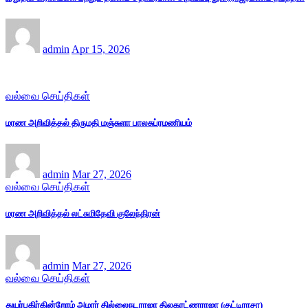
admin
Apr 15, 2026
வல்வை செய்திகள்
மரண அறிவித்தல் திருமதி மஞ்சுளா பாலசுப்ரமணியம்
admin
Mar 27, 2026
வல்வை செய்திகள்
மரண அறிவித்தல் லட்சுமிதேவி குலேந்திரன்
admin
Mar 27, 2026
வல்வை செய்திகள்
துயர்பகிர்கின்றோம் அமரர் தில்லைநடராஜா திலகரட்ணராஜா (குட்டிராசா)