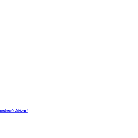
 (வண்ணம் அக்கா )