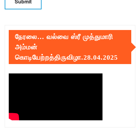
நேரலை… வல்வை ஸ்ரீ முத்துமாரி
அம்மன்
கொடியேற்றத்திருவிழா.28.04.2025