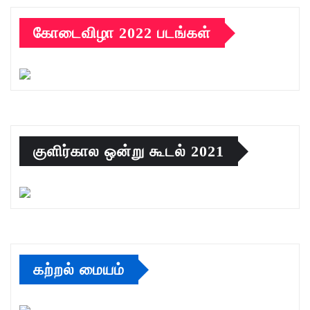
கோடைவிழா 2022 படங்கள்
குளிர்கால ஒன்று கூடல் 2021
கற்றல் மையம்