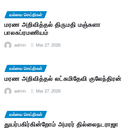
வல்வை செய்திகள்
மரண அறிவித்தல் திருமதி மஞ்சுளா
பாலசுப்ரமணியம்
admin
Mar 27, 2026
வல்வை செய்திகள்
மரண அறிவித்தல் லட்சுமிதேவி குலேந்திரன்
admin
Mar 27, 2026
வல்வை செய்திகள்
துயர்பகிர்கின்றோம் அமரர் தில்லைநடராஜா