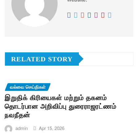
RELATED STORY
வல்வை செய்திகள்
இறுதிக் கிரியைகள் மற்றும் தகனம்
தொடர்பான அறிவிப்பு துரைராஜரட்ணம்
நவநீதன்
admin
Apr 15, 2026