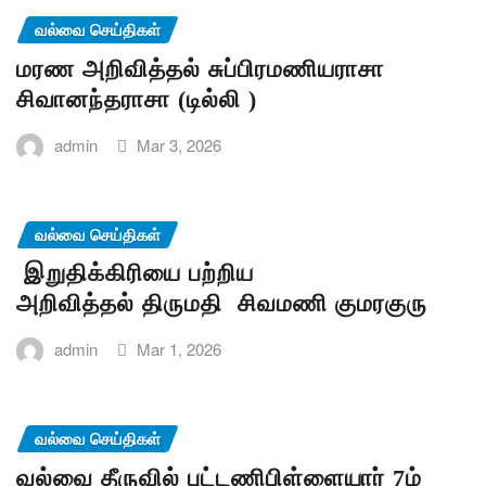
வல்வை செய்திகள்
மரண அறிவித்தல் சுப்பிரமணியராசா
சிவானந்தராசா (டில்லி )
admin
Mar 3, 2026
வல்வை செய்திகள்
இறுதிக்கிரியை பற்றிய
அறிவித்தல் திருமதி சிவமணி குமரகுரு
admin
Mar 1, 2026
வல்வை செய்திகள்
வல்வை தீருவில் புட்டணிபிள்ளையார் 7ம்