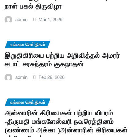
நாள் பகல் திருவிழா
admin
Mar 1, 2026
வல்வை செய்திகள்
இறுதிகிரியை பற்றிய அறிவித்தல் அமரர்
சடாட் சரசுந்தரம் குகநாதன்
admin
Feb 28, 2026
வல்வை செய்திகள்
அன்னாரின் கிரியைகள் பற்றிய விபரம்
-திருமதி மங்களேஸ்வரி நவரெத்தினம்
(வண்ணம் அக்கா )அன்னாரின் கிரியைகள்