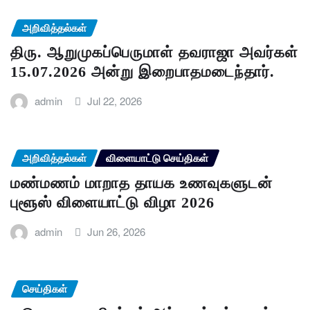
அறிவித்தல்கள்
திரு. ஆறுமுகப்பெருமாள் தவராஜா அவர்கள்
15.07.2026 அன்று இறைபாதமடைந்தார்.
admin
Jul 22, 2026
அறிவித்தல்கள்
விளையாட்டு செய்திகள்
மண்மணம் மாறாத தாயக உணவுகளுடன்
புளூஸ் விளையாட்டு விழா 2026
admin
Jun 26, 2026
செய்திகள்