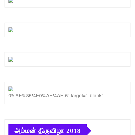
0%AE%85%E0%AE%AE-5″ target=”_blank”
அம்மன் திருவிழா 2018