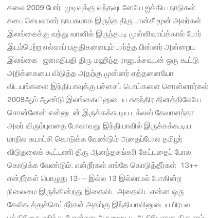
கலை 2009 போர் முடிவுக்கு வந்தவுடனேயே ஐக்கிய நாடுகள்
சபை செயலாளர் நாயகமாக இருந்த திரு பான்கீ மூன் அவர்கள்
இலங்கைக்கு வந்து வானில் இருந்தபடி முள்ளிவாய்க்கால் போர்
இடம்பெற்ற எல்லாப் பகுதிகளையும் பார்த்த பின்னர் அன்றைய
இலங்கை ஜனாதிபதி திரு மஹிந்த ராஜபக்சவுடன் ஒரு கூட்டு
அறிக்கையை விடுத்த அதற்கு முன்னர் எத்தனையோ
விடயங்களை இந்தியாவுக்கு பச்சைப் பொய்களை சொன்னார்கள்
2008ஆம் ஆண்டு இலங்கையினுடைய சுதந்திர தினத்திலேயே
சொன்னேன் என்னுடன் இருக்கக்கூடிய டக்லஸ் தேவானந்தா
அவர் விரும்புவதை போலாவது இந்தியாவில் இருக்கக்கூடிய
மாநில சுயாட்சி கொடுக்க வேண்டும் அதைப்போல தமிழர்
விடுதலைக் கூட்டணி திரு ஆனந்தசங்கரி கேட்டதைப் போல
கொடுக்க வேண்டும். என்றீர்கள் எங்கே கொடுத்தீர்கள் 13++
என்றீர்கள் பொழுது 13- – இல்ல 13 இல்லாமல் போகின்ற
நிலைமை இருக்கின்றது இதைவிட அதைவிட என்ன ஒரு
கேலிகூத்துச்செய்தீர்கள் அதற்கு இந்தியாவினுடைய பிரபல
பத்திரிகை ஹிந்து போன்றன அதனுடைய ஆசிரியரான திரு ராம்