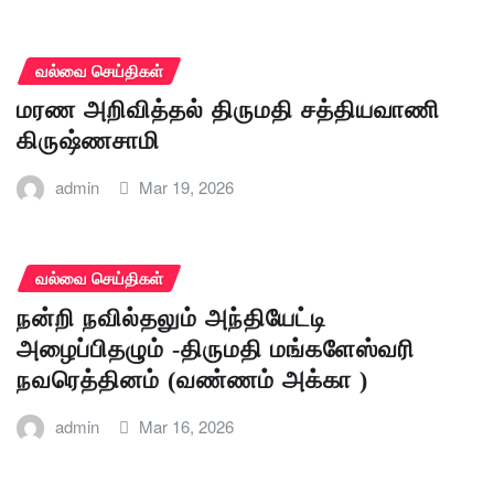
வல்வை செய்திகள்
மரண அறிவித்தல் திருமதி சத்தியவாணி
கிருஷ்ணசாமி
admin
Mar 19, 2026
வல்வை செய்திகள்
நன்றி நவில்தலும் அந்தியேட்டி
அழைப்பிதழும் -திருமதி மங்களேஸ்வரி
நவரெத்தினம் (வண்ணம் அக்கா )
admin
Mar 16, 2026