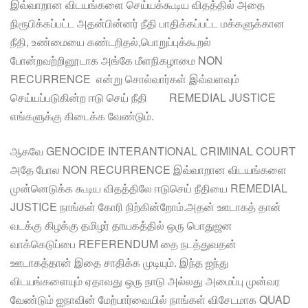
இவ்வாறான விடயங்களை செய்யக்கூடிய விதத்தில் அதை
நிரூபிக்கப்பட்ட அதன்பின்னர் நீதி பாதிக்கப்பட்ட மக்களுக்கான
நீதி, உண்மையை கண்டறிதல்,பொறுப்புக்கூறல்
போன்றவற்றினூடாக அங்கே மீளநிகழாமை NON
RECURRENCE என்று சொல்வார்கள் இவ்வளவும்
செய்யப்படுகின்ற ஈடு செய் நீதி REMEDIAL JUSTICE
எங்களுக்கு கிடைக்க வேண்டும்.
ஆகவே GENOCIDE INTERANTIONAL CRIMINAL COURT
அதே போல NON RECURRENCE இவ்வாறான விடயங்களை
முன்னெடுக்க கூடிய விதத்திலே ஈடுசெய் நீதியை REMEDIAL
JUSTICE நாங்கள் கோரி நிற்கின்றோம்.அதன் ஊடாகத் தான்
வடக்கு கிழக்கு தமிழர் தாயகத்தில் ஒரு பொதுஜன
வாக்கெடுப்பை REFERENDUM தை நடத்துவதன்
ஊடாகத்தான் இதை சாதிக்க முடியும். இந்த ஐந்து
விடயங்களையும் ஏதாவது ஒரு நாடு அல்லது அமைப்பு முன்வர
வேண்டும் ஐநாவின் மேற்பார்வையில் நாங்கள் விசேடமாக QUAD