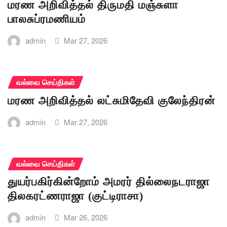
மரண அறிவித்தல் திருமதி மஞ்சுளா
பாலசுப்ரமணியம்
admin
Mar 27, 2026
வல்வை செய்திகள்
மரண அறிவித்தல் லட்சுமிதேவி குலேந்திரன்
admin
Mar 27, 2026
வல்வை செய்திகள்
துயர்பகிர்கின்றோம் அமரர் தில்லைநடராஜா
திலகரட்ணராஜா (குட்டிராசா)
admin
Mar 26, 2026