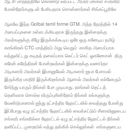
ஆட்சி மாற்றத்திலே கொண்டு வரப்பட்ட அமரர் மங்கள சமரவீரர்
போன்றோர்களுடன் பேசியதாக சொன்னார்கள் சிங்கப்பூரிலே
ஆகவே இந்த Golbal tamil forme GTM. அந்த நேரத்தில் 14
அமைப்புகளை உள்ளடக்கியதாக இருந்தது இன்றைக்கு
அவர்களுக்கு கீழே இருக்கக்கூடிய ஒரே ஒரு கனேடிய தமிழ்
காங்கிரஸ் CTC மாத்திரம் அது வெறும் காகித அமைப்பாக
வந்துவிட்டது கடிதத் தலைப்பாக லெட்டர் கெட் ஓகணேசன் திரு
சுரேன் சுரேந்திரன் போன்றவர்கள் இன்றைக்கு வணபிதா
அடிகளார் அவர்கள் இமானுவேல் அடிகளார் ஐயா பேசாமல்
இருக்கிற மாதிரி இருக்கிறார்கள் ஆனால் அவர்கள் எல்லோரும்
சேர்ந்து யாரும் நீங்கள் பேச முடியாது. நாங்கள் தெட்டத்
தெளிவாக சொல்ல விரும்புகின்றோம் நீங்கள் உங்களுக்கு
வேண்டுமானால் ஐந்து நட்சத்திர ஹோட்டலில் வைத்தது போன்று
இப்போது ஏழு நட்சத்திர ஹோட்டலில் வைக்கட்டும் சீனாவினுடைய
சங்கரர் சங்கரில்லா ஹோட்டல் ஏழு நட்சத்திர ஹோட்டல் நீங்கள்
தனிப்பட்ட முறையில் வந்து தங்கிக் செல்லுங்கள் எங்களுடைய