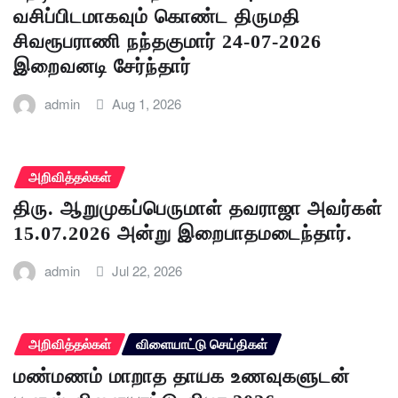
வசிப்பிடமாகவும் கொண்ட திருமதி
சிவரூபராணி நந்தகுமார் 24-07-2026
இறைவனடி சேர்ந்தார்
admin
Aug 1, 2026
அறிவித்தல்கள்
திரு. ஆறுமுகப்பெருமாள் தவராஜா அவர்கள்
15.07.2026 அன்று இறைபாதமடைந்தார்.
admin
Jul 22, 2026
அறிவித்தல்கள்
விளையாட்டு செய்திகள்
மண்மணம் மாறாத தாயக உணவுகளுடன்