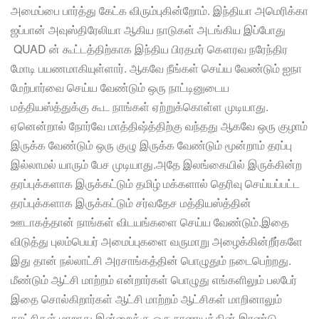
அமைப்பை பார்த்து கேட்க விரும்புகின்றோம். இந்தியா அமெரிக்கா
ஜப்பான் அவுஸ்திரேலியா ஆகிய நாடுகள் அடங்கிய இப்போது
QUAD ன் கூட்டத்திற்காக இந்திய பிரதமர் கௌரவ நரேந்திர
மோடி பயணமாகியுள்ளார். ஆகவே நீங்கள் செய்ய வேண்டும் ஐநா
மேற்பார்வை செய்ய வேண்டும் ஒரு நாட்டினுடைய
மத்தியஸ்த்துக்கு கூட நாங்கள் ஏற்றுக்கொள்ள முடியாது.
ஏனென்றால் நோர்வே மாத்திஷ்த்திற்கு வந்தது ஆகவே ஒரு குழாம்
இருக்க வேண்டும் ஒரு குழு இருக்க வேண்டும் மூன்றாம் தரப்பு
இல்லாமல் யாரும் பேச முடியாது.அதே இலங்கையில் இருக்கின்ற
தரப்புக்களாக இருக்கட்டும் தமிழ் மக்களால் தெரிவு செய்யப்பட்ட
தரப்புக்களாக இருக்கட்டும் சர்வதேச மத்தியஸ்த்தின்
ஊடாகத்தான் நாங்கள் விடயங்களை செய்ய வேண்டும்.இதை
விடுத்து புலம்பெயர் அமைப்புகளை வருமாறு அழைக்கின்றீர்களே
இது தான் நல்லாட்சி அரசாங்கத்தின் பொழுதும் நடைபெற்றது.
மீண்டும் ஆட்சி மாற்றம் என்றார்கள் பொழுது எங்களிலும் பலபேர்
இதை சொல்கிறார்கள் ஆட்சி மாற்றம் ஆட்சிகள் மாறினாலும்
காட்சிகள் மாறாது இன்றைக்கு ஒரு நாணயத்தின் இரண்டு