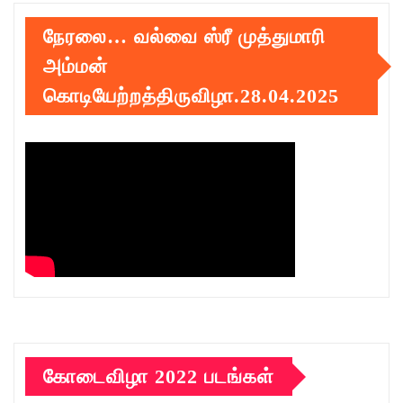
நேரலை… வல்வை ஸ்ரீ முத்துமாரி
அம்மன்
கொடியேற்றத்திருவிழா.28.04.2025
கோடைவிழா 2022 படங்கள்