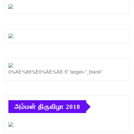
0%AE%85%E0%AE%AE-5″ target=”_blank”
அம்மன் திருவிழா 2018