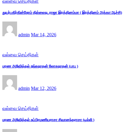
வல்வை செய்திகள்
துயர்பகிர்கின்றோம் தில்லைநடராஜா இரத்தினம்மா ( இரத்தினம் அக்கா/ஆச்சி)
admin
Mar 14, 2026
வல்வை செய்திகள்
மரண அறிவித்தல் றங்கநாதன் லோகநாதன் (பாபு )
admin
Mar 12, 2026
வல்வை செய்திகள்
மரண அறிவித்தல் சுப்பிரமணியராசா சிவானந்தராசா (டில்லி )