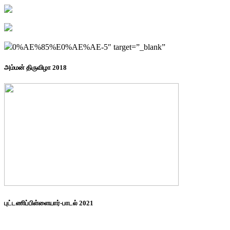
0%AE%85%E0%AE%AE-5″ target=”_blank”
அம்மன் திருவிழா 2018
புட்டணிப்பிள்ளையார்-பாடல் 2021