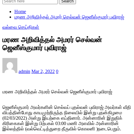
Search
Home
மரண அறிவித்தல் அமரர் செல்வன் ஜெனீஸ்குமார் புவிராஜ்
வல்வை செய்திகள்
மரண அறிவித்தல் அமரர் செல்வன்
ஜெனீஸ்குமார் புவிராஜ்
admin
Mar 2, 2022
0
மரண அறிவித்தல் அமரர் செல்வன் ஜெனீஸ்குமார் புவிராஜ்
ஜெனீஸ்குமார் அவர்களின் செல்வப் புதல்வன் புவிராஜ் அவர்கள் வீதி
விபத்தின்போது காயமுற்றிருந்த நிலையில் இன்று புதன்கிழமை
(02/03/2022) அன்று இயற்கை எய்தினார். அன்னாரின் இறுதிக்
கிரிகைகள் இன்று பிற்பகல் 03:00 மணி அளவில் அன்னாரின்
இல்லத்தில் (வல்வெட்டித்துறை தீருவில் கொலனி )நடைபெறும்.