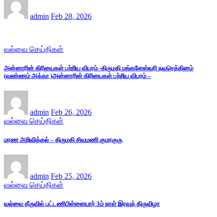
admin
Feb 28, 2026
வல்வை செய்திகள்
அன்னாரின் கிரியைகள் பற்றிய விபரம் -திருமதி மங்களேஸ்வரி நவரெத்தினம்
(வண்ணம் அக்கா )அன்னாரின் கிரியைகள் பற்றிய விபரம் –
admin
Feb 26, 2026
வல்வை செய்திகள்
மரண அறிவித்தல் – திருமதி சிவமணி குமரகுரு
admin
Feb 25, 2026
வல்வை செய்திகள்
வல்வை தீருவில் புட்டணிபிள்ளையார் 3ம் நாள் இரவுத் திருவிழா