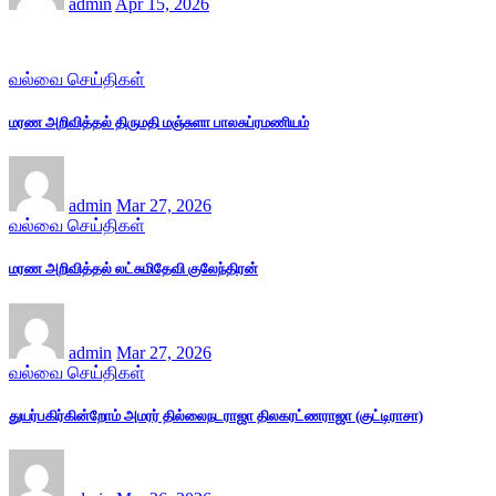
admin
Apr 15, 2026
வல்வை செய்திகள்
மரண அறிவித்தல் திருமதி மஞ்சுளா பாலசுப்ரமணியம்
admin
Mar 27, 2026
வல்வை செய்திகள்
மரண அறிவித்தல் லட்சுமிதேவி குலேந்திரன்
admin
Mar 27, 2026
வல்வை செய்திகள்
துயர்பகிர்கின்றோம் அமரர் தில்லைநடராஜா திலகரட்ணராஜா (குட்டிராசா)