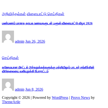
அறிவித்தல்கள்
விளையாட்டு செய்திகள்
மண்மணம் மாறாத தாயக உணவுகளுடன் புளூஸ் விளையாட்டு விழா 2026
admin
Jun 26, 2026
செய்திகள்
கடுமையான மிரட்டல் அச்சுறுத்தல்களுக்கு மத்தியிலும் பாடகர் சங்கீத்தின்
விடுதலையை வலியுறுத்தி போராட்டம்
admin
Jun 8, 2026
Copyright © 2026 | Powered by
WordPress
|
Provo News
by
ThemeArile