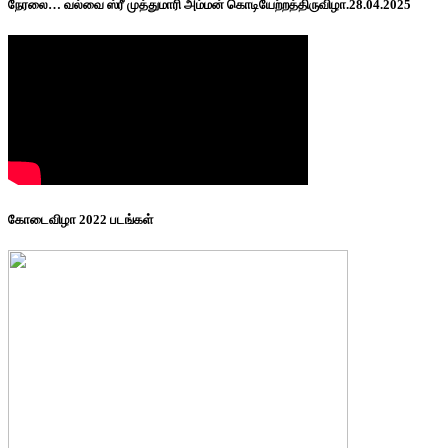
நேரலை… வல்வை ஸ்ரீ முத்துமாரி அம்மன் கொடியேற்றத்திருவிழா.28.04.2025
கோடைவிழா 2022 படங்கள்