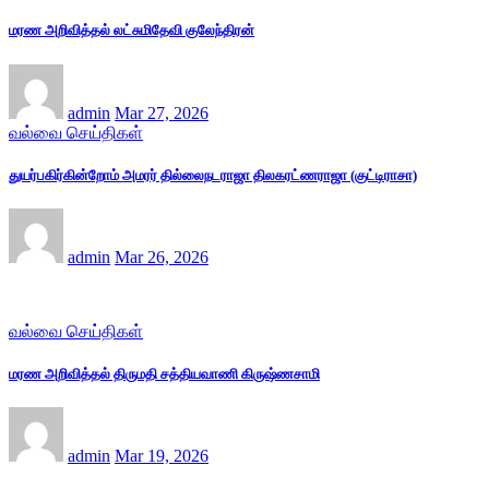
மரண அறிவித்தல் லட்சுமிதேவி குலேந்திரன்
admin
Mar 27, 2026
வல்வை செய்திகள்
துயர்பகிர்கின்றோம் அமரர் தில்லைநடராஜா திலகரட்ணராஜா (குட்டிராசா)
admin
Mar 26, 2026
வல்வை செய்திகள்
மரண அறிவித்தல் திருமதி சத்தியவாணி கிருஷ்ணசாமி
admin
Mar 19, 2026