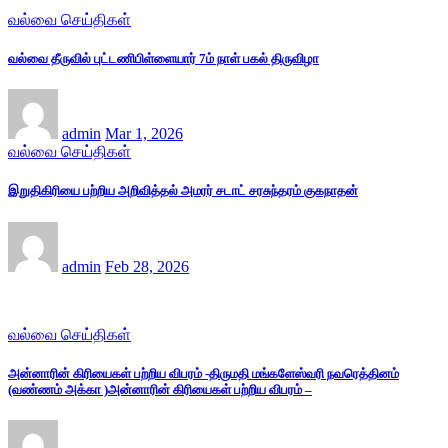
வல்வை செய்திகள்
வல்வை தீருவில் புட்டணிபிள்ளையார் 7ம் நாள் பகல் திருவிழா
admin
Mar 1, 2026
வல்வை செய்திகள்
இறுதிகிரியை பற்றிய அறிவித்தல் அமரர் சடாட் சரசுந்தரம் குகநாதன்
admin
Feb 28, 2026
வல்வை செய்திகள்
அன்னாரின் கிரியைகள் பற்றிய விபரம் -திருமதி மங்களேஸ்வரி நவரெத்தினம்
(வண்ணம் அக்கா )அன்னாரின் கிரியைகள் பற்றிய விபரம் –