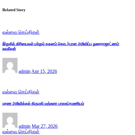
Related Story
வல்வை செய்திகள்
இறுதிக் கிரியைகள் மற்றும் தகனம் தொடர்பான அறிவிப்பு துரைராஜரட்ணம்
நவநீதன்
admin
Apr 15, 2026
வல்வை செய்திகள்
மரண அறிவித்தல் திருமதி மஞ்சுளா பாலசுப்ரமணியம்
admin
Mar 27, 2026
வல்வை செய்திகள்