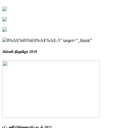
0%AE%85%E0%AE%AE-5″ target=”_blank”
அம்மன் திருவிழா 2018
புட்டணிப்பிள்ளையார்-பாடல் 2021