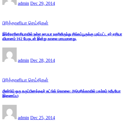
admin
Dec 29, 2014
பிரித்தானியா செய்திகள்
இந்தோனேசியாவில் உள்ள சுரபயா நகரிலிருந்து சிங்கப்பூருக்கு புறப்பட்ட ஏர் ஏசியா
விமானம் 162 பேருடன் இன்று காலை மாயமானது.
admin
Dec 28, 2014
பிரித்தானியா செய்திகள்
மீண்டும் ஒரு கருப்பினத்தவர் சுட்டுக் கொலை: அமெரிக்காவில் பதற்றம் (வீடியோ
இணைப்பு)
admin
Dec 25, 2014