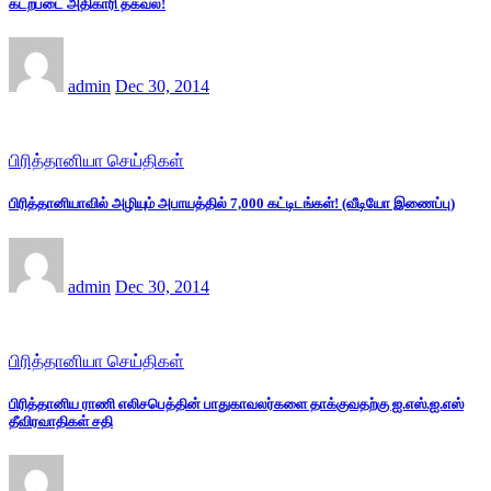
கடற்படை அதிகாரி தகவல்!
admin
Dec 30, 2014
பிரித்தானியா செய்திகள்
பிரித்தானியாவில் அழியும் அபாயத்தில் 7,000 கட்டிடங்கள்! (வீடியோ இணைப்பு)
admin
Dec 30, 2014
பிரித்தானியா செய்திகள்
பிரித்தானிய ராணி எலிசபெத்தின் பாதுகாவலர்களை தாக்குவதற்கு ஐ.எஸ்.ஐ.எஸ்
தீவிரவாதிகள் சதி