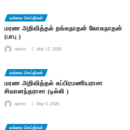
வல்வை செய்திகள்
மரண அறிவித்தல் றங்கநாதன் லோகநாதன்
(பாபு )
admin
Mar 12, 2026
வல்வை செய்திகள்
மரண அறிவித்தல் சுப்பிரமணியராசா
சிவானந்தராசா (டில்லி )
admin
Mar 3, 2026
வல்வை செய்திகள்