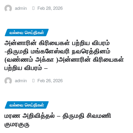
admin
Feb 28, 2026
வல்வை செய்திகள்
அன்னாரின் கிரியைகள் பற்றிய விபரம்
-திருமதி மங்களேஸ்வரி நவரெத்தினம்
(வண்ணம் அக்கா )அன்னாரின் கிரியைகள்
பற்றிய விபரம் –
admin
Feb 26, 2026
வல்வை செய்திகள்
மரண அறிவித்தல் – திருமதி சிவமணி
குமரகுரு