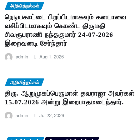
அறிவித்தல்கள்
நெடியகாட்டை பிறப்பிடமாகவும் கனடாவை
வசிப்பிடமாகவும் கொண்ட திருமதி
சிவரூபராணி நந்தகுமார் 24-07-2026
இறைவனடி சேர்ந்தார்
admin
Aug 1, 2026
அறிவித்தல்கள்
திரு. ஆறுமுகப்பெருமாள் தவராஜா அவர்கள்
15.07.2026 அன்று இறைபாதமடைந்தார்.
admin
Jul 22, 2026