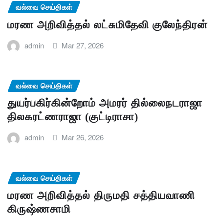
வல்வை செய்திகள்
மரண அறிவித்தல் லட்சுமிதேவி குலேந்திரன்
admin
Mar 27, 2026
வல்வை செய்திகள்
துயர்பகிர்கின்றோம் அமரர் தில்லைநடராஜா
திலகரட்ணராஜா (குட்டிராசா)
admin
Mar 26, 2026
வல்வை செய்திகள்
மரண அறிவித்தல் திருமதி சத்தியவாணி
கிருஷ்ணசாமி