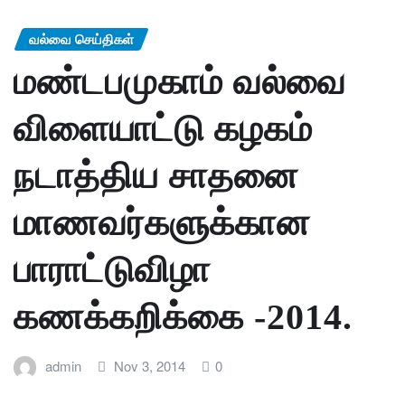
வல்வை செய்திகள்
மண்டபமுகாம் வல்வை
விளையாட்டு கழகம்
நடாத்திய சாதனை
மாணவர்களுக்கான
பாராட்டுவிழா
கணக்கறிக்கை -2014.
admin
Nov 3, 2014
0