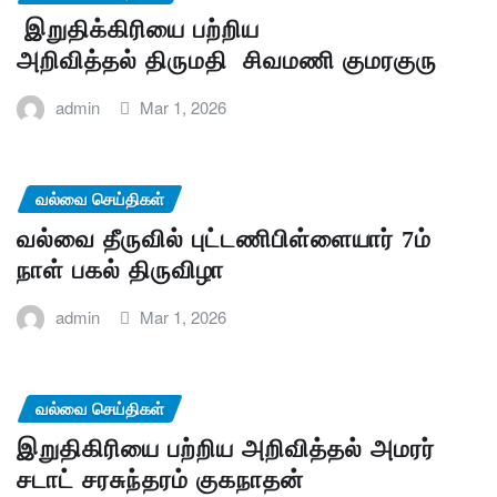
இறுதிக்கிரியை பற்றிய
அறிவித்தல் திருமதி சிவமணி குமரகுரு
admin
Mar 1, 2026
வல்வை செய்திகள்
வல்வை தீருவில் புட்டணிபிள்ளையார் 7ம்
நாள் பகல் திருவிழா
admin
Mar 1, 2026
வல்வை செய்திகள்
இறுதிகிரியை பற்றிய அறிவித்தல் அமரர்
சடாட் சரசுந்தரம் குகநாதன்