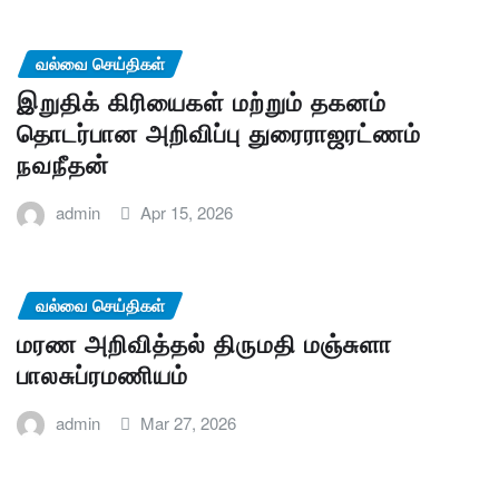
வல்வை செய்திகள்
இறுதிக் கிரியைகள் மற்றும் தகனம்
தொடர்பான அறிவிப்பு துரைராஜரட்ணம்
நவநீதன்
admin
Apr 15, 2026
வல்வை செய்திகள்
மரண அறிவித்தல் திருமதி மஞ்சுளா
பாலசுப்ரமணியம்
admin
Mar 27, 2026