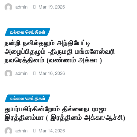
admin
Mar 19, 2026
வல்வை செய்திகள்
நன்றி நவில்தலும் அந்தியேட்டி
அழைப்பிதழும் -திருமதி மங்களேஸ்வரி
நவரெத்தினம் (வண்ணம் அக்கா )
admin
Mar 16, 2026
வல்வை செய்திகள்
துயர்பகிர்கின்றோம் தில்லைநடராஜா
இரத்தினம்மா ( இரத்தினம் அக்கா/ஆச்சி)
admin
Mar 14, 2026