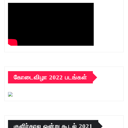
கோடைவிழா 2022 படங்கள்
குளிர்கால ஒன்று கூடல் 2021