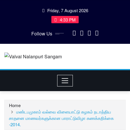
Skip
Friday, 7 August 2026
to
content
4:33 PM
Follow Us
Home
மண்டபமுகாம் வல்வை விளையாட்டு கழகம் நடாத்திய
சாதனை மாணவர்களுக்கான பாராட்டுவிழா கணக்கறிக்கை
-2014.