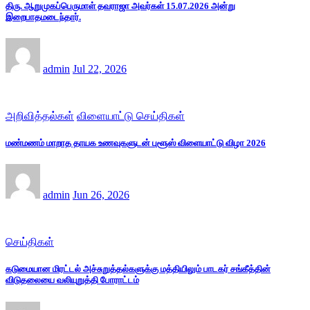
திரு. ஆறுமுகப்பெருமாள் தவராஜா அவர்கள் 15.07.2026 அன்று
இறைபாதமடைந்தார்.
admin
Jul 22, 2026
அறிவித்தல்கள்
விளையாட்டு செய்திகள்
மண்மணம் மாறாத தாயக உணவுகளுடன் புளூஸ் விளையாட்டு விழா 2026
admin
Jun 26, 2026
செய்திகள்
கடுமையான மிரட்டல் அச்சுறுத்தல்களுக்கு மத்தியிலும் பாடகர் சங்கீத்தின்
விடுதலையை வலியுறுத்தி போராட்டம்