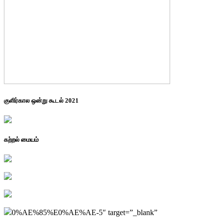
குளிர்கால ஒன்று கூடல் 2021
கற்றல் மையம்
0%AE%85%E0%AE%AE-5″ target=”_blank”