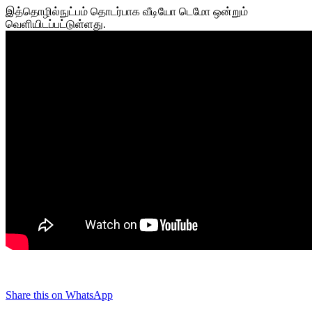
இத்தொழில்நுட்பம் தொடர்பாக வீடியோ டெமோ ஒன்றும்
வெளியிடப்பட்டுள்ளது.
Share this on WhatsApp