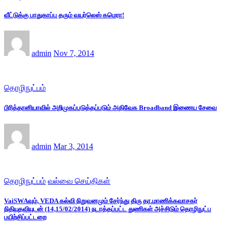
வீட்டுக்கு பாதுகாப்பு தரும் வயர்லெஸ் கமெரா!
admin
Nov 7, 2014
தொழிநுட்பம்
பிரித்தானியாவில் அறிமுகப்படுத்தப்படும் அதிவேக Broadband இணைய சேவை
admin
Mar 3, 2014
தொழிநுட்பம்
வல்வை செய்திகள்
VaiSWAவும், VEDA கல்வி நிறுவனமும் சேர்ந்து திரு தா.மாணிக்கவாசகர்
நிதியுதவியுடன் (14,15/02/2014) நடாத்தப்பட்ட துணிகள் அச்சிடும் தொழிநுட்ப
பயிற்சிப்பட்டறை