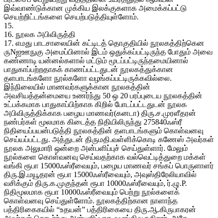
இவ்வாண்டுக்கான முக்கிய இலக்குகளாக அமைக்கப்பட்டு
செயற்றிட்டங்களை செயற்படுத்தியுள்ளோம்.
15.
16. நூலக அபிவிருத்தி
17. எமது பாடசாலையின் கட்டிடத் தொகுதியில் நூலகத்திற்கென
ருNஐஊநுகு அமைப்பினால் இடம் ஒதுக்கப்பட்டிருந்த போதும் அவை
கண்ணாடி யன்னல்களால் மட்டும் மூடப்பட்டிருந்தமையினால்
பாதுகாப்பற்றதாகக் காணப்பட்டதுடன் நூலகத்துக்கான
தளபாடங்களோ நூல்களோ வழங்கப்பட்டிருக்கவில்லை.
இந்நிலையில் மாணவர்களுக்கான நூலகத்தின்
அவசியத்தன்மையை உணர்ந்து 50 ஒ 20 பரப்புடைய நூலகத்தின்
உட்பக்கமாக பாதுகாப்பிற்காக கிறில் போடப்பட்டதுடன் நூலக
அபிவிருத்திக்காக பழைய மாணவர்(கனடா) திரு.ச.முரளீதரன்
நண்பர்கள் மூலமாக கிடைத்த நிதியிலிருந்து 275840ஃஸ்ரீ
நிதியைப்பயன்படுத்தி நூலகத்தின் தளபாடங்களும் கொள்வனவு
செய்யப்பட்டது. அத்துடன் திருமதி.வள்ளிக்கொடி கணேஸ் அவர்கள்
நூலக அலுமாரி ஒன்றை அன்பளிப்புச் செய்துள்ளார். மேலும்
நூல்களை கொள்வனவு செய்வதற்காக வல்வெட்டித்துறை மக்கள்
வங்கி ரூபா 15000ஃஸ்ரீவையும், பழைய மாணவர் சங்கப் பொருளாளர்
திரு.இ.மயூதரன் ரூபா 15000ஃஸ்ரீவையும், அவுஸ்திரேலியாவில்
வசிக்கும் திரு.க.முகுந்தன் ரூபா 10000ஃஸ்ரீவையும், ர்.ழு.P.
நிதிமூலமாக ரூபா 10000ஃஸ்ரீவையும் பெற்று நூல்களைக்
கொள்வனவு செய்துள்ளோம். நூலகத்திற்கான நாளாந்த
பத்திரிகைகயில் “உதயன்” பத்திரிகையை திரு.ஆ.கிருபாகரன்