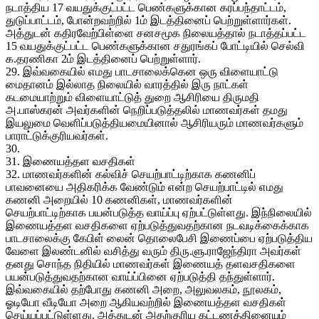
நடாத்திய 17 வயதுக்குட்பட்ட பெண்களுக்கான கரப்பந்தாட்டம்,
துடுப்பாட்டம், போன்றவற்றில் 1ம் இடத்தினைப் பெற்றுள்ளார்கள்.
அத்துடன் கதிரவேற்பிள்ளை சனசமூக நிலையத்தால் நடாத்தப்பட்ட
15 வயதுக்குட்பட்ட பெண்களுக்கான சதுரங்கப் போட்டியில் செல்வி
க.தரணிகா 2ம் இடத்தினைப் பெற்றுள்ளார்.
29. இவ்வகையில் எமது பாடசாலைக்கென ஒரு விளையாட்டு
மைதானம் இல்லாத நிலையில் வாரத்தில் இரு நாட்கள்
கடமையாற்றும் விளையாட்டுத் துறை ஆசிரியை திருமதி
அ.பாஸ்கரன் அவர்களின் நெறிப்படுத்தலில் மாணவர்கள் தமது
இயலுமை வெளிப்படுத்தியமையினால் ஆசிரியரும் மாணவர்களும்
பாராட்டுக்குரியவர்கள்.
30.
31. இணையத்தள வசதிகள்
32. மாணவர்களின் கல்விச் செயற்பாட்டிற்காக கணனிப்
பாவனையை அதிகரிக்க வேண்டும் என்ற செயற்பாட்டில் எமது
கணனி அறையில் 10 கணனிகள், மாணவர்களின்
செயற்பாட்டிற்காக பயன்படுத்த வாய்ப்பு ஏற்பட்டுள்ளது. இந்நிலையில்
இணையத்தள வசதிகளை ஏற்படுத்துவதற்கான நடவடிக்கைக்காக
பாடசாலைக்கு கேபிள் லைன் தொலைபேசி இணைப்பை ஏற்படுத்திய
வேளை இலண்டனில் வசித்து வரும் திரு.ளு.ராஜேந்திரா அவர்கள்
தனது சொந்த நிதியில் மாணவர்கள் இணையத் தளவசதிகளை
பயன்படுத்துவதற்கான வாய்ப்பினை ஏற்படுத்தி தந்துள்ளார்.
இவ்வகையில் தற்போது கணனி அறை, அலுவலகம், நூலகம்,
ஓடியோ வீடியோ அறை ஆகியவற்றில் இணையத்தள வசதிகள்
செய்யப்பட்டுள்ளது. அத்துடன் அதற்குரிய கட்டணத்தினையும்