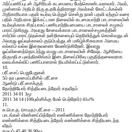
அர்ப்பணிப்புடன் ஆசிரியக் கடமையை மேற்கொண்டவராவார். அவர்,
முன்னால் அதிபர் திரு.த.தபேந்திரராஜா அவர்கள் கோட்டக்கல்வி
அதிகாரியாக பதவி உயர்வு பெற்றுச் சென்று நான் பதவி ஏற்கும் வரை
பதில் அதிபராக இக்கட்டான நிலையில் கடமையாற்றி பாடசாலையின்
உயர்வுக்காக சிறப்பாகப் பணியாற்றியமையை பாடசாலைச் சமூகம்
பாராட்டுகிறது. அவரது சேவைக்காக பாடசாலைச்சமூகத்தின்
சார்பில் பாராட்டுதல்கள் நன்றிகளையும் தெரிவித்துக் கொள்வதுடன்
அவரது ஓய்வுக்காலம் குடும்பத்துடன் மகிழ்ச்சிகரமாக அமைய
எல்லாம் வல்ல இறைவணை வேண்டுகிறேன். இவரது
ஓய்வினைத்தொடர்ந்து எமது பாடசாலையின் சிரேஷ்ட ஆசிரியை
திருமதி.ச.புலந்திரலிங்கம் இடைநிலைப்பிரிவு பகுதித்தலைவராக
வலயக்கல்விப் பணிப்பாளரால் நியமிக்கப்பட்டுள்ளார்.
10.
பரீட்சைப் பெறுபேறுகள்
5ம் தர புலமைப்பரிசில் பரீட்சை
ஆண்டு பரீட்சைக்குத்
தோற்றியோர் சித்தியடைந்தோர் சதவீதம்
2011 34 01 3மூ
2011 34 14 (100புள்ளிக்கு மேல் பெற்றோர்) 41ம%
11.
க.பொ.த. (சாஃத) பரீட்சை – 2011
பாடங்கள் விண்ணப்பித்தோர் எண்ணிக்கை தோற்றியோர்
எண்ணிக்கை சித்தியடைந்தோர் எண்ணிக்கை சித்தியடைந்த
வீதம்
சமயம் 45 40 36 90மூ