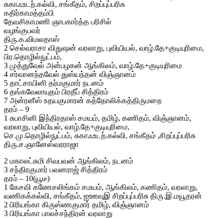
சுகாஃஉடற்.கல்வி, சங்கீதம், சிறப்புப்பரிசு
கதிர்காமத்தம்பி
தேவசிகாமணி ஞாபகார்த்த பரிசில்
வழங்குபவர்
திரு.க.விமலதாஸ்
2 செல்வராசா விதுஷன் வரலாறு, புவியியல், வாழ்.தே+குடியுரிமை,
பிர.தொழில்நுட்பம்,
3 முத்துவேல் அன்பழகன் ஆங்கிலம், வாழ்.தே+குடியுரிமை
4 சர்வானந்தவேல் துஸ்யந்தன் விஞ்ஞானம்
5 தாட்சாயினி தர்மகுமார் நடனம்
6 தங்கவேலாயுதம் பிரதீப் சித்திரம்
7 அன்ரனீஸ் உதயகுமாரன் கத்தோலிக்கத்திருமறை
தரம் – 9
1 சுபாசினி இந்திரதாஸ் சமயம், தமிழ், கணிதம், விஞ்ஞானம்,
வரலாறு, புவியியல், வாழ்.தே+குடியுரிமை,
செ.மு.தொழில்நுட்பம், சுகாஃஉடற்.கல்வி, சங்கீதம் ,சிறப்புப்பரிசு
திரு.ச.ஞானேஸ்வரராஜா
2 மகாலட்சுமி சிவபவன் ஆங்கிலம், நடனம்
3 சந்திரகுமார் பவனராஜ் சித்திரம்
தரம் – 10(யூடீ)
1 கேசவி கணேசலிங்கம் சமயம், ஆங்கிலம், கணிதம், வரலாறு,
வணிகக்கல்வி, சங்கீதம், ஐஊவுஇ சிறப்புப்பரிசு திரு.இ.மயூதரன்
2 பிரியங்கா கிருஸ்ணகுமார் தமிழ், விஞ்ஞானம்
3 பிரியங்கா பாலச்சந்திரன் வரலாறு