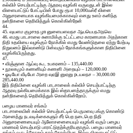
கல்விச் செயற்பாட்டிற்கு ஆதரவு வழங்கி வருவதுடன் இல்ல
விளையாட்டுப் போட்டியின் போது ரூபா 10,000ஃஸ்ரீ வினை
அனுசரனையாக வழங்கியமைக்காகவும் எனது உளம் கனிந்த
நன்றிகளை தெரிவித்துக் கொள்கின்றேன்
44.
45. வுயளம குழசஉந ழn னுளையளவநச ஆயயெபநஅநவெ
46. எமது பாடசாலை சுனாமிக்கு உட்பட்டமை காரணமாக அதற்கான
நிதி உதவியை வழங்கும் நோக்கில் எமது வேண்டுதலை ஏற்று மேற்படி
நிறுவனம் இவ்வாண்டு பின்வரும் நோக்கங்களுக்கான நிதியினை
வழங்கியிருந்தது.
47.
• விஞ்ஞான ஆய்வு கூட உபகரணம் – 135,440.00
• நூலகமும் கணனியும் கணனி அறையும் – 120,000.00
• ஓடியோ வீடியோ அறை வுஏஇ னுஏனு pடயலநச – 30,000.00
285,440.00
இந் நிதியினை வழங்கி பாடசாலைக் கல்விச் செயற்பாட்டிற்கு
ஆதரவு நல்கியமைக்காக இவ் ஸ்தாபனத்தாருக்கும் எமது
நன்றிகளைத் தெரிவித்துக் கொள்கின்றோம்.
பழைய மாணவர் சங்கம்
பாடசாலையின் கல்விச் செயற்பாட்டில் பெருமளவு பங்கு கொண்டு
அனைத்து நடவடிக்கைகளும் சீர் பெற நடைபெற நிதி
அனுசரணையையும் ஆலோசனையையும் வழங்கி வரும் பழைய
மாணவர் செயற்பாடு பாராட்டுதற்க்குரியதாகும். பழைய மாணவர்
சங்கம் வருடந்தோறும் கால் கோள்விழா, இல்ல விளையாட்டுப்