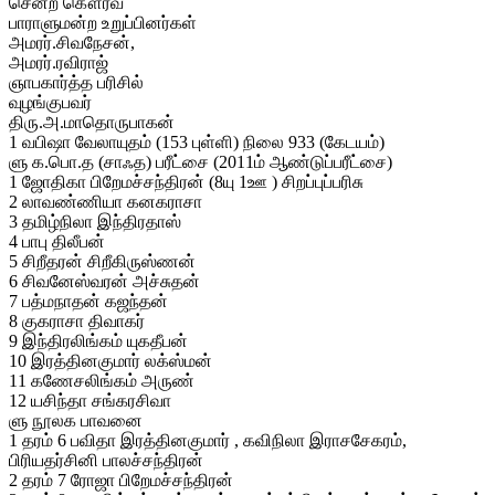
சென்ற கௌரவ
பாராளுமன்ற உறுப்பினர்கள்
அமரர்.சிவநேசன்,
அமரர்.ரவிராஜ்
ஞாபகார்த்த பரிசில்
வுழங்குபவர்
திரு.அ.மாதொருபாகன்
1 வபிஷா வேலாயுதம் (153 புள்ளி) நிலை 933 (கேடயம்)
ளு க.பொ.த (சாஃத) பரீட்சை (2011ம் ஆண்டுப்பரீட்சை)
1 ஜோதிகா பிறேமச்சந்திரன் (8யு 1ஊ ) சிறப்புப்பரிசு
2 லாவண்ணியா கனகராசா
3 தமிழ்நிலா இந்திரதாஸ்
4 பாபு திலீபன்
5 சிறீதரன் சிறீகிருஸ்ணன்
6 சிவனேஸ்வரன் அச்சுதன்
7 பத்மநாதன் கஜந்தன்
8 குகராசா திவாகர்
9 இந்திரலிங்கம் யுகதீபன்
10 இரத்தினகுமார் லக்ஸ்மன்
11 கணேசலிங்கம் அருண்
12 யசிந்தா சங்கரசிவா
ளு நூலக பாவனை
1 தரம் 6 பவிதா இரத்தினகுமார் , கவிநிலா இராசசேகரம்,
பிரியதர்சினி பாலச்சந்திரன்
2 தரம் 7 ரோஜா பிறேமச்சந்திரன்