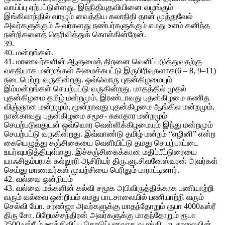
வாய்ப்பு ஏற்பட்டுள்ளது. இந்நிதியுதவியினை வழங்கும்
இங்கிலாந்தில் வாழும் வைத்திய கலாநிதி தான் முத்துவேல்
அவர்களுக்கும் அவர்களது நண்பர்களுக்கும் எமது உளம் கனிந்த
நன்றிகளைத் தெரிவித்துக் கொள்கின்றேன்.
39.
40. மன்றங்கள்.
41. மாணவர்களின் ஆளுமைத் திறனை வெளிப்படுத்துவதற்கு
வசதியாக மன்றங்கள் அமைக்கபட்டு இருபிரிவுகளாக(6 – 8, 9–11)
நடைபெற்று வருகின்றது. ஒவ்வொரு புதன்கிழமையும்
இம்மன்றங்கள் செயற்பட்டு வருகின்றது. மாதத்தில் முதல்
புதன்கிழமை தமிழ் மன்றமும், இரண்டாவது புதன்கிழமை கணித
விஞ்ஞான மன்றமும், மூன்றாவது புதன்கிழமை ஆங்கில மன்றமும்,
நான்காவது புதன்கிழமை சமூச- சுகாதார மன்றமும்
செயற்படுவதுடன் ஒவ்வொர வெள்ளிக்கிழமையும் இந்து மன்றமும்
செயற்பட்டு வருகின்றது. இவ்வாண்டு தமிழ் மன்றம் “எழினி” என்ற
கையெழுத்து சஞ்சிகையை வெளியிட்டு தமது செயற்பாட்டை
உயர்வுபடுத்தியுள்ளது. இச்சஞ்சிகைக்கான மதிப்பீட்டுரையை
யாஃசிதம்பராக் கல்லூரி ஆசிரியர் திரு.ளு.சிவனேஸ்வரன் அவர்கள்
செய்து மாணவர்கள் முயற்சியை பெரிதும் பாராட்டினார்.
42. வல்வை ஒன்றியம்
43. வல்வை மக்களின் கல்வி சமூக அபிவிருத்திக்காக பணியாற்றி
வரும் வல்வை ஒன்றியம் எமது பாடசாலையில் பணியாற்றி வரும்
செல்வி யோ. சரண்ஜா அவர்களுக்கு மாதந்தோறும் ரூபா 4000ஃஸ்ரீ
திரு சோ. பிறேமச்சந்திரன் அவர்களுக்கு மாதந்தோறும் ரூபா
2500ஃஸ்ரீ ம் ஊக்கிவிப்பு கொடுப்பனவாக வழங்கி பாடசாலையின்