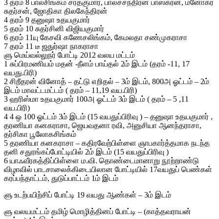
3 தரம் 8 பாலசிங்கம் சரத்குமார், பாலச்சந்திரன் பாஸ்கரன், மனோகர்
சுதர்சன், ஜோதிகா திலகேந்திரன்
4 தரம் 9 தனுஷா உதயகுமார்
5 தரம் 10 சுதர்சினி விஜியகுமார்
6 தரம் 11யு கேசவி கணேசலிங்கம், கேமலதா சண்முகராசா
7 தரம் 11 டீ ஜதுர்ஷா நாகராசா
ளு மெய்வல்லுநர் போட்டி 2012 வலய மட்டம்
1 சுப்பிரமணியம் மதன் -நீளம் பாய்தல் 2ம் இடம் (தரம் -11, 17
வயது.பிரி)
2 சிறீதரன் வினோத் – தட்டு எறிதல் – 3ம் இடம், 800அ ஓட்டம் – 2ம்
இடம் மாவட்டமட்டம் ( தரம் – 11,19 வய.பிரி)
3 ஹரிஸ்மா உதயகுமார் 100அ ஓட்டம் 3ம் இடம் ( தரம் – 5 ,11
வய.பிரி)
4 4 ஒ 100 ஓட்டம் 3ம் இடம் (15 வயதுப்பிரிவு ) – தனுஷா உதயகுமார் ,
தரணியா கனகராசா, ஜெயவதனா ரவி, அனுசியா ஆனந்தராசா,
தர்சிகா பூலோகசிங்கம்
5 தரணியா கனகராசா – கதிரவேற்பிள்ளை ஞாபகார்த்தமாக நடந்த
தனி சதுரங்கப்போட்டியில் 2ம் இடம் (15 வயதுப்பிரிவு )
6 யாஃவீரகத்திப்பிள்ளை ம.வி. தொண்டைமானாறு நூற்றாண்டு
விழாவில் பாடசாலைக்கிடையிலான போட்டியில் 17வயதுப் பெண்கள்
கரப்பந்தாட்டம், துடுப்பாட்டம் 1ம் இடம்
ளு உடற்பயிற்சிப் போட்டி 19 வயது ஆண்கள் – 3ம் இடம்
ளு வலயமட்டம் தமிழ் மொழித்தினப் போட்டி – (காத்தவராயன்