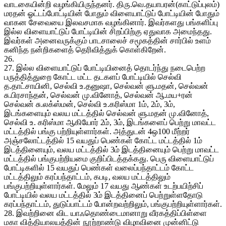
வாடகையின்றி வழங்கியிருந்தனர். திரு.வெ.தயாபரன்(காட்டுப்புலம்)
மரதன் ஓட்டப்போட்டியின் போதும் விளையாட்டுப் போட்டியின் போதும்
வாகன சேவையை இலவசமாக வழங்கினார். இவர்களது பங்களிப்பு
இல்ல விளையாட்டுப் போட்டியின் சிறப்பிற்கு ஏதுவாக அமைந்தது.
இவர்கள் அனைவருக்கும் பாடசாலைச் சமூகத்தின் சார்பில் உளம்
கனிந்த நன்றிகளைத் தெரிவித்துக் கொள்கிறேன்.
26.
27. இல்ல விளையாட்டுப் போட்டியினைத் தொடர்ந்து நடைபெற்ற
பருத்தித்துறை கோட்ட மட்ட தடகளப் போட்டியில் செல்வி
த.தாட்சாயினி, செல்வி உ.தனுஷா, செல்வன் ளு.மதன், செல்வன்
சு.பிரசாந்தன், செல்வன் மு.வினோத், செல்வன் ஆ.மய+ரன்
செல்வன் சு.லக்ஸ்மன், செல்வி உ.கரிஸ்மா 1ம், 2ம், 3ம்,
இடங்களையும் வலய மட்டத்தில் செல்வன் ளு.மதன் மு.வினோத்,
செல்வி உ. கரிஸ்மா ஆகியோர் 2ம், 3ம், இடங்களைப் பெற்று மாவட்ட
மட்டத்தில் பங்கு பற்றியுள்ளார்கள். அத்துடன் 4ஒ100 மீற்றர்
அஞ்சலோட்டத்தில் 15 வயதுப் பெண்கள் கோட்ட மட்டத்தில் 1ம்
இடத்தினையும், வலய மட்டத்தில் 3ம் இடத்தினையும் பெற்று மாவட்ட
மட்டத்தில் பங்குபற்றியமை குறிப்பிடத்தக்கது. பெரு விளையாட்டுப்
போட்டிகளில் 15 வயதுப் பெண்கள் வலைப்பந்தாட்டம் கோட்ட
மட்டத்திலும் கரப்பந்தாட்டம், கபடி, வலய மட்டத்திலும்
பங்குபற்றியுள்ளார்கள். மேலும் 17 வயது ஆண்கள் உடற்பயிற்சிப்
போட்டியில் வலய மட்டத்தில் 3ம் இடத்தினைப் பெற்றுள்ளதோடு
கரப்பந்தாட்டம், துடுப்பாட்டம் போன்றவற்றிலும், பங்குபற்றியுள்ளார்கள்.
28. இவற்றினை விட யாஃதொண்டைமானாறு வீரகத்திப்பிள்ளை
மகா வித்தியாலயத்தின் நூற்றாண்டு விழாவினை முன்னிட்டு