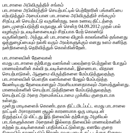
பாடசாலை அபிவிருத்திச் சங்கம்
பாடசாலை அபிவிரத்திச் செயற்பாட்டில் பெற்றோரின் பங்களிப்பை
எற்படுத்தும் அமைப்பான பாடசாலை அபிவிருத்திச் சங்கமும்
சிறப்புடன் செயற்பட்டு வருகின்றது. உலக உணவு திட்டத்தை
நடைமுறைப்படுத்தி வருவதுடன் சென்ற 04.09.2012 முதல் பால்
வழங்கும் நடவடிக்கையையும் சிறப்பாக மேற் கொண்டு
வருகின்றனர். அத்துடன் பாடசாலை விழாக் காலங்களில் தங்களது
ஒத்துழைப்பையும் நல்கி வரும் அவர்களுக்கும் எனது உளம் கனிந்த
நன்றிகளைத் தெரிவித்துக் கொள்கின்றேன்.
பாடசாலையின் தேவைகள்
எமது பாடசாலை தற்போது வளங்கள் பலவற்றை பெற்றுள்ள போதும்
மாணவர்களின் கல்வி நடவடிக்கைகள், இணைபாட விதான
செயற்பாடுகள், ஆளுமை விருத்திகளை மேம்படுத்துவதற்கு
பாடசாலையின் பௌதீக வளங்களை மேலும் மேம்படுத்த
வேண்டியது தேவையானதும் அவசியமானதாகவும் அமைந்துள்ளது.
மாணவர்களின் செயற்பாட்டுத்திறனை மேம்படுத்துவதற்கு
செயற்பாட்டு அறை அமைக்கப்படாமை முக்கிய குறைபாடாக
உள்ளது.
மூன்று மாடிகளைக் கொண்டதாக திட்டமிடப்பட்ட எமது பாடசாலை
நாட்டின் அசாதாரண சூழல் காரணமாக ஒரு மாடியுடன்
நிறுத்தப்பட்டு விட்டது இந் நிலையில் தற்போது அழகியல்
பாடங்களுக்கான அறைகள் இல்லாத நிலையில் மாணவர்களின்
கற்றல் நடவடிக்கைகள் பாதிக்கப்பட்டுள்ளது. எனவே குறை
நிலையில் காணப்படும் இரண்டாவது மாடிக் கட்டடத்தை நிறைவு