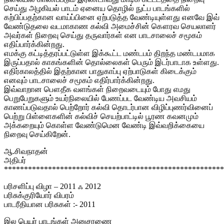
செய்து அழகியல் பாடம் ஏனைய தொழில் நுட்ப பாடங்களில்
கற்பிப்பதற்கான வாய்ப்பினை ஏற்படுத்த வேண்டியுள்ளது எனவே இவ்
வேண்டுதலை வடமாகாண கல்வி அமைச்சின் கௌரவ செயலாளர்
அவர்கள் நிறைவு செய்து தருவார்கள் என பாடசாலைச் சமூகம்
எதிப்பார்க்கின்றது.
எமக்கு கட்டித்தரப்பட்டுள்ள இக்கூட்ட மண்டபம் திறந்த மண்டபமாக
இருப்பதால் காகங்களின் தொல்லைகள் பெரும் இடர்பாடாக உள்ளது.
எதிர்காலத்தில் இதற்கான பாதுகாப்பு ஏற்பாடுகள் கிடைக்கும்
எனவும் பாடசாலைச் சமூகம் எதிர்பார்க்கின்றது.
இவ்வாறான பௌதீக வளங்கள் நிறைவடையும் போது எமது
பெறுபேறுகளும் உயர்நிலையில் பேணப்பட வேண்டிய அவசியம்
காணப்படுவதால் பெற்றோர் கல்வி தொடர்பான விழிப்புணர்வினைப்
பெற்று பிள்ளைகளின் கல்விச் செயற்பாட்டில் பூரண கவனமும்
அக்கறையும் கொள்ள வேண்டுமென வேண்டி இவ்வறிக்கையை
நிறைவு செய்கிறேன்.
ஆ.சிவநாதன்
அதிபர்
*******************************************************
பரிசளிப்பு விழா – 2011 ஃ 2012
பரிசுக்குரியோர் விபரம்
பாடரீதியான பரிசுகள் :- 2011
இல பெயர் பாடங்கள் அனுசரணை