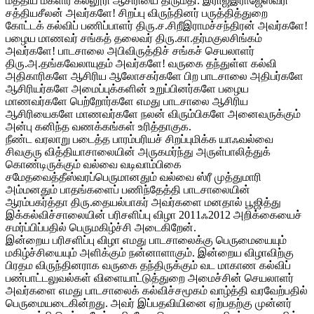
மத்திய மகளிர் கல்லூரி ஆசிரியை திருமதி. இராஜஇராஜேஸ்வரி
சத்தியசீலன் அவர்களே! சிறப்பு விருந்தினர் பருத்தித்துறை
கோட்டக் கல்விப் பணிப்பாளர் திரு.ச.சிறீஇராமச்சந்திரன் அவர்களே!
பழைய மாணவர் சங்கத் தலைவர் திரு.கா.தர்மகுலசிங்கம்
அவர்களே! பாடசாலை அபிவிருத்திச் சங்கச் செயலாளர்
திரு.அ.தங்கவேலாயுதம் அவர்களே! வருகை தந்துள்ள கல்வி
அதிகாரிகளே ஆசிரிய ஆலோசகர்களே பிற பாடசாலை அதிபர்களே
ஆசிரியர்களே அமைப்புக்களின் உறுப்பினர்களே பழைய
மாணவர்களே பெற்றோர்களே எமது பாடசாலை ஆசிரிய
ஆசிரியைகளே மாணவர்களே நலன் விரும்பிகளே அனைவருக்கும்
அன்பு கனிந்த வணக்கங்கள் உரித்தாகுக.
நீண்ட வரலாறு படைத்த பாரம்பரியச் சிறப்புமிக்க யாஃவல்வை
சிவகுரு வித்தியாசாலையின் அருகமர்ந்து அருள்பாலித்துக்
கொண்டிருக்கும் வல்வை வடிவாம்பிகை
சமேதவைத்தீஸ்வரப்பெருமானதும் வல்வை ஸ்ரீ முத்துமாரி
அம்மனதும் பாதங்களைப் பணிந்தேத்தி பாடசாலையின்
ஆரம்பகர்த்தா திரு.தையல்பாகர் அவர்களை மனதால் பூஜித்து
இக்கல்விச்சாலையின் பரிசளிப்பு விழா 2011ஃ2012 அறிக்கையைச்
சமர்ப்பிப்பதில் பெருமகிழ்ச்சி அடைகிறேன்.
இன்றைய பரிசளிப்பு விழா எமது பாடசாலைக்கு பெருமையையும்
மகிழ்ச்சியையும் அளிக்கும் நன்னாளாகும். இன்றைய விழாவிற்கு
பிரதம விருந்தினராக வருகை தந்திருக்கும் வட மாகாண கல்விப்
பண்பாட்டலுவல்கள் விளையாட்டுத்துறை அமைச்சின் செயலாளர்
அவர்களை எமது பாடசாலைக் கல்விச்சமூகம் வாழ்த்தி வரவேற்பதில்
பெருமையடைகின்றது. அவர் இப்பதவியினை ஏற்பதற்கு முன்னர்