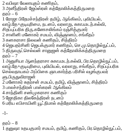
2 வபிஷா வேலாயுதம் கணிதம்,
3 அனீந்திரன் ஜேம்ஸ்ரன் கத்தோலிக்கத்திருமறை
தரம் – 6
1 ரோஜா பிறேமச்சந்திரன் தமிழ், ஆங்கிலம், புவியியல்,
வாழ்.தே+குடியுரிமை, நடனம், வரலாறு, சுகாஃஉடற்.கல்வி,
சிறப்புப்பரிசு திரு.கணேசலிங்கம் ரஞ்சித்குமார்
2 சாளினி மனோகர் சமயம், விஞ்ஞானம், சங்கீதம்
3 கனகராசா நிலவன் கணிதம், சித்திரம்
4 ஜெயதர்சினி ஜெயக்குமார் கணிதம், செ.மு.தொழில்நுட்பம்,
5 திருவருட்செல்வன் சானுஜன் கத்தோலிக்கத்திருமறை
தரம் – 7
1 அனுசியா ஆனந்தராசா சுகாஃஉடற்.கல்வி, பிர.தொழில்நுட்பம்,
வாழ்.தே+குடியுரிமை, புவியியல், வரலாறு, சங்கீதம், சிறப்புப்பரிசு
செல்வநாயகம் அம்பிகை ஞாபகார்த்த பரிசில் வழங்குபவர்
ளு.பிருதுவிராஜன்
2 மனோகர் சுதர்சன் சமயம், தமிழ், விஞ்ஞானம், சித்திரம்
3 பாலச்சந்திரன் பாஸ்கரன் ஆங்கிலம்
4 சாந்தினி சண்முகராசா கணிதம்
5 ஜோதிகா திலகேந்திரன் நடனம்
6 மரிய எபிசாயினி யூட்நிமால் கத்தோலிக்கத்திருமறை
-1-
தரம் – 8
1 தனுஷா உதயகுமார் சமயம், தமிழ், கணிதம், பிர.தொழில்நுட்பம்,