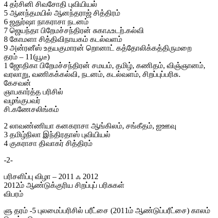
4 தர்சினி சிவசோதி புவியியல்
5 ஆனந்தமயில் ஆனந்தராஜ் சித்திரம்
6 ஜதுர்ஷா நாகராசா நடனம்
7 ஜெயந்தா பிறேமச்சந்திரன் சுகாஃஉடற்.கல்வி
8 கோமளா சித்திவிநாயகம் கடல்வளம்
9 அன்ரனீஸ் உதயகுமாரன் றொனாட் கத்தோலிக்கத்திருமறை
தரம் – 11(யூடீ)
1 ஜோதிகா பிறேமச்சந்திரன் சமயம், தமிழ், கணிதம், விஞ்ஞானம்,
வரலாறு, வணிகக்கல்வி, நடனம், கடல்வளம், சிறப்புப்பரிசு.
கேசவன்
ஞாபகார்த்த பரிசில்
வழங்குபவர்
சி.கணேசலிங்கம்
2 லாவண்ணியா கனகராசா ஆங்கிலம், சங்கீதம், ஐஊவு
3 தமிழ்நிலா இந்திரதாஸ் புவியியல்
4 குகராசா திவாகர் சித்திரம்
-2-
பரிசளிப்பு விழா – 2011 ஃ 2012
2012ம் ஆண்டுக்குரிய சிறப்புப் பரிசுகள்
விபரம்
ளு தரம் -5 புலமைப்பரிசில் பரீட்சை (2011ம் ஆண்டுப்பரீட்சை) காலம்