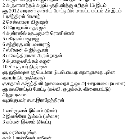
2 அருளானந்தம் அஜய் -குறிபார்த்து எறிதல் 1ம் இடம்
ளு 2012 சாரணர் தாச்சிப் போட்டியில் மாவட்ட மட்டம் 2ம் இடம்
1 ரசீந்திரன் பிரசாந்
2 செல்வராசா விதுஷன்
3 பிறேமதாஸ் சதுர்ஜன்
4 அன்ரனீஸ் உதயகுமார் ரொனிஸ்ரன்
5 பகீரதன் மதுராஜ்
6 சந்திரகுமார் பவனராஜ்
7 ஸ்ரீதரன் அஜித்குமார்
8 பாலேந்திரராசா அருள்நாதன்
9 அமரகுலசிங்கம் கஜன்
10 சிவகுமார் நிதர்ஷன்
ளு நுடுசுவுஊ (நுபெடiளா டுயபெரயபந சுநளழரசஉந யுனெ
வுசயiniபெ உநவெசந)
குகதாஸ் கஜேந்தினி (றசவைவநn நுஒயஅ உசநனவை pயளள)
ளு சுவரொட்டிப் போட்டி (கல்வி, ஒழுக்கம், விளையாட்டு)
அனுசரணை
வழங்குபவர் சபா.இராஜேந்திரன்
1 வள்ளுவன் இல்லம் (நீலம்)
2 இளங்கோ இல்லம் (பச்சை)
3 கம்பன் இல்லம் (சிவப்பு
ளு வரவொழுங்கு
தரம் 1 ராஜ்ஜீவன் சஜீவன்