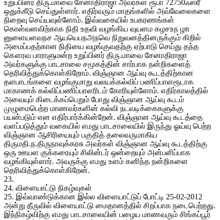
உறுப்பினர் திரு.மாவை சேனாதிராஜா அவர்கள் ரூபா 72750ஃஸ்ரீ
ஒதுக்கீடு செய்துள்ளார். எதிர்வரும் மாதங்களில் அவ்வேலைகளை
நிறைவு செய்யவுள்ளோம். இவ்வகையில் உபகரணங்கள்
கொள்வனவிற்காக நிதி உதவி வழங்கிய வுயளம கழசஉந ழn
னுளையளவநச ஆயயெபநஅநவெ நிறுவனத்தினருக்கும் கிறில்
அமைப்பதற்கான நிதியை வழங்குவதற்கு ஏற்பாடு செய்து தந்த
கௌரவ பாராளுமன்ற உறுப்பினர் திரு.மாவை சேனாதிராஜா
அவர்களுக்கு பாடசாலை சமூகத்தின் சார்பாக நன்றிகளைத்
தெரிவித்துக்கொள்கிறோம். விஞ்ஞான ஆய்வு கூடத்திற்கான
தளபாடங்களை வழங்குமாறு வலயக்கல்விப் பணிப்பாளரூடாக
மாகாணக் கல்விப்பணிப்பாளரிடம் கோரியுள்ளோம். எதிர்காலத்தில்
அவையும் கிடைக்கப்பெறும் போது விஞ்ஞான ஆய்வு கூடம்
முழுமைபெற்ற மாணவர்களின் கல்வி நடவடிக்கைகளுக்கு
பயன்படும் என எதிர்பார்க்கின்றேன். விஞ்ஞான ஆய்வு கூடத்தை
வளப்படுத்தும் வகையில் எமது பாடசாலையில் இருந்து ஓய்வு பெற்ற
விஞ்ஞான ஆசிரியையும் பகுதித் தலைவருமாகிய
திருமதி.ந.திருநாவுக்கரசு அவர்கள் விஞ்ஞான ஆய்வு கூடத்திற்கு
ஒரு ஊயள குக்கரையும் சிலின்டர் ஒன்றையும் அன்பளிப்பாக
வழங்கியுள்ளார். அவருக்கு எமது உளம் கனிந்த நன்றிகளை
தெரிவித்துக்கொள்கிறேன்.
23.
24. விளையாட்டு நிகழ்வுகள்
25. இவ்வாண்டுக்கான இல்ல விளையாட்டுப் போட்டி 25-02-2012
அன்று தீருவில் விளையாட்டு மைதானத்தில் சிறப்பாக நடைபெற்றது.
இந்நிகழ்விற்கு எமது பாடசாலையின் பழைய மாணவரும் சிங்கப்பூர்