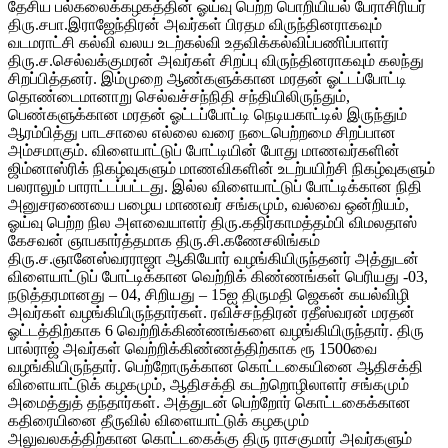
தேசிய பல்கலைக்கழகத்தின் ஓய்வு பெற்ற பொறியியல் பேராசிரியர்
திரு.சபா.இராஜேந்திரன் அவர்கள் பிரதம விருந்தினராகவும்
வடமராட்சி கல்வி வலய உடற்கல்வி உதவிக்கல்விப்பணிப்பாளர்
திரு.ச.செல்வக்குமரன் அவர்கள் சிறப்பு விருந்தினராகவும் கலந்து
சிறப்பித்தனர். இம்முறை ஆண்களுக்கான மரதன் ஓட்டப்போட்டி
தொண்டைமானாறு செல்வச்சந்நிதி சந்தியிலிருந்தும்,
பெண்களுக்கான மரதன் ஓட்டப்போட்டி நெடியகாட்டில் இருந்தும்
ஆரம்பித்து பாடசாலை எல்லை வரை நடைபெற்றமை சிறப்பான
அம்சமாகும். விளையாட்டுப் போட்டியின் போது மாணவர்களின்
ஜிம்னாஸ்ரிக் நிகழ்வுகளும் மாணவிகளின் உடற்பயிற்சி நிகழ்வுகளும்
பலராலும் பாராட்டப்பட்டது. இல்ல விளையாட்டுப் போட்டிக்கான நிதி
அனுசரணையை பழைய மாணவர் சங்கமும், வல்வை ஒன்றியம்,
ஓய்வு பெற்ற நில அளவையாளர் திரு.கதிர்காமத்தம்பி விமலதாஸ்
கேசவன் ஞாபகார்த்தமாக திரு.சி.கணேசலிங்கம்
திரு.ச.ஞானேஸ்வரராஜா ஆகியோர் வழங்கியிருந்தனர் அத்துடன்
விளையாட்டுப் போட்டிக்கான வெற்றிக் கிண்ணங்கள் பெரியது -03,
நடுத்தரமானது – 04, சிறியது – 15ஐ திருமதி ஜெகன் கயல்விழி
அவர்கள் வழங்கியிருந்தார்கள். ரவிச்சந்திரன் ரதீஸ்வரன் மரதன்
ஓட்டத்திற்காக 6 வெற்றிக்கிண்ணங்களை வழங்கியிருந்தார். திரு
பால்ராஜ் அவர்கள் வெற்றிக்கிண்ணத்திற்காக ரூ 1500வை
வழங்கியிருந்தார். பெற்றோருக்கான கொட்டகையினை ஆதிசக்தி
விளையாட்டுக் கழகமும், ஆதிசக்தி கடற்றொழிலாளர் சங்கமும்
அமைத்துத் தந்தார்கள். அத்துடன் பெற்றோர் கொட்டகைக்கான
கதிரையினை தீருவில் விளையாட்டுக் கழகமும்
அலுவலகத்திற்கான கொட்டகைக்கு திரு ராசகுமார் அவர்களும்