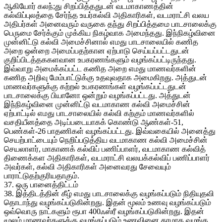
ஆகியோர் கலந்;து சிறப்பித்ததுடன் வடமாகாணத்தின்
கல்விப்புலத்தை சேர்ந்த உயர்கல்வி அதிகாரிகள், வடமராட்சி வலய
அதிபர்கள் அனைவரும் வருகை தந்து சிறப்பித்தமை பாடசாலைக்கு
பெருமை சேர்க்கும் முக்கிய நிகழ்வாக அமைந்தது. இந்நிகழ்வினை
முன்னிட்டு கல்வி அமைச்சினால் எமது பாடசாலையில் கணித
அறை ஒன்றை அமைப்பதற்கான ஏற்பாடு செய்யப்பட்டதுடன்
குறிப்பிடத்தககளவான உபகரணங்களும் வழங்கப்பட்டிருந்தது.
இவ்வாறு அமைக்கப்பட்ட கணித அறை எமது மாணவர்களின்
கணித அறிவு மேம்பாட்டுக்கு உதவுவதாக அமைகிறது. அத்துடன்
மாணவர்களுக்கு கற்றல் உபகரணங்கள் வழங்கப்பட்டதுடன்
பாடசாலைக்கு பியானோ ஒன்றும் வழங்கப்பட்டது. அத்துடன்
இந்நிகழ்வினை முன்னிட்டு வடமாகாண கல்வி அமைச்சின்
ஏற்பாட்டில் எமது பாடசாலையில் கல்வி கற்கும் மாணவர்களில்
வசதியீனத்தை அடிப்படையாகக் கொண்டு ஆண்கள்-51,
பெண்கள்-26 பாதணிகள் வழங்கப்பட்டது. இவ்வகையில் அனைத்து
செயற்பாட்டையும் நெறிப்படுத்திய வடமாகாண கல்வி அமைச்சின்
செயலாளர், மாகாணக் கல்விப் பணிப்பாளர், வடமாகாண கல்வித்
திணைக்கள அதிகாரிகள், வடமராட்சி வலயக்கல்விப் பணிப்பாளர்
அவர்கள், கல்வி அதிகாரிகள் அனைவரது சேவையும்
பாராட்டுதற்குரியதாகும்.
37. ஒரு பானைத்திட்டம்
38. இத்திடத்தின் கீழ் எமது பாடசாலைக்கு வழங்கப்படும் நிதியுதவி
தொடாந்து வழங்கப்படுகின்றது. இதன் மூலம் உணவு வழங்கப்படும்
ஒவ்வொரு நாட்களும் ரூபா 400ஃஸ்ரீ வழங்கப்படுகின்றது. இதன்
மூலம் மாணவர்களுக்கு வழங்கப்படும் உணவினை தரமாக வழங்க