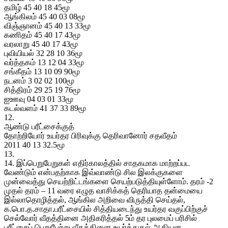
தமிழ் 45 40 18 45மூ
ஆங்கிலம் 45 40 03 08மூ
விஞ்ஞானம் 45 40 13 33மூ
கணிதம் 45 40 17 43மூ
வரலாறு 45 40 17 43மூ
புவியியல் 32 28 10 36மூ
வர்த்தகம் 13 12 04 33மூ
சங்கீதம் 13 10 09 90மூ
நடனம் 3 02 02 100மூ
சித்திரம் 29 25 19 76மூ
ஐஊவு 04 03 01 33மூ
கடல்வளம் 41 37 33 89மூ
12.
ஆண்டு பரீட்சைக்குத்
தோற்றியோர் உயர்தர பிரிவுக்கு தெரிவானோர் சதவீதம்
2011 40 13 32.5மூ
13.
14. இப்பெறுபேறுகள் எதிர்காலத்தில் சாதகமாக மாற்றப்பட
வேண்டும் என்பதற்காக இவ்வாண்டு சில இலக்குகளை
முன்வைத்து செயற்றிட்டங்களை செயற்படுத்தியுள்ளோம். தரம் -2
முதல் தரம் – 11 வரை எழுத வாசிக்கத் தெரியாத தன்மையை
இல்லாதொழித்தல், ஆங்கில அறிவை விருத்தி செய்தல்,
க.பொ.த.சாதா.பரீட்சையில் சித்தியடைந்து உயர்தர வகுப்பிற்குச்
செல்வோர் வீதத்தினை அதிகரித்தல் 5ம் தர புலமைப் பரிசில்
பரீட்சைப் பெறுபேற்று வீதத்தினை உயர்த்துதல் ஆகியன