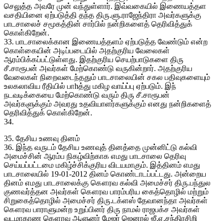
செலுத்த அவரே முன் வந்துள்ளார். இவ்வகையில் இணையத்தள
வசதியினை ஏற்படுத்தி தந்த திரு.ளு.ராஜேந்திரா அவர்களுக்கு
பாடசாலைச் சமூகத்தின் சார்பில் நன்றிகளைத் தெரிவித்துக்
கொள்கிறேன்.
33. பாடசாலைக்கான இணையத்தளம் ஏற்படுத்த வேண்டும் என்ற
கொள்கையின் அடிப்படையில் அதற்குரிய வேலைகள்
ஆரம்பிக்கப்பட்டுள்ளது. இதற்குரிய செயற்பாடுகளை திரு
சீ.சாரூபன் அவர்கள் மேற்கொண்டு வருகின்றார். அதற்குரிய
வேலைகள் நிறைவடைந்ததும் பாடசாலையின் சகல பதிவுகளையும்
உலகலாவிய ரீதியில் பாhத்து மகிழ வாய்ப்பு ஏற்படும். இந்
நடவடிக்கையை மேற்கொண்டு வரும் திரு சீ.சாரூபன்
அவர்களுக்கும் அவரது உதவியாளர்களுக்கும் எனது நன்றிகளைத்
தெரிவித்துக் கொள்கிறேன்.
34.
35. தேசிய உணவு தினம்
36. இந்த வருடம் தேசிய உணவுத் தினத்தை முன்னிட்டு கல்வி
அமைச்சின் ஆரம்ப நிகழ்விற்காக எமது பாடசாலை தெரிவு
செய்யப்பட்டமை மகிழ்ச்சிக்குரிய விடயமாகும். இத்தினம் எமது
பாடசாலையில் 19-01-2012 தினம் கொண்டாடப்பட்டது. அன்றைய
தினம் எமது பாடசாலைக்கு கௌரவ கல்வி அமைச்சர் திரு.பந்துல
குணவர்த்தன அவர்கள் கௌரவ பாரம்பரிய கைத்தொழில் மற்றும்
சிறுகைத்தொழில் அமைச்சர் திரு.டக்ளஸ் தேவானந்தா அவர்கள்
கௌரவ பாராளுமன்ற உறுப்பினர் திரு நாமல் ராஜபக்ச அவர்கள்
வடமாகாண கௌரவ ஆளுனர் மேஜர் ஜெனரல் ஜீ.ஏ.சந்திரசிறி