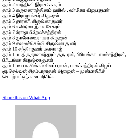
தரம் 2 சாந்தினி இராசசேகரம்
தரம் 3 கருணைரத்தினம் ஹரிஸ் , ஷர்மிகா விஜயகுமார்
தரம் 4 இராஜசங்கர் விதுஷன்
தரம் 5 தாரணி கிருஷ்ணகுமார்
தரம் 6 கவிநிலா இராசசேகரம்
தரம் 7 ரோஜா பிறேமச்சந்திரன்
தரம் 8 ஞானேஸ்வரராசா கிருஷன்
தரம் 9 கலைச்செல்வி கிருஷ்ணகுமார்
தரம் 10 சந்திரகுமார் பவனராஜ்
தரம் 11யு திருஞானசுந்தரம் குருபரன், பிரியங்கா பாலச்சந்திரன்,
பிரியங்கா கிருஷ்ணகுமார்
தரம் 11டீ பாலசிங்கம் சிலம்பரசன், பாலச்சந்திரன் விஜய்
ளு செல்வன் சிதம்பரநாதன் அனுஜன் – முன்மாதிரிச்
செயற்பாட்டிற்கான பரிசில்.
Share this on WhatsApp