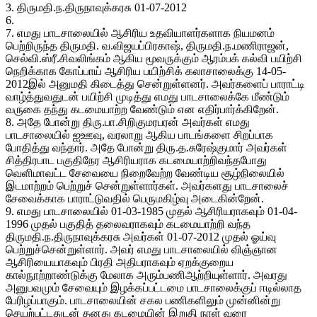
3. திருமதி.ந.திருநாவுக்கரசு 01-07-2012
6.
7. எமது பாடசாலையில் ஆசிரிய உதவியாளர்களாக நியமனம்
பெற்றிருந்த திருமதி. வ.விஜயப்பிரகாஷ், திருமதி.ந.மணிராஜன்,
செல்வி.ஸ்ரீ.சிவலிங்கம் ஆகிய மூவருக்கும் ஆரம்பக் கல்வி பயிற்சி
நெறிக்காக கோப்பாய் ஆசிரிய பயிற்சிக் கலாசாலைக்கு 14-05-
2012இல் அனுமதி கிடைத்து சென்றுள்ளனர். அவர்களைப் பாராட்டி
வாழ்த்துவதுடன் பயிற்சி முடித்து எமது பாடசாலைக்கே மீண்டும்
வருகை தந்து கடமையாற்ற வேண்டும் என எதிர்பார்க்கிறேன்.
8. அதே போன்று திரு.பா.சிறிகுமரபரன் அவர்கள் எமது
பாடசாலையில் ஐஊவு, வரலாறு ஆகிய பாடங்களை சிறப்பாக
போதித்து வந்தார். அதே போன்று திரு.த.சுரேஷ்குமார் அவர்கள்
சித்திரபாட பகுதிநேர ஆசிரியராக கடமையாற்றிவந்தபோது
வெளிமாவட்ட சேவையை நிறைவேற்ற வேண்டிய சூழ்நிலையில்
இடமாற்றம் பெற்றுச் சென்றுள்ளார்கள். அவர்களது பாடசாலைச்
சேவைக்காக பாராட்டுவதில் பெருமகிழ்வு அடைகின்றேன்.
9. எமது பாடசாலையில் 01-03-1985 முதல் ஆசிரியராகவும் 01-04-
1996 முதல் பகுதித் தலைவராகவும் கடமையாற்றி வந்த
திருமதி.ந.திருநாவுக்கரசு அவர்கள் 01-07-2012 முதல் ஓய்வு
பெற்றுச்சென்றுள்ளார். அவர் எமது பாடசாலையில் விஞ்ஞான
ஆசிரியையாகவும் பிரதி அதிபராகவும் ஏறக்குறைய
கால்நூற்றாண்டுக்கு மேலாக அரும்பணிஆற்றியுள்ளார். அவரது
அனுபவமும் சேவையும் இழக்கப்பட்டமை பாடசாலைக்குப் ஈடில்லாத
பேரிழப்பாகும். பாடசாலையின் சகல பணிகளிலும் முன்னின்று
செயற்பட்டதுடன் தனது கடமையின் இறுதி நாள் வரை