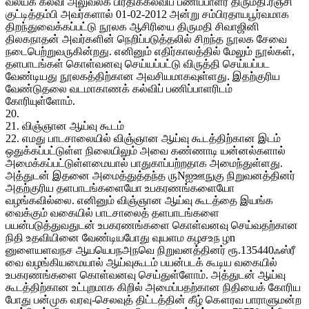
வலயக் கல்வி அலுவலக பிரதிக்கல்விப் பணிப்பாளர் திருமதி.ரஞ்சி
குட்டித்தம்பி அவர்களால் 01-02-2012 அன்று சம்பிரதாயபூர்வமாக
திறந்துவைக்கப்பட்டு நூலக ஆசிரியை திருமதி சிவாஜினி
திலகநாதன் அவர்களின் நெறிப்படுத்தலில் சிறந்த நூலக சேவை
நடைபெற்றுவருகின்றது. எனினும் எதிர்காலத்தில் மேலும் நூல்கள்,
தளபாடங்கள் கொள்வனவு செய்யப்பட்டு விருத்தி செய்யப்பட
வேண்டியது நூலகத்திற்கான அவசியமாகவுள்ளது. இதற்குரிய
வேண்டுதலை வடமாகாணக் கல்விப் பணிப்பாளரிடம்
கோரியுள்ளோம்.
20.
21. விஞ்ஞான ஆய்வு கூடம்
22. எமது பாடசாலையில் விஞ்ஞான ஆய்வு கூடத்திற்கான இடம்
ஒதுக்கப்பட்டுள்ள நிலையிலும் அவை கண்ணாடி யன்னல்களால்
அமைக்கப்பட்டுள்ளமையால் பாதுகாப்பற்றதாக அமைந்துள்ளது.
அத்துடன் இதனை அமைத்துத்தந்த ருNஐஊநுகு நிறுவனத்தினர்
அதற்குரிய தளபாடங்களையோ உபகரணங்களையோ
வழங்கவில்லை. எனினும் விஞ்ஞான ஆய்வு கூடத்தை இயங்க
வைக்கும் வகையில் பாடசாலைத் தளபாடங்களை
பயன்படுத்துவதுடன் உபகரணங்களை கொள்வனவு செய்வதற்கான
நிதி உதவியினை வேண்டியபோது வுயளம கழசஉந ழn
னுளையளவநச ஆயயெபநஅநவெ நிறுவனத்தினர் ரூ.135440ஃஸ்ரீ
வை வழங்கியமையால் ஆய்வுகூடம் பயன்படக் கூடிய வகையில்
உபகரணங்களை கொள்வனவு செய்துள்ளோம். அத்துடன் ஆய்வு
கூடத்திற்கான உட்புறமாக கிறில் அமைப்பதற்கான நிதியைக் கோரிய
போது பன்முக வரவு-செலவுத் திட்டத்தின் கீழ் கௌரவ பாராளுமன்ற