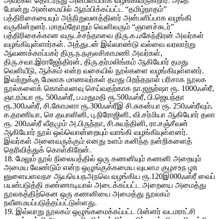
அவர்கள் தொடர்ந்து அன்பளிப்பாக வழங்கிவருகிறார். அதே
போன்று அண்மையில் ஆரம்பிக்கப்பட்ட “தமிழ்நாதம்”
பத்திரிகையையும் அந்நிறுவனத்தினர் அன்பளிப்பாக வழங்கி
வருகின்றனர். மாதம்தோறும் வெளிவரும் “ஞானச்சுடர்”
பத்திரிகைக்கான வருடச்சந்தாவை திரு.க.மகேந்திரன் அவர்கள்
வழங்கியுள்ளார்கள். அத்துடன் இவ்வாண்டு வல்வை வரலாற்று
ஆவணக்காப்பகர் திரு.ந.நகுலசிகாமணி அவர்கள்,
திரு.சவா.இராஜேந்திரன், திரு.தர்மலிங்கம் ஆகியோர் தமது
வெளியீடு, ஆக்கம் என்ற வகையில் நூல்களை வழங்கியுள்ளனர்.
இவற்றுக்கு மேலாக மாணவர்கள் தமது பிறந்தநாள் பரிசாக நூலக
நூல்களைக் கொள்வனவு செய்வதற்காக நா.ஜதுர்ஷா ரூ. 1000ஃஸ்ரீ,
ஞா.ரம்யா ரூ. 500ஃஸ்ரீ, ப.மதுமதி ரூ.500ஃஸ்ரீ, பி.ஜெயந்தா
ரூ.300ஃஸ்ரீ, சி.கோமளா ரூ.300ஃஸ்ரீஇ சி.சுகன்யா ரூ. 250ஃஸ்ரீவும்,
க.தரணியா, செ.தயாளினி, பு.நிரோஜினி, வி.சர்மியா ஆகியோர் தலா
ரூ. 200ஃஸ்ரீ வீதமும் அ.பிருந்தா, சி.சுயந்தினி, ரா.சஞ்சீவன்
ஆகியோர் நூல் ஒவ்வொன்றையும் வாங்கி வழங்கியுள்ளனர்.
இவர்கள் அனைவருக்கும் எனது உளம் கனிந்த நன்றிகளைத்
தெரிவித்துக் கொள்கிறேன்.
18. மேலும் நூல் நிலையத்தில் ஒரு கணனியும் கணனி அறையும்
அமைய வேண்டும் என்ற ஒழுங்குக்கமைய வுயளம குழசஉந ழn
னுளையளவநச ஆயயெபநஅநவெ வழங்கிய ரூ.120இ000ஃஸ்ரீ வைப்
பயன்படுத்தி கண்ணாடியால் அடைக்கப்பட்ட அறையை அமைத்து
நூலகத்திற்கென ஒரு கணனியை அமைத்து நூலகம்
நவீனமயப்படுத்தப்பட்டுள்ளது.
19. இவ்வாறு நூலகம் ஒழுங்கமைக்கப்பட்ட பின்னர் வடமராட்சி