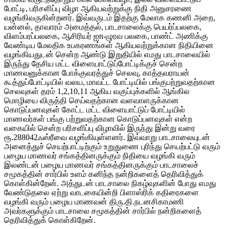
போட்டி, பரிசளிப்பு விழா ஆகியவற்றுக்கு நிதி அனுசரணை
வழங்கிவருகின்றனர். இவ்வருடம் இதற்கு மேலாக கணனி அறை,
யன்னல், தாவாரம் அமைத்தல், பாடசாலைக்கு பெயர்ப்பலகை,
விளம்பரப்பலகை, ஆசிரியர் ஐn-ழுரவ பலகை, பாண்ட் அணிக்கு
வேண்டிய மேலதிக உபகரணங்கள் ஆகியவற்றுக்கான நிதியினை
வழங்கியதுடன் சென்ற ஆண்டு இறுதியில் எமது பாடசாலையில்
இருந்து தேசிய மட்ட விளையாட்டுப்போட்டிக்குச் சென்ற
மாணவனுக்கான போக்குவரத்துச் செலவு, காத்தவராயன்
கூத்துப்போட்டியில் வலய, மாவட்ட போட்டியில் பங்குபற்றுவதற்கான
செலவுகள் தரம் 1,2,10,11 ஆகிய வகுப்புக்களில் ஆங்கில
மொழியை விருத்தி செய்வதற்கான வளவாளருக்கான
கொடுப்பனவுகள் கோட்ட மட்ட விளையாட்டுப் போட்டியில்
மாணவர்கள் பங்கு பற்றுவதற்கான கொடுப்பனவுகள் என்ற
வகையில் சென்ற பரிசளிப்பு விழாவில் இருந்து இன்று வரை
ரூ.288042ஃஸ்ரீவை வழங்கியுள்ளனர். இவ்வாறு பாடசாலையுடன்
அனைத்துச் செயற்பாட்டிற்கும் உறுதுணை புரிந்து செயற்பட்டு வரும்
பழைய மாணவர் சங்கத்தினருக்கும் நிதியை வழங்கி வரும்
இலண்டன் பழைய மாணவர் சங்கத்தினருக்கும் பாடசாலைச்
சமூகத்தின் சார்பில் உளம் கனிந்த நன்றிகளைத் தெரிவித்துக்
கொள்கின்றேன். அத்துடன் பாடசாலை நிகழ்வுகளின் போது எமது
வேண்டுதலை ஏற்று வாடகையின்றி பிளாஸ்ரிக் கதிரைகளை
வழங்கி வரும் பழைய மாணவன் திரு.தி.நடனசிகாமணி
அவர்களுக்கும் பாடசாலை சமூகத்தின் சார்பில் நன்றிகளைத்
தெரிவித்துக் கொள்கிறேன்.