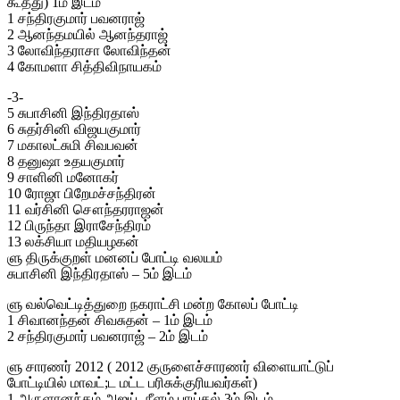
கூத்து) 1ம் இடம்
1 சந்திரகுமார் பவனராஜ்
2 ஆனந்தமயில் ஆனந்தராஜ்
3 லோவிந்தராசா லோவிந்தன்
4 கோமளா சித்திவிநாயகம்
-3-
5 சுபாசினி இந்திரதாஸ்
6 சுதர்சினி விஜயகுமார்
7 மகாலட்சுமி சிவபவன்
8 தனுஷா உதயகுமார்
9 சாளினி மனோகர்
10 ரோஜா பிறேமச்சந்திரன்
11 வர்சினி சௌந்தரராஜன்
12 பிருந்தா இராசேந்திரம்
13 லக்சியா மதியழகன்
ளு திருக்குறள் மனனப் போட்டி வலயம்
சுபாசினி இந்திரதாஸ் – 5ம் இடம்
ளு வல்வெட்டித்துறை நகராட்சி மன்ற கோலப் போட்டி
1 சிவானந்தன் சிவசுதன் – 1ம் இடம்
2 சந்திரகுமார் பவனராஜ் – 2ம் இடம்
ளு சாரணர் 2012 ( 2012 குருளைச்சாரணர் விளையாட்டுப்
போட்டியில் மாவட்;ட மட்ட பரிசுக்குரியவர்கள்)
1 அருளானந்தம் அஜய் -நீளம் பாய்தல் 3ம் இடம்