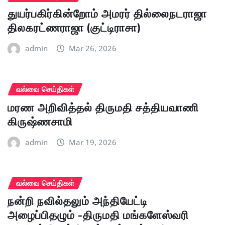
துயர்பகிர்கின்றோம் அமரர் தில்லைநடராஜா
திலகரட்ணராஜா (குட்டிராசா)
admin
Mar 26, 2026
வல்வை செய்திகள்
மரண அறிவித்தல் திருமதி சத்தியவாணி
கிருஷ்ணசாமி
admin
Mar 19, 2026
வல்வை செய்திகள்
நன்றி நவில்தலும் அந்தியேட்டி
அழைப்பிதழும் -திருமதி மங்களேஸ்வரி