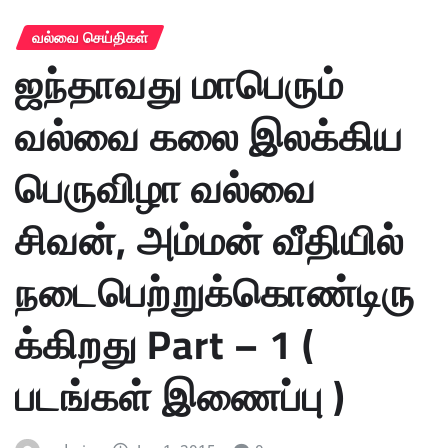
வல்வை செய்திகள்
ஜந்தாவது மாபெரும்
வல்வை கலை இலக்கிய
பெருவிழா வல்வை
சிவன், அம்மன் வீதியில்
நடைபெற்றுக்கொண்டிரு
க்கிறது Part – 1 (
படங்கள் இணைப்பு )