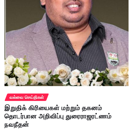
வல்வை செய்திகள்
இறுதிக் கிரியைகள் மற்றும் தகனம்
தொடர்பான அறிவிப்பு துரைராஜரட்ணம்
நவநீதன்