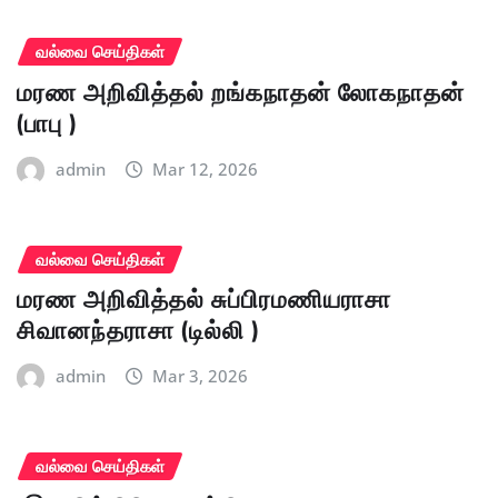
வல்வை செய்திகள்
மரண அறிவித்தல் றங்கநாதன் லோகநாதன்
(பாபு )
admin
Mar 12, 2026
வல்வை செய்திகள்
மரண அறிவித்தல் சுப்பிரமணியராசா
சிவானந்தராசா (டில்லி )
admin
Mar 3, 2026
வல்வை செய்திகள்