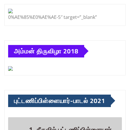
0%AE%85%E0%AE%AE-5″ target=”_blank”
அம்மன் திருவிழா 2018
புட்டணிப்பிள்ளையார்-பாடல் 2021
1. தீருவில் புட்டணிப்பிள்ளையார்