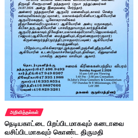
அறிவித்தல்கள்
நெடியகாட்டை பிறப்பிடமாகவும் கனடாவை
வசிப்பிடமாகவும் கொண்ட திருமதி