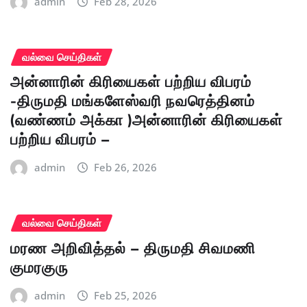
admin
Feb 28, 2026
வல்வை செய்திகள்
அன்னாரின் கிரியைகள் பற்றிய விபரம்
-திருமதி மங்களேஸ்வரி நவரெத்தினம்
(வண்ணம் அக்கா )அன்னாரின் கிரியைகள்
பற்றிய விபரம் –
admin
Feb 26, 2026
வல்வை செய்திகள்
மரண அறிவித்தல் – திருமதி சிவமணி
குமரகுரு
admin
Feb 25, 2026