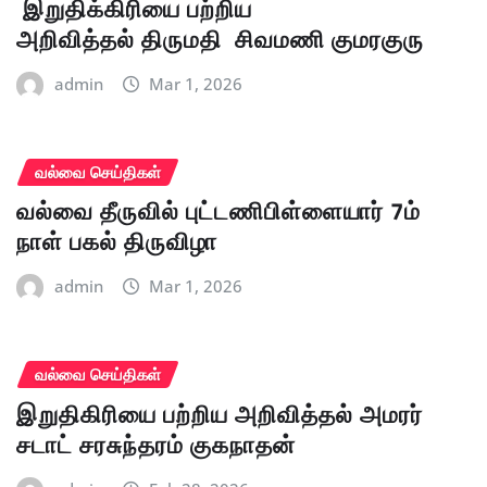
இறுதிக்கிரியை பற்றிய
அறிவித்தல் திருமதி சிவமணி குமரகுரு
admin
Mar 1, 2026
வல்வை செய்திகள்
வல்வை தீருவில் புட்டணிபிள்ளையார் 7ம்
நாள் பகல் திருவிழா
admin
Mar 1, 2026
வல்வை செய்திகள்
இறுதிகிரியை பற்றிய அறிவித்தல் அமரர்
சடாட் சரசுந்தரம் குகநாதன்