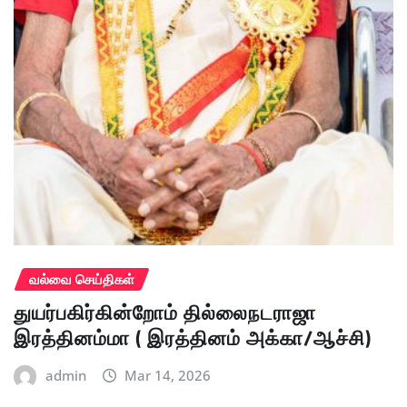
வல்வை செய்திகள்
துயர்பகிர்கின்றோம் தில்லைநடராஜா
இரத்தினம்மா ( இரத்தினம் அக்கா/ஆச்சி)
admin
Mar 14, 2026