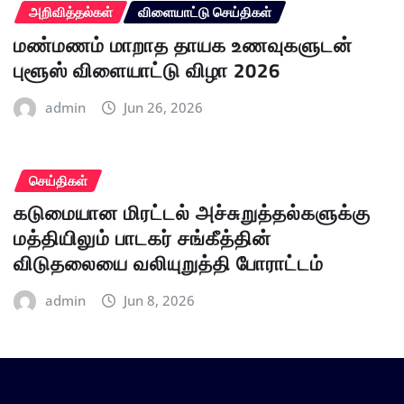
அறிவித்தல்கள்
விளையாட்டு செய்திகள்
மண்மணம் மாறாத தாயக உணவுகளுடன்
புளூஸ் விளையாட்டு விழா 2026
admin
Jun 26, 2026
செய்திகள்
கடுமையான மிரட்டல் அச்சுறுத்தல்களுக்கு
மத்தியிலும் பாடகர் சங்கீத்தின்
விடுதலையை வலியுறுத்தி போராட்டம்
admin
Jun 8, 2026