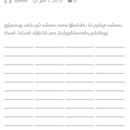
admin
Jan 1, 2015
0
ஜந்தாவது மாபெரும் வல்வை கலை இலக்கிய பெருவிழா வல்வை
சிவன் அம்மன் வீதியில் நடைபெற்றுக்கொண்டிருக்கிறது.