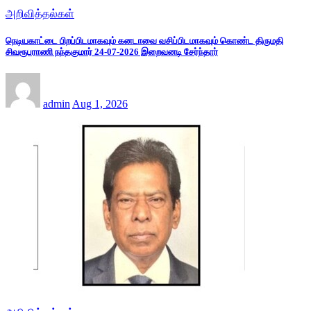
அறிவித்தல்கள்
நெடியகாட்டை பிறப்பிடமாகவும் கனடாவை வசிப்பிடமாகவும் கொண்ட திருமதி
சிவரூபராணி நந்தகுமார் 24-07-2026 இறைவனடி சேர்ந்தார்
admin
Aug 1, 2026