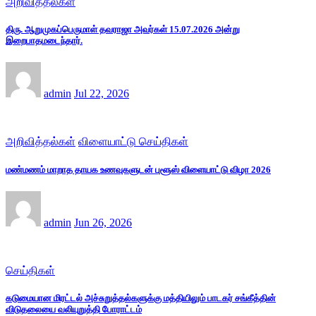
அறிவித்தல்கள்
திரு. ஆறுமுகப்பெருமாள் தவராஜா அவர்கள் 15.07.2026 அன்று
இறைபாதமடைந்தார்.
admin
Jul 22, 2026
அறிவித்தல்கள்
விளையாட்டு செய்திகள்
மண்மணம் மாறாத தாயக உணவுகளுடன் புளூஸ் விளையாட்டு விழா 2026
admin
Jun 26, 2026
செய்திகள்
கடுமையான மிரட்டல் அச்சுறுத்தல்களுக்கு மத்தியிலும் பாடகர் சங்கீத்தின்
விடுதலையை வலியுறுத்தி போராட்டம்