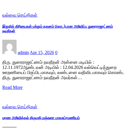
வல்வை செய்திகள்
இறுதிக் கிரியைகள் மற்றும் தகனம் தொடர்பான அறிவிப்பு துரைராஜரட்ணம்
நவநீதன்
admin
Apr 15, 2026
0
திரு. துரைராஜரட்ணம் நவநீதன் அன்னை மடியில் :
12.11.1972ஆண்டவன் அடியில் : 12.04.2026 வல்வெட்டித்துறை
ஊறணியைப் பிறப்பிடமாகவும், லண்டனை வதிவிடமாகவும் கொண்ட
திரு. துரைராஜரட்ணம் நவநீதன் அவர்கள்…
Read More
வல்வை செய்திகள்
மரண அறிவித்தல் திருமதி மஞ்சுளா பாலசுப்ரமணியம்