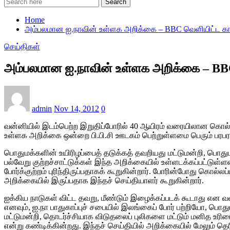
Search
Home
அம்பலமான ஐ.நாவின் உள்ளக அறிக்கை – BBC வெளியிட்ட 
செய்திகள்
அம்பலமான ஐ.நாவின் உள்ளக அறிக்கை – B
admin
Nov 14, 2012
0
வன்னியில் இடம்பெற்ற இறுதிப்போரில் 40 ஆயிரம் வரையிலான கொல்லப்
உள்ளக அறிக்கை ஒன்றை பி.பி.சி ஊடகம் பெற்றுள்ளமை பெரும் பரபரப்
பொதுமக்களின் உயிரிழப்பைத் தடுக்கத் தவறியது மட்டுமன்றி, 
பல்வேறு குற்றச்சாட்டுக்கள் இந்த அறிக்கையில் உள்ளடக்கப்பட்டுள்ளன.
போர்க்குற்றம் புரிந்திருப்பதாகக் கூறுகின்றார். போரின்போது கொ
அறிக்கையில் இருப்பதாக இந்தச் செய்தியாளர் கூறுகின்றார்.
ஐக்கிய நாடுகள் விட்ட தவறு, மீண்டும் இழைக்கப்படக் கூடாது என 
எனவும், ஐ.நா பாதுகாப்புச் சபையில் இலங்கைப் போர் பற்றியோ, பொத
மட்டுமன்றி, தொடர்ச்சியாக விடுதலைப் புலிகளை மட்டும் மனித உரிமை 
என்று கண்டிக்கின்றது. இந்தச் செய்தியில் அறிக்கையில் மேலும் தெரிவ