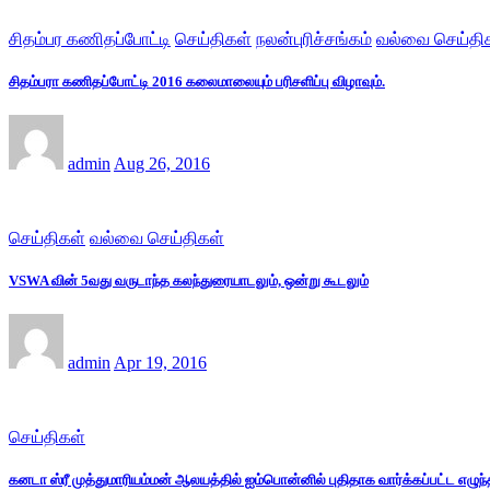
சிதம்பர கணிதப்போட்டி
செய்திகள்
நலன்புரிச்சங்கம்
வல்வை செய்தி
சிதம்பரா கணிதப்போட்டி 2016 கலைமாலையும் பரிசளிப்பு விழாவும்.
admin
Aug 26, 2016
செய்திகள்
வல்வை செய்திகள்
VSWA வின் 5வது வருடாந்த கலந்துரையாடலும், ஒன்று கூடலும்
admin
Apr 19, 2016
செய்திகள்
கனடா ஸ்ரீ முத்துமாரியம்மன் ஆலயத்தில் ஐம்பொன்னில் புதிதாக வார்க்கப்பட்ட எழுந்