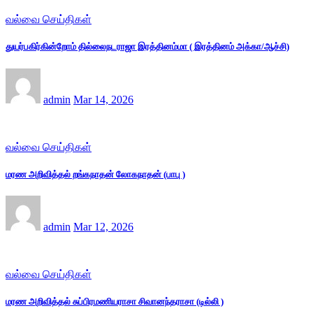
வல்வை செய்திகள்
துயர்பகிர்கின்றோம் தில்லைநடராஜா இரத்தினம்மா ( இரத்தினம் அக்கா/ஆச்சி)
admin
Mar 14, 2026
வல்வை செய்திகள்
மரண அறிவித்தல் றங்கநாதன் லோகநாதன் (பாபு )
admin
Mar 12, 2026
வல்வை செய்திகள்
மரண அறிவித்தல் சுப்பிரமணியராசா சிவானந்தராசா (டில்லி )