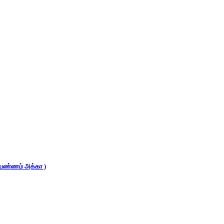
 (வண்ணம் அக்கா )