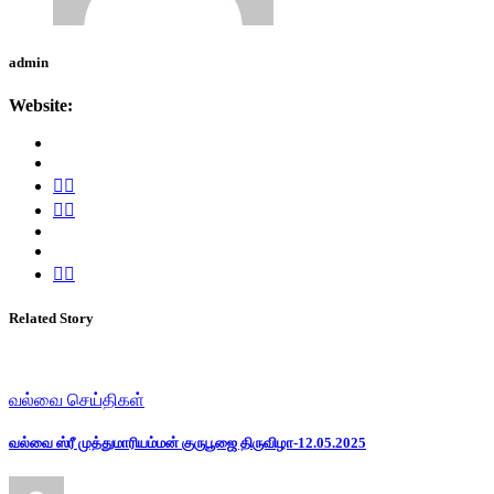
admin
Website:
Related Story
வல்வை செய்திகள்
வல்வை ஸ்ரீ முத்துமாரியம்மன் குருபூஜை திருவிழா-12.05.2025