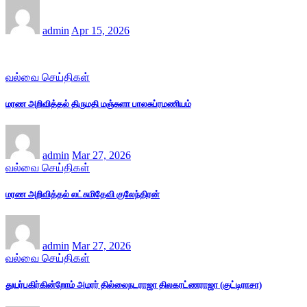
admin
Apr 15, 2026
வல்வை செய்திகள்
மரண அறிவித்தல் திருமதி மஞ்சுளா பாலசுப்ரமணியம்
admin
Mar 27, 2026
வல்வை செய்திகள்
மரண அறிவித்தல் லட்சுமிதேவி குலேந்திரன்
admin
Mar 27, 2026
வல்வை செய்திகள்
துயர்பகிர்கின்றோம் அமரர் தில்லைநடராஜா திலகரட்ணராஜா (குட்டிராசா)