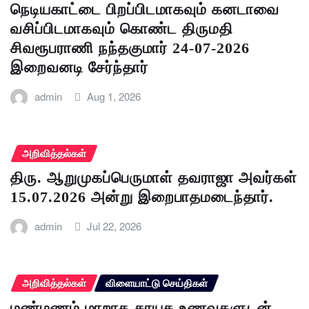
நெடியகாட்டை பிறப்பிடமாகவும் கனடாவை
வசிப்பிடமாகவும் கொண்ட திருமதி
சிவரூபராணி நந்தகுமார் 24-07-2026
இறைவனடி சேர்ந்தார்
admin
Aug 1, 2026
அறிவித்தல்கள்
திரு. ஆறுமுகப்பெருமாள் தவராஜா அவர்கள்
15.07.2026 அன்று இறைபாதமடைந்தார்.
admin
Jul 22, 2026
அறிவித்தல்கள்
விளையாட்டு செய்திகள்
மண்மணம் மாறாத தாயக உணவுகளுடன்