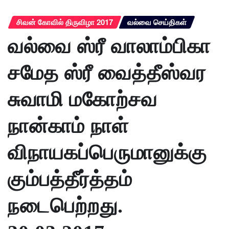
சிவன் கோவில் திருவிழா 2017
வல்வை செய்திகள்
வல்வை ஸ்ரீ வாலாம்பிகா
சமேத ஸ்ரீ வைத்தீஸ்வர
சுவாமி மகோற்சவ
நான்காம் நாள்
விநாயகப்பெருமானுக்கு
கும்பத்தீர்த்தம்
நடைபெற்றது.