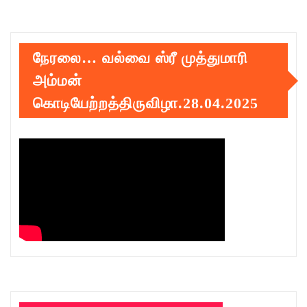
நேரலை… வல்வை ஸ்ரீ முத்துமாரி
அம்மன்
கொடியேற்றத்திருவிழா.28.04.2025