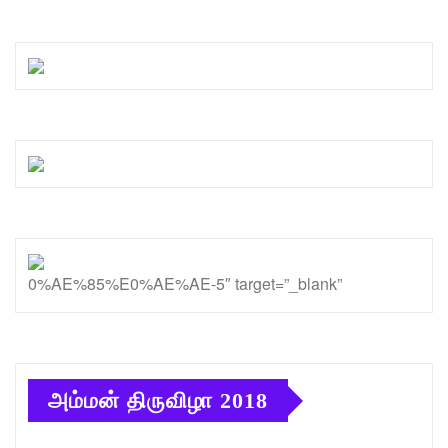
0%AE%85%E0%AE%AE-5″ target=”_blank”
அம்மன் திருவிழா 2018