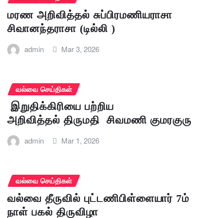
மரண அறிவித்தல் சுப்பிரமணியராசா
சிவானந்தராசா (டில்லி )
admin
Mar 3, 2026
வல்வை செய்திகள்
இறுதிக்கிரியை பற்றிய
அறிவித்தல் திருமதி சிவமணி குமரகுரு
admin
Mar 1, 2026
வல்வை செய்திகள்
வல்வை தீருவில் புட்டணிபிள்ளையார் 7ம்
நாள் பகல் திருவிழா