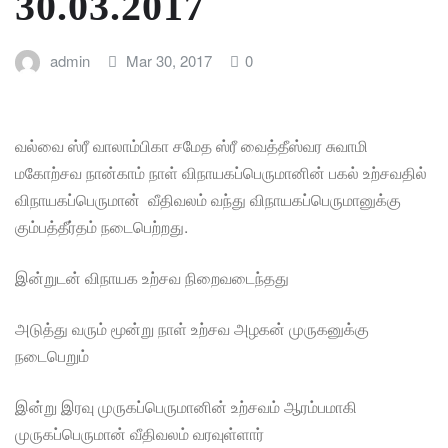
30.03.2017
admin
Mar 30, 2017
0
வல்வை ஸ்ரீ வாலாம்பிகா சமேத ஸ்ரீ வைத்தீஸ்வர சுவாமி
மகோற்சவ நான்காம் நாள் விநாயகப்பெருமானின் பகல் உற்சவதில்
விநாயகப்பெருமான் வீதிவலம் வந்து விநாயகப்பெருமானுக்கு
கும்பத்தீர்தம் நடைபெற்றது.
இன்றுடன் விநாயக உற்சவ நிறைவடைந்தது
அடுத்து வரும் மூன்று நாள் உற்சவ அழகன் முருகனுக்கு
நடைபெறும்
இன்று இரவு முருகப்பெருமானின் உற்சவம் ஆரம்பமாகி
முருகப்பெருமான் வீதிவலம் வரவுள்ளார்