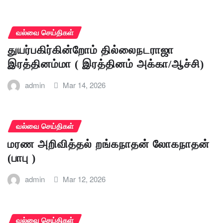
வல்வை செய்திகள்
துயர்பகிர்கின்றோம் தில்லைநடராஜா
இரத்தினம்மா ( இரத்தினம் அக்கா/ஆச்சி)
admin
Mar 14, 2026
வல்வை செய்திகள்
மரண அறிவித்தல் றங்கநாதன் லோகநாதன்
(பாபு )
admin
Mar 12, 2026
வல்வை செய்திகள்