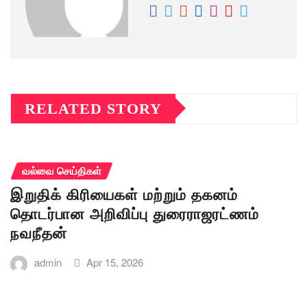
RELATED STORY
வல்வை செய்திகள்
இறுதிக் கிரியைகள் மற்றும் தகனம்
தொடர்பான அறிவிப்பு துரைராஜரட்ணம்
நவநீதன்
admin
Apr 15, 2026