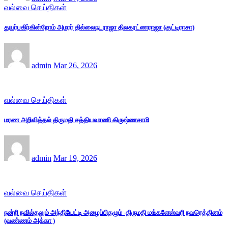
வல்வை செய்திகள்
துயர்பகிர்கின்றோம் அமரர் தில்லைநடராஜா திலகரட்ணராஜா (குட்டிராசா)
admin
Mar 26, 2026
வல்வை செய்திகள்
மரண அறிவித்தல் திருமதி சத்தியவாணி கிருஷ்ணசாமி
admin
Mar 19, 2026
வல்வை செய்திகள்
நன்றி நவில்தலும் அந்தியேட்டி அழைப்பிதழும் -திருமதி மங்களேஸ்வரி நவரெத்தினம்
(வண்ணம் அக்கா )