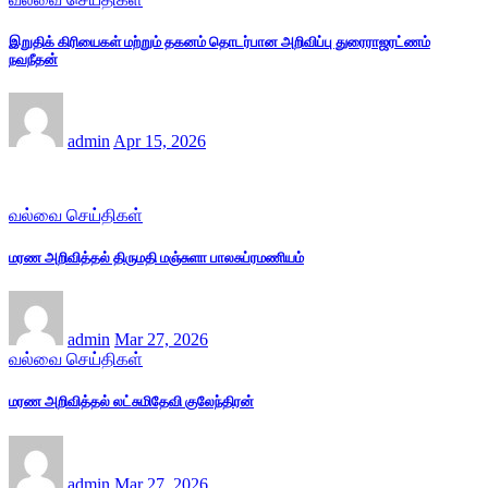
இறுதிக் கிரியைகள் மற்றும் தகனம் தொடர்பான அறிவிப்பு துரைராஜரட்ணம்
நவநீதன்
admin
Apr 15, 2026
வல்வை செய்திகள்
மரண அறிவித்தல் திருமதி மஞ்சுளா பாலசுப்ரமணியம்
admin
Mar 27, 2026
வல்வை செய்திகள்
மரண அறிவித்தல் லட்சுமிதேவி குலேந்திரன்
admin
Mar 27, 2026