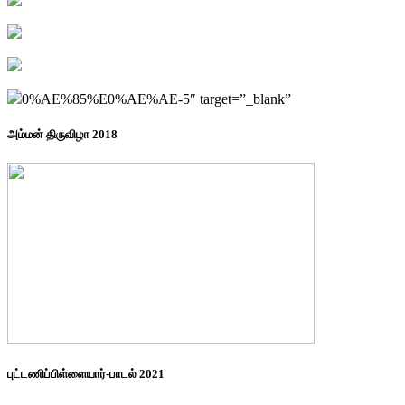
0%AE%85%E0%AE%AE-5″ target=”_blank”
அம்மன் திருவிழா 2018
புட்டணிப்பிள்ளையார்-பாடல் 2021