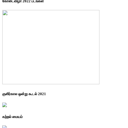
கோடைவிழா 2022 படங்கள்
குளிர்கால ஒன்று கூடல் 2021
கற்றல் மையம்