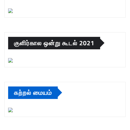
குளிர்கால ஒன்று கூடல் 2021
கற்றல் மையம்