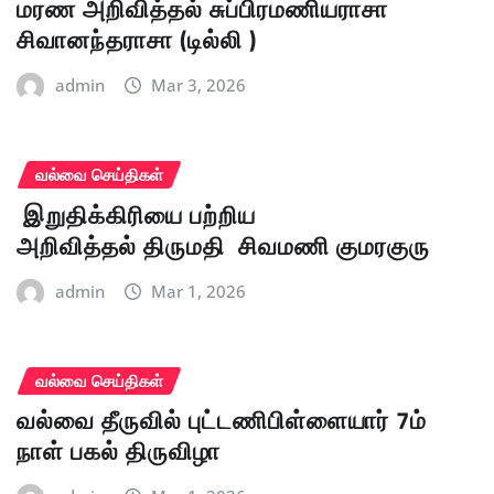
மரண அறிவித்தல் சுப்பிரமணியராசா
சிவானந்தராசா (டில்லி )
admin
Mar 3, 2026
வல்வை செய்திகள்
இறுதிக்கிரியை பற்றிய
அறிவித்தல் திருமதி சிவமணி குமரகுரு
admin
Mar 1, 2026
வல்வை செய்திகள்
வல்வை தீருவில் புட்டணிபிள்ளையார் 7ம்
நாள் பகல் திருவிழா