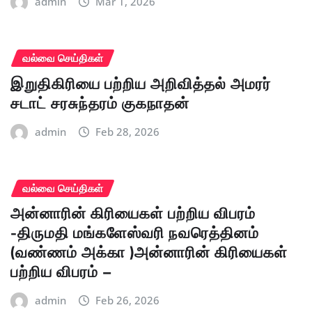
admin
Mar 1, 2026
வல்வை செய்திகள்
இறுதிகிரியை பற்றிய அறிவித்தல் அமரர்
சடாட் சரசுந்தரம் குகநாதன்
admin
Feb 28, 2026
வல்வை செய்திகள்
அன்னாரின் கிரியைகள் பற்றிய விபரம்
-திருமதி மங்களேஸ்வரி நவரெத்தினம்
(வண்ணம் அக்கா )அன்னாரின் கிரியைகள்
பற்றிய விபரம் –
admin
Feb 26, 2026