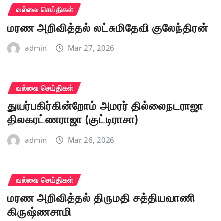
வல்வை செய்திகள்
மரண அறிவித்தல் லட்சுமிதேவி குலேந்திரன்
admin
Mar 27, 2026
வல்வை செய்திகள்
துயர்பகிர்கின்றோம் அமரர் தில்லைநடராஜா
திலகரட்ணராஜா (குட்டிராசா)
admin
Mar 26, 2026
வல்வை செய்திகள்
மரண அறிவித்தல் திருமதி சத்தியவாணி
கிருஷ்ணசாமி