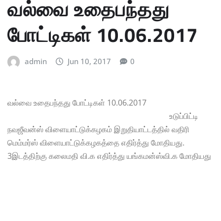
வல்வை உதைபந்தது
போட்டிகள் 10.06.2017
admin
Jun 10, 2017
0
வல்வை உதைபந்தது போட்டிகள் 10.06.2017
உடுப்பிட்டி
நவஜீவன்ஸ் விளையாட்டுக்கழகம் இறுதியாட்டத்தில் வதிரி
மெம்மர்ஸ் விளையாட்டுக்கழகத்தை எதிர்த்து மோதியது.
3இடத்திற்கு கலைமதி வி.க எதிர்த்து யங்கமன்ஸ்வி.க மோதியது