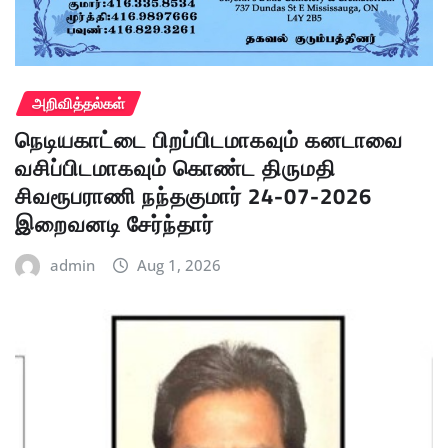
அறிவித்தல்கள்
நெடியகாட்டை பிறப்பிடமாகவும் கனடாவை
வசிப்பிடமாகவும் கொண்ட திருமதி
சிவரூபராணி நந்தகுமார் 24-07-2026
இறைவனடி சேர்ந்தார்
admin
Aug 1, 2026