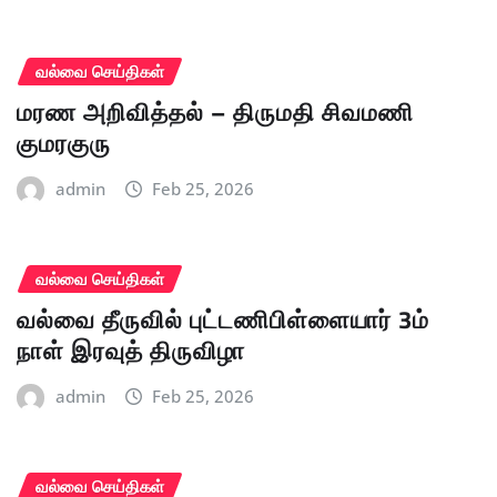
வல்வை செய்திகள்
மரண அறிவித்தல் – திருமதி சிவமணி
குமரகுரு
admin
Feb 25, 2026
வல்வை செய்திகள்
வல்வை தீருவில் புட்டணிபிள்ளையார் 3ம்
நாள் இரவுத் திருவிழா
admin
Feb 25, 2026
வல்வை செய்திகள்