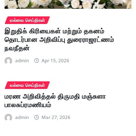
வல்வை செய்திகள்
இறுதிக் கிரியைகள் மற்றும் தகனம்
தொடர்பான அறிவிப்பு துரைராஜரட்ணம்
நவநீதன்
admin
Apr 15, 2026
வல்வை செய்திகள்
மரண அறிவித்தல் திருமதி மஞ்சுளா
பாலசுப்ரமணியம்
admin
Mar 27, 2026