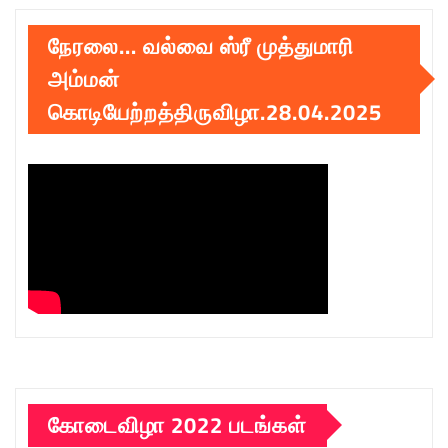
நேரலை… வல்வை ஸ்ரீ முத்துமாரி
அம்மன்
கொடியேற்றத்திருவிழா.28.04.2025
கோடைவிழா 2022 படங்கள்