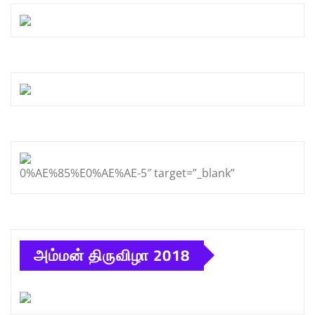
0%AE%85%E0%AE%AE-5″ target=”_blank”
அம்மன் திருவிழா 2018