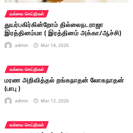
வல்வை செய்திகள்
துயர்பகிர்கின்றோம் தில்லைநடராஜா
இரத்தினம்மா ( இரத்தினம் அக்கா/ஆச்சி)
admin
Mar 14, 2026
வல்வை செய்திகள்
மரண அறிவித்தல் றங்கநாதன் லோகநாதன்
(பாபு )
admin
Mar 12, 2026
வல்வை செய்திகள்