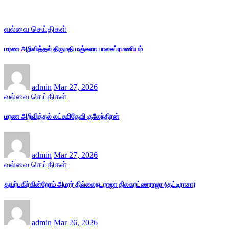
வல்வை செய்திகள்
மரண அறிவித்தல் திருமதி மஞ்சுளா பாலசுப்ரமணியம்
admin
Mar 27, 2026
வல்வை செய்திகள்
மரண அறிவித்தல் லட்சுமிதேவி குலேந்திரன்
admin
Mar 27, 2026
வல்வை செய்திகள்
துயர்பகிர்கின்றோம் அமரர் தில்லைநடராஜா திலகரட்ணராஜா (குட்டிராசா)
admin
Mar 26, 2026