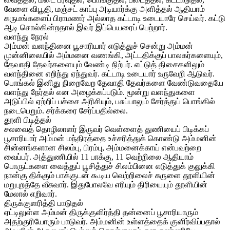
வேளை விபூதி, மஞ்சட் காப்பு அடியார்க்கு அளித்தல் ஆதியாம்
கருமங்களைப் பிராமணர் அல்லாத கட்டாடி உடையாரே செய்வர். கட்டு
ஆடி சொல்கின்றதால் இவர் இப்பெயரைப் பெற்றார்.
வளந்து நேரல்
அம்மன் வளந்தினை பூசாரியார் எடுத்துச் சென்று அம்மன்
முன்னிலையில் அம்மனை வணங்கி, அட்டதிக்குப் பாலகர்களையும்,
தேவாதி தேவர்களையும் வேண்டி நிற்பர். எட்டுத் திசைகளிலும்
வளந்தினை எறிந்து ஏந்துவர். கட்டாடி உடையார் உருவேறி ஆடுவர்.
பொங்கல் இனிது நிறைவேற தேவாதி தேவர்களை வேண்டுவதையே
வளந்து நேர்தல் என அழைக்கப்படும். மூன்று வளந்துகளை
அடுப்பில் ஏற்றிப் பச்சை அரிசியும், பசுப்பாலும் சேர்த்துப் பொங்கில்
நடைபெறும். சர்க்கரை சேர்ப்பதில்லை.
தூளி பிடித்தல்
சலவைத் தொழிலாளர் இருவர் வெள்ளைத் துணியைப் பிடிக்கப்
பூசாரியார் அம்மன் மந்திரத்தை உச்சரித்துக் கொண்டு அம்மனின்
சின்னங்களான சிலம்பு, பிரம்பு, அம்மனைக்காய் என்பவற்றை
வைப்பர். அத்துணியில் 11 பாக்கு, 11 வெற்றிலை ஆதியாம்
பொருட்களை வைத்துப் பூசித்துச் சிலம்பினை எடுத்துக் குலுக்கி
நான்கு திக்கும் பாக்குடன் கூடிய வெற்றிலைச் சுருளை தூளியின்
மறுபுறத்தே வீசுவார். இதுபோலவே எரியும் திரியையும் தூளியின்
மேலால் எறிவார்.
திருக்குளரித்தி பாடுதல்
ஏட்டிலுள்ள அம்மன் திருக்குளிர்த்தி தன்னைப் பூசாரியாரும்
அதற்குரியோரும் பாடுவர். அம்மனின் உள்ளத்தைக் குளிர்விப்பதால்