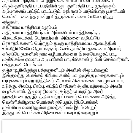
அவளின் அருளைப் பெற்றுக் கொள்ளலாம் என எண்ணியே
திருக்குளிர்த்தி பாடப்படுகின்றது. குளிர்த்தி பாடி முடிந்ததும்
அம்மானைப் பாட்டுப் பாடப்படும். அங்ஙனம் பாடும்போது பூசாரியார்
வெள்ளி புனைந்த மூன்று சித்தரக்காய்களை மேலே எறிந்து
ஏந்துவர்.
கதிர்காம யாத்திரை ஆரம்பம்
கதிர்காம யாத்திரிகர்கள் அம்மனிடம் யாத்திரைக்கு
விடைகிடைக்கப் பெற்றவர்கள். அம்மனை வழிபட்டுப்
பிரசாதங்களைப் பெற்றதும் தமது யாத்திரையை ஆலயத்தின்
உள்வீதியிலேயே தொடங்குவர். வேல் தாங்கிய தலைமை அடியார்
கந்தப்பெருமானின் நாம வழிபாடல்களை இசையொழுகப் பாடி
முன்செல்ல ஏனைய அடியார்கள் பாடிக்கொண்டு பின் செல்வார்கள்.
பக்தஞானி பொங்கல்
தஞ்சாவூரிலிருந்து பக்தஞானியும் அவரின் சிஷ;யர்களும்
இங்குவந்து பொங்கல் கிரியைகளில் பல ஒழுங்கு முறைகளையும்
மரபுகளையும் ஏற்படுத்தினர். அம்மன் சின்னங்களான முகவடாம்,
உடுக்கு, சிலம்பு, பிரம்பு, ஏட்டுப் பிரதிகள் ஆகியவற்றையும் அவரே
வழங்கினார். இவரை நினைவு கூர்தற் பொருட்டு அவர்
நற்கதியடைந்த இடத்தில் வற்றாப்பளைப் பொங்கலை அடுத்த
வெள்ளிக்கிழமை பொங்கல் நiபெறும். இப்பொங்கல்
முள்ளியவளையிலுள்ள நாவற்காட்டில் இடம் பெறும்.
இத்துடன் பொங்கல் கிரியைகள் யாவும் நிறைவுறும்.