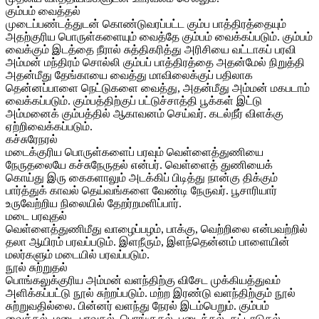
கும்பம் வைத்தல்
முடைப்பண்டத்துடன் கொண்டுவரப்பட்ட கும்ப பாத்திரத்தையும்
அதற்குரிய பொருள்களையும் வைத்தே கும்பம் வைக்கப்படும். கும்பம்
வைக்கும் இடத்தை நீரால் சுத்திகரித்து அரிசியை வட்டாகப் பரவி
அம்மன் மந்திரம் சொல்லி கும்பப் பாத்திரத்தை அதன்மேல் நிறுத்தி
அதன்மீது தேங்காயை வைத்து மாவிலைக்குப் பதிலாக
தென்னப்பாளை நெட்டுகளை வைத்து, அதன்மீது அம்மன் மகபடாம்
வைக்கப்படும். கும்பத்திற்குப் பட்டுச்சாத்தி பூக்கள் இட்டு
அம்மனைக் கும்பத்தில் ஆகாவனம் செய்வர். கடல்நீர் விளக்கு
ஏற்றிவைக்கப்படும்.
கச்சுரேநரல்
மடைக்குரிய பொருள்களைப் பரவும் வெள்ளைத்துணியை
நேருதலையே கச்சுநேருதல் என்பர். வெள்ளைத் துணியைக்
கொய்து இரு கைகளாலும் அடக்கிப் பிடித்து நான்கு திக்கும்
பார்த்துக் காவல் தெய்வங்களை வேண்டி நேருவர். பூசாரியார்
உருவேற்றிய நிலையில் தேறர்றமளிப்பார்.
மடை பரவுதல்
வெள்ளைத்துணிமீது வாழைப்பழம், பாக்கு, வெற்றிலை என்பவற்றில்
தலா ஆயிரம் பரவப்படும். இளநீரும், இளந்தென்னம் பாளையின்
மலர்களும் மடையில் பரவப்படும்.
நூல் சுற்றுதல்
பொங்கலுக்குரிய அம்மன் வளந்திற்கு விசேட முக்கியத்துவம்
அளிக்கப்பட்டு நூல் சுற்றப்படும். மற்ற இரண்டு வளந்திற்கும் நூல்
சுற்றுவதில்லை. பின்னர் வளந்து நேரல் இடம்பெறும். கும்பம்
வைத்தல், மடை பரவுதல், பொங்குதல், படைத்தல், கட்டாடுதல்,