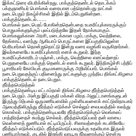
இக்கட்டுரை விபரிக்கின்றது. பாக்குத்தெண்டல் தொடக்கம்
பக்தஞானியர் பொங்கல் வரையான பத்தொன்பது நாட்கள்
நடைபெறும் நிகழ்ச்சிகள் இதில் இடம்பெறுகின்றன.
பாக்குத்தெண்டல்……
பொங்கல் நடைபெறப் போகின்றதென்பதை உபகரிப்புக்காரருக்கும்
பொதுமக்களுக்கும் புலப்படுத்தலே இதன் நோக்கமாகும்.
பொங்கலுக்கான அரசி, மடைக்கான பழம், பாக்கு, வெற்றிலை,
தேங்காய், வளந்து ஆகியாம் பொருட்களை இப்பகுதியிலுள்ள
பெரியார்கள் தொன்றுதொட்டு இன்று வரை வழங்கி வருகிறார்கள்.
இவர்களையே உபகரிப்புக்காரர் எனக் கூறுவர். இந்த
உபகரிப்புக்காரரிடம் மஞ்சள், பாக்கு, வெற்றிலை எனப்வற்றைப்
பெறுதலையே பாக்குத் தெண்டல் எனக் கூறுவர். இந்நிகழ்ச்சி பற்றிப்
பூசாரியார் கோபியக் குடிமகனாருக்கு அறிவிப்பார். பொங்கல்
நடைபெறுவதற்குப் பதினைந்து நாட்களுக்கு முந்திய திங்கட்கிழமை
பாக்குத்தெண்டல் நடைபெறும்.
தீர்த்தமெடுத்தல்
பாக்குத்தெண்டிய எட்டாம்நாள் திங்கட்கிழமை தீர்த்தமெடுத்தல்
நடைபெறும். அன்று இப்பகுதி மக்கள் விரத அனுட்டானங்களுடன்
இருந்து பிற்பகல் ஒருமணியளவில் முள்ளியவளைக் காட்டுவிநாயகர்
ஆலயத்திலிருந்து தீர்த்தம் எடுக்கச் செல்லும் வைபவத்தில் கலந்து
கொள்வர். பாக்குத்தெண்டியவரே தீர்த்தமெடுக்கும் வெங்கலப்
பாத்திரத்தைச் சுமந்து செல்வர். தீர்த்தமெடுப்பவர் தன் வாயை
வெள்ளைத் துணியால் கட்டியிருப்பர். சிலாவத்தைக் கடலிலேயே
தீர்த்தம் எடுக்கப்படும். தீர்த்தமெடுப்பவருக்கு உதவியாக இருவர்
பணியாற்றுவர். குடலில் இறங்கி வாயூறு நீர்வரைக்கும் சென்று