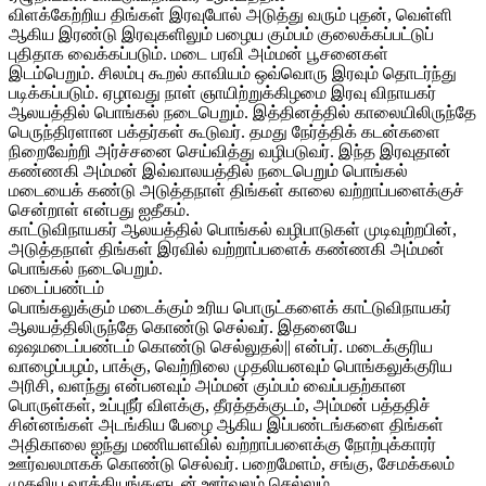
விளக்கேற்றிய திங்கள் இரவுபோல் அடுத்து வரும் புதன், வெள்ளி
ஆகிய இரண்டு இரவுகளிலும் பழைய கும்பம் குலைக்கப்பட்டுப்
புதிதாக வைக்கப்படும். மடை பரவி அம்மன் பூசனைகள்
இடம்பெறும். சிலம்பு கூறல் காவியம் ஒவ்வொரு இரவும் தொடர்ந்து
படிக்கப்படும். ஏழாவது நாள் ஞாயிற்றுக்கிழமை இரவு விநாயகர்
ஆலயத்தில் பொங்கல் நடைபெறும். இத்தினத்தில் காலையிலிருந்தே
பெருந்திரளான பக்தர்கள் கூடுவர். தமது நேர்த்திக் கடன்களை
நிறைவேற்றி அர்ச்சனை செய்வித்து வழிபடுவர். இந்த இரவுதான்
கண்ணகி அம்மன் இவ்வாலயத்தில் நடைபெறும் பொங்கல்
மடையைக் கண்டு அடுத்தநாள் திங்கள் காலை வற்றாப்பளைக்குச்
சென்றாள் என்பது ஐதீகம்.
காட்டுவிநாயகர் ஆலயத்தில் பொங்கல் வழிபாடுகள் முடிவுற்றபின்,
அடுத்தநாள் திங்கள் இரவில் வற்றாப்பளைக் கண்ணகி அம்மன்
பொங்கல் நடைபெறும்.
மடைப்பண்டம்
பொங்கலுக்கும் மடைக்கும் உரிய பொருட்களைக் காட்டுவிநாயகர்
ஆலயத்திலிருந்தே கொண்டு செல்வர். இதனையே
ஷஷமடைப்பண்டம் கொண்டு செல்லுதல்|| என்பர். மடைக்குரிய
வாழைப்பழம், பாக்கு, வெற்றிலை முதலியனவும் பொங்கலுக்குரிய
அரிசி, வளந்து என்பனவும் அம்மன் கும்பம் வைப்பதற்கான
பொருள்கள், உப்புநீர் விளக்கு, தீரத்தக்குடம், அம்மன் பத்ததிச்
சின்னங்கள் அடங்கிய பேழை ஆகிய இப்பண்டங்களை திங்கள்
அதிகாலை ஐந்து மணியளவில் வற்றாப்பளைக்கு நோற்புக்காரர்
ஊர்வலமாகக் கொண்டு செல்வர். பறைமேளம், சங்கு, சேமக்கலம்
முதலிய வாத்தியங்களுடன் ஊர்வலம் செல்லும்.