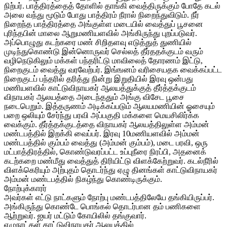
நிற்பர். பாத்திரத்தைத் தோளில் தாங்கி வைத்திருக்கும் போதே கடல்
அலை வந்து மூடும் போது பாத்திரம் நீரால் நிறைந்துவிடும். நீர்
நிறைந்த பாத்திரத்தை அங்குள்ள மடையில் வைத்துப் பூசனை
புரிந்தபின் மாலை ஆறுமணியளவில் அங்கிருந்து புறப்படுவர்.
அப்பொழுது கடற்கரை மண் சிறிதளவு எடுத்துத் துணியில்
முடிந்துகொண்டு இன்னொருவர் செல்லத் தீர்ததக்குடம் வரும்
வழிநெடுகிலும் மக்கள் பந்தரிட்டு மாவிலைத் தோரணம் இட்டு,
நிறைகுடம் வைத்து வரவேற்பர். இங்ஙனம் வரிசையதக வைக்கப்பட்ட
நிறைகுடப் பந்தரில் தரித்து நின்று இறுதியில் இரவு ஒன்பது
மணியளவில் காட்டுவிநாயகர் ஆலயத்துக்குத் தீர்த்தக்குடம்
விநாயகர் ஆலயத்தை அடைந்ததும் அங்கு விசேட பூசை
நடைபெறும். இத்தருணம் அடிக்கப்படும் ஆலயமணியின் ஓசையும்
பறை ஒலியும் சேர்ந்து பரவி அப்பகுதி மக்களை மெயசிலிர்க்க
வைக்கும். தீர்த்தக்குடத்தை விநாயகர் ஆலயத்திலுள்ள அம்மன்
மண்டபத்தில் இறக்கி வைப்பர். இரவு 10மணியளவில் அம்மன்
மண்டபத்தில் கும்பம் வைத்து (அம்மன் கும்பம்), மடை பரவி, ஒரு
மட்பாத்திரத்தில், கொண்டுவரப்பட்ட உப்புநீரை நிரப்பி, அதனைக்
கடற்கறை மண்மீது வைத்துத் திரியிட்டு விளக்கேற்றுவர். கடல்நீரில்
விளக்கெரியும் அற்புதம் தொடர்ந்து ஏழு தினங்கள் காட்டுவிநாயகர்
அம்மன் மண்டபத்தில் நிகழ்ந்து கொண்டிருக்கும்.
நோற்புக்காரர்
அவர்கள் எட்டு நாட்களும் நோற்பு மண்டபத்திலேயே தங்கியிருப்பர்.
அங்கிருந்து கொண்டே பொங்கல் தொடர்பான தம் பணிகளை
ஆற்றுவர். ஐயர் மட்டும் கோயிலில் தங்குவார்.
ஏழுநாட்கள் காட்டுவிநாயகர் ஆலயத்தில்