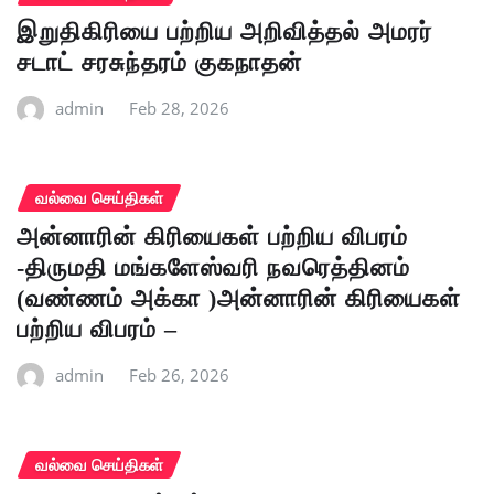
இறுதிகிரியை பற்றிய அறிவித்தல் அமரர்
சடாட் சரசுந்தரம் குகநாதன்
admin
Feb 28, 2026
வல்வை செய்திகள்
அன்னாரின் கிரியைகள் பற்றிய விபரம்
-திருமதி மங்களேஸ்வரி நவரெத்தினம்
(வண்ணம் அக்கா )அன்னாரின் கிரியைகள்
பற்றிய விபரம் –
admin
Feb 26, 2026
வல்வை செய்திகள்