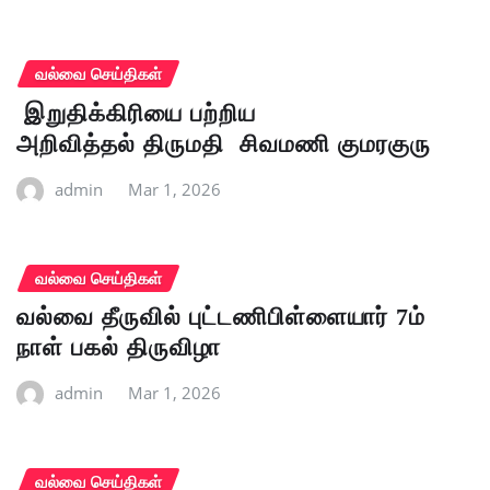
வல்வை செய்திகள்
இறுதிக்கிரியை பற்றிய
அறிவித்தல் திருமதி சிவமணி குமரகுரு
admin
Mar 1, 2026
வல்வை செய்திகள்
வல்வை தீருவில் புட்டணிபிள்ளையார் 7ம்
நாள் பகல் திருவிழா
admin
Mar 1, 2026
வல்வை செய்திகள்