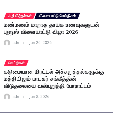
அறிவித்தல்கள்
விளையாட்டு செய்திகள்
மண்மணம் மாறாத தாயக உணவுகளுடன்
புளூஸ் விளையாட்டு விழா 2026
admin
Jun 26, 2026
செய்திகள்
கடுமையான மிரட்டல் அச்சுறுத்தல்களுக்கு
மத்தியிலும் பாடகர் சங்கீத்தின்
விடுதலையை வலியுறுத்தி போராட்டம்
admin
Jun 8, 2026