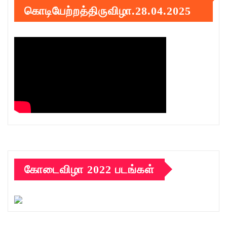
கொடியேற்றத்திருவிழா.28.04.2025
கோடைவிழா 2022 படங்கள்