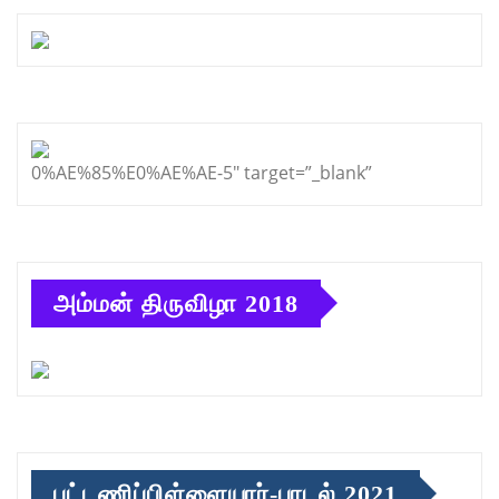
0%AE%85%E0%AE%AE-5″ target=”_blank”
அம்மன் திருவிழா 2018
புட்டணிப்பிள்ளையார்-பாடல் 2021