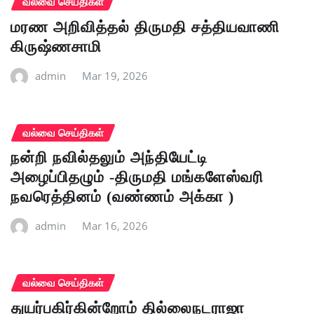
வல்வை செய்திகள்
மரண அறிவித்தல் திருமதி சத்தியவாணி
கிருஷ்ணசாமி
admin
Mar 19, 2026
வல்வை செய்திகள்
நன்றி நவில்தலும் அந்தியேட்டி
அழைப்பிதழும் -திருமதி மங்களேஸ்வரி
நவரெத்தினம் (வண்ணம் அக்கா )
admin
Mar 16, 2026
வல்வை செய்திகள்
துயர்பகிர்கின்றோம் தில்லைநடராஜா