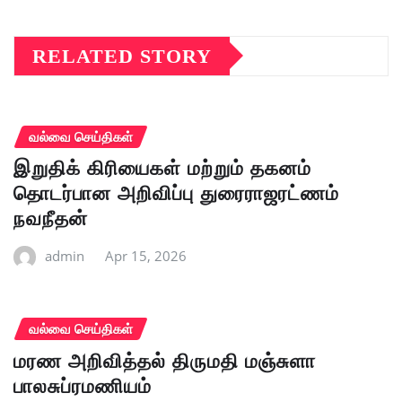
RELATED STORY
வல்வை செய்திகள்
இறுதிக் கிரியைகள் மற்றும் தகனம்
தொடர்பான அறிவிப்பு துரைராஜரட்ணம்
நவநீதன்
admin
Apr 15, 2026
வல்வை செய்திகள்
மரண அறிவித்தல் திருமதி மஞ்சுளா
பாலசுப்ரமணியம்