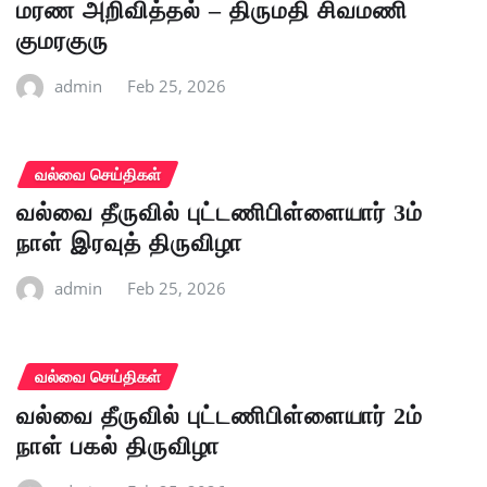
மரண அறிவித்தல் – திருமதி சிவமணி
குமரகுரு
admin
Feb 25, 2026
வல்வை செய்திகள்
வல்வை தீருவில் புட்டணிபிள்ளையார் 3ம்
நாள் இரவுத் திருவிழா
admin
Feb 25, 2026
வல்வை செய்திகள்
வல்வை தீருவில் புட்டணிபிள்ளையார் 2ம்
நாள் பகல் திருவிழா