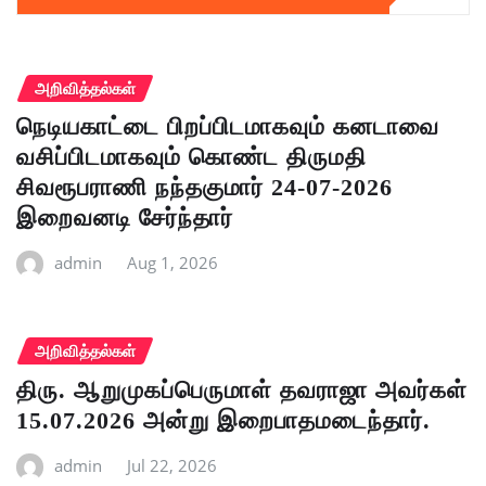
அறிவித்தல்கள்
நெடியகாட்டை பிறப்பிடமாகவும் கனடாவை
வசிப்பிடமாகவும் கொண்ட திருமதி
சிவரூபராணி நந்தகுமார் 24-07-2026
இறைவனடி சேர்ந்தார்
admin
Aug 1, 2026
அறிவித்தல்கள்
திரு. ஆறுமுகப்பெருமாள் தவராஜா அவர்கள்
15.07.2026 அன்று இறைபாதமடைந்தார்.
admin
Jul 22, 2026