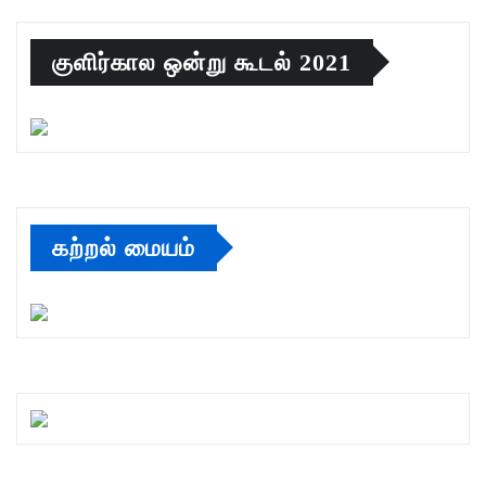
குளிர்கால ஒன்று கூடல் 2021
கற்றல் மையம்