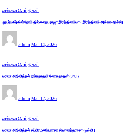
வல்வை செய்திகள்
துயர்பகிர்கின்றோம் தில்லைநடராஜா இரத்தினம்மா ( இரத்தினம் அக்கா/ஆச்சி)
admin
Mar 14, 2026
வல்வை செய்திகள்
மரண அறிவித்தல் றங்கநாதன் லோகநாதன் (பாபு )
admin
Mar 12, 2026
வல்வை செய்திகள்
மரண அறிவித்தல் சுப்பிரமணியராசா சிவானந்தராசா (டில்லி )