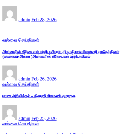
admin
Feb 28, 2026
வல்வை செய்திகள்
அன்னாரின் கிரியைகள் பற்றிய விபரம் -திருமதி மங்களேஸ்வரி நவரெத்தினம்
(வண்ணம் அக்கா )அன்னாரின் கிரியைகள் பற்றிய விபரம் –
admin
Feb 26, 2026
வல்வை செய்திகள்
மரண அறிவித்தல் – திருமதி சிவமணி குமரகுரு
admin
Feb 25, 2026
வல்வை செய்திகள்