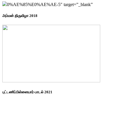
0%AE%85%E0%AE%AE-5″ target=”_blank”
அம்மன் திருவிழா 2018
புட்டணிப்பிள்ளையார்-பாடல் 2021