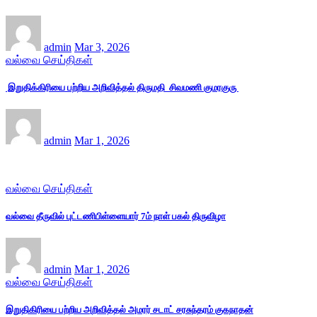
admin
Mar 3, 2026
வல்வை செய்திகள்
இறுதிக்கிரியை பற்றிய அறிவித்தல் திருமதி சிவமணி குமரகுரு
admin
Mar 1, 2026
வல்வை செய்திகள்
வல்வை தீருவில் புட்டணிபிள்ளையார் 7ம் நாள் பகல் திருவிழா
admin
Mar 1, 2026
வல்வை செய்திகள்
இறுதிகிரியை பற்றிய அறிவித்தல் அமரர் சடாட் சரசுந்தரம் குகநாதன்