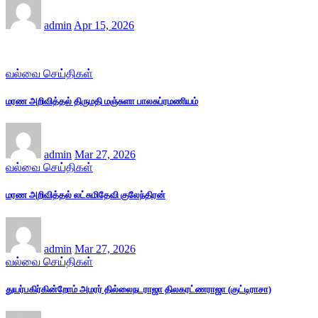
admin
Apr 15, 2026
வல்வை செய்திகள்
மரண அறிவித்தல் திருமதி மஞ்சுளா பாலசுப்ரமணியம்
admin
Mar 27, 2026
வல்வை செய்திகள்
மரண அறிவித்தல் லட்சுமிதேவி குலேந்திரன்
admin
Mar 27, 2026
வல்வை செய்திகள்
துயர்பகிர்கின்றோம் அமரர் தில்லைநடராஜா திலகரட்ணராஜா (குட்டிராசா)