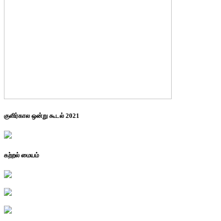
குளிர்கால ஒன்று கூடல் 2021
கற்றல் மையம்