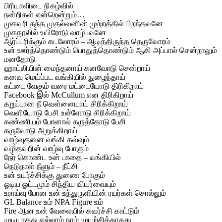
பிரியாவிடை நிகழ்வில்
நன்றிகள் என்றென்றும்…
முகவரி தந்த முதல்வனின் முற்றத்தில் பிறந்தவனே
முகநூலில் உயிரோடு வாழ்பவனே
ஆர்ப்பரிக்கும் கடலோரம் – ஆடித்திருந்த தெருவோரம்
உன் ஊர்த்தொண்டும் பொதுத்தொண்டும் ஆகி அப்பால் சென்றாலும்
மனதோடு
ஹாட்லியின் மைந்தனாய் கனவோடு சென்றாய்
கனவு மெய்ப்பட வங்கியில் நுழைந்தாய்
கட்டை வேகும் வரை மட்டையோடு திரிகிறாய்
Facebook இல் McCullum என திரிகிறாய்
கறுப்பான நீ வெள்ளையாய் சிரிக்கிறாய்
வெளியோடு பேசி உள்ளோடு சிரிக்கிறாய்
கண்ணியம் போனால் கருத்தோடு பேசி
கருவோடு அறுக்கிறாய்
வாழ்வுதனை வங்கி கவ்வும்
வழிதவறின் வாழ்வு போகும்
நேர் கொண்ட உன் பாதை – வங்கியில்
நெடுநாள் நீளும் – நீட்சி
உன் உயர்ச்சிக்கு துணை போகும்
ஓடிய ஓட்டமும் சிந்திய வியர்வையும்
உராய்வு போன உன் உந்துருளியின் ரயர்கள் சொல்லும்
GL Balance உம் NPA Figure உம்
Fire ஆன உன் வேலையில் கவர்ச்சி காட்டும்
முடியாதது எல்லாம் நாம் முயற்சிக்காதது