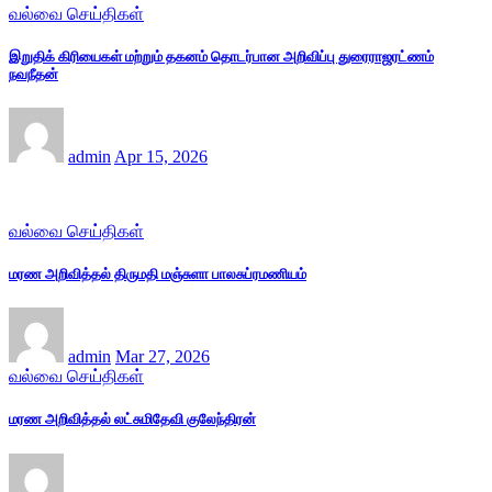
வல்வை செய்திகள்
இறுதிக் கிரியைகள் மற்றும் தகனம் தொடர்பான அறிவிப்பு துரைராஜரட்ணம்
நவநீதன்
admin
Apr 15, 2026
வல்வை செய்திகள்
மரண அறிவித்தல் திருமதி மஞ்சுளா பாலசுப்ரமணியம்
admin
Mar 27, 2026
வல்வை செய்திகள்
மரண அறிவித்தல் லட்சுமிதேவி குலேந்திரன்