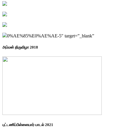
0%AE%85%E0%AE%AE-5″ target=”_blank”
அம்மன் திருவிழா 2018
புட்டணிப்பிள்ளையார்-பாடல் 2021