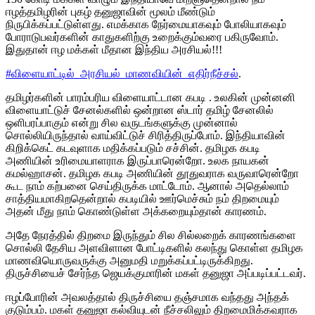
ஈழத்தமிழரின் புகழ் தனுஜாவின் மூலம் மீண்டும்
நிருபிக்கப்பட்டுள்ளது. எமக்காக நேர்மையாகவும் போலியாகவும்
போராடுபவர்களின் காதுகளிற்கு உறைக்கும்வரை பகிருவோம்.
இதுதான் ஈழ மக்கள் மீதான இந்திய அரசியல்!!!
#
விளையாட்டில்_அரசியல்_மாணவியின்_எதிர்நீச்சல்
.
தமிழர்களின் பாரம்பரிய விளையாட்டான கபடி . உலகின் முன்னனி
விளையாட்டுச் சேனல்களில் ஒன்றான ஸ்டார் தமிழ் சேனலில்
ஒளிபரப்பாகும் என்று சில வருடங்களுக்கு முன்னால்
சொல்லியிருந்தால் வாய்விட்டுச் சிரித்திருப்போம். இந்தியாவின்
கிறிக்கெட் கடவுளாக மதிக்கப்படும் சச்சின். தமிழக கபடி
அணியின் உரிமையாளராக இருப்பாரென்றோ. உலக நாயகன்
கமல்ஹாசன். தமிழக கபடி அணியின் தூதுவராக வருவாரென்றோ
கூட நாம் கற்பனை செய்திருக்க மாட்டோம். ஆனால் அதெல்லாம்
சாத்தியமாகிறதென்றால் கபடியில் ஊர்மெச்சும் நம் திறமையும்
அதன் மீது நாம் கொண்டுள்ள அக்கறையும்தான் காரணம்.
அதே நேரத்தில் திறமை இருந்தும் சில சில்லறைக் காரணங்களை
சொல்லி தேசிய அளவிளான போட்டிகளில் கலந்து கொள்ள தமிழக
மாணவியொருவருக்கு அனுமதி மறுக்கப்பட்டிருக்கிறது.
திருச்சியைச் சேர்ந்த ஜெயக்குமாரின் மகள் தனுஜா அப்படிப்பட்டவர்.
ஈழப்போரின் அவலத்தால் திருச்சியை தஞ்சமாக வந்தது அந்தக்
குடும்பம். மகள் தனுஜா கல்வியுடன் நீச்சலிலும் திறமைமிக்கவராக