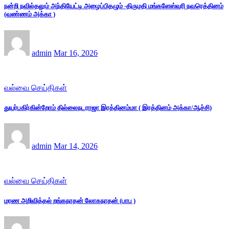
நன்றி நவில்தலும் அந்தியேட்டி அழைப்பிதழும் -திருமதி மங்களேஸ்வரி நவரெத்தினம்
(வண்ணம் அக்கா )
admin
Mar 16, 2026
வல்வை செய்திகள்
துயர்பகிர்கின்றோம் தில்லைநடராஜா இரத்தினம்மா ( இரத்தினம் அக்கா/ஆச்சி)
admin
Mar 14, 2026
வல்வை செய்திகள்
மரண அறிவித்தல் றங்கநாதன் லோகநாதன் (பாபு )