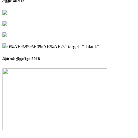
கற்றல் மையம்
0%AE%85%E0%AE%AE-5″ target=”_blank”
அம்மன் திருவிழா 2018