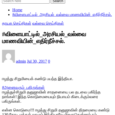
Search
Home
#விளையாட்டில்_அரசியல்_வல்வை மாணவியின்_எதிர்நீச்சல்.
தாயக செய்திகள்
வல்வை செய்திகள்
#விளையாட்டில்_அரசியல்_வல்வை
மாணவியின்_எதிர்நீச்சல்.
admin
Jul 30, 2017
0
ஈழத்து சிறுமியைக் கண்டு பயந்த இந்தியா.
#
அனைவரும்_பகிருங்கள்
ஈழத்துச்சிறுமி தனுஜாவின் சாதனையை பல தடவை பகிர்ந்த
நாங்கள்! இந்த கொடுமையையும் நியாயம் கிடைக்கும்வரை
பகிருங்கள்.
என்ன கொடுமை!!! ஈழத்து சிறுமி தனுஜாவின் திறமையை கண்டு
130 கோடி மக்கள் வாழும் இந்தியாவே மிறளுதென்றால் நம்