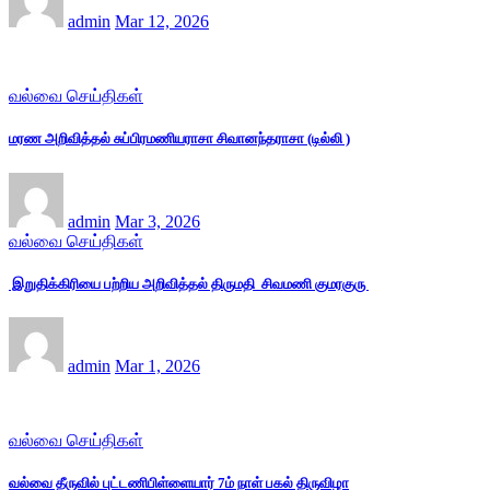
admin
Mar 12, 2026
வல்வை செய்திகள்
மரண அறிவித்தல் சுப்பிரமணியராசா சிவானந்தராசா (டில்லி )
admin
Mar 3, 2026
வல்வை செய்திகள்
இறுதிக்கிரியை பற்றிய அறிவித்தல் திருமதி சிவமணி குமரகுரு
admin
Mar 1, 2026
வல்வை செய்திகள்
வல்வை தீருவில் புட்டணிபிள்ளையார் 7ம் நாள் பகல் திருவிழா