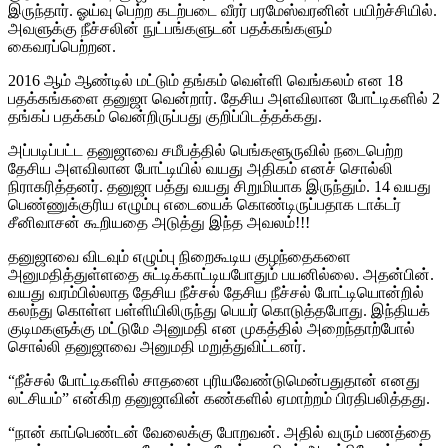
இருந்தார். ஓய்வு பெற்ற கடற்படை வீரர் பரமேஸ்வரனின் பயிற்ச்சியில்.
அவளுக்கு நீச்சலின் நுட்பங்களுடன் பதக்கங்களும்
கைவரப்பெற்றன.
2016 ஆம் ஆண்டில் மட்டும் தங்கம் வெள்ளி வெங்கலம் என 18
பதக்கங்களை தனுஜா வென்றார். தேசிய அளவிலான போட்டிகளில் 2
தங்கப் பதக்கம் வென்றிருப்பது குறிப்பிடத்தக்கது.
அப்படிப்பட்ட தனுஜாவை சமீபத்தில் பெங்களூருவில் நடைபெற்ற
தேசிய அளவிலான போட்டியில் வயது அதிகம் எனச் சொல்லி
நிராகரித்தனர். தனுஜா பத்து வயது சிறுமியாக இருந்தும். 14 வயது
பெண்ணுக்குரிய எழும்பு எடையைக் கொண்டிருப்பதாக டாக்டர்
சீனிவாசன் கூறியதை அடுத்து இந்த அவலம்!!!
தனுஜாவை விடவும் எழும்பு நிறைகூடிய குழந்தைகளை
அனுமதித்துள்ளதை சுட்டிக்காட்டியபோதும் பயனில்லை. அதன்பின்.
வயது வரம்பில்லாத தேசிய நீச்சல் தேசிய நீச்சல் போட்டியொன்றில்
கலந்து கொள்ள பள்ளியிலிருந்து பெயர் கொடுத்தபோது. இந்தியக்
குடிமகளுக்கு மட்டுமே அனுமதி என முகத்தில் அறைந்தாற்போல்
சொல்லி தனுஜாவை அனுமதி மறுத்துவிட்டனர்.
“நீச்சல் போட்டிகளில் சாதனை புரியவேண்டுமென்பதுதான் எனது
லட்சியம்” என்கிற தனுஜாவின் கண்களில் ஏமாற்றம் பிரதிபலித்தது.
“நான் காப்பெண்டன் வேலைக்கு போறவன். அதில் வரும் பணத்தை