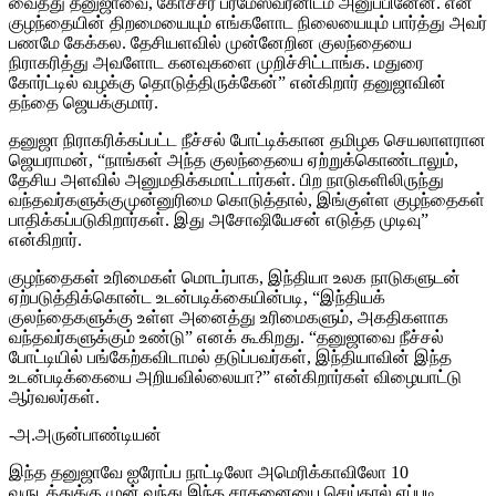
வைத்து தனுஜாவை, கோச்சர் பரமேஸ்வரனிடம் அனுப்பினேன். என்
குழந்தையின் திறமையையும் எங்களோட நிலையையும் பார்த்து அவர்
பணமே கேக்கல. தேசியளவில் முன்னேறின குலந்தையை
நிராகரித்து அவளோட கனவுகளை முறிச்சிட்டாங்க. மதுரை
கோர்ட்டில் வழக்கு தொடுத்திருக்கேன்” என்கிறார் தனுஜாவின்
தந்தை ஜெயக்குமார்.
தனுஜா நிராகரிக்கப்பட்ட நீச்சல் போட்டிக்கான தமிழக செயலாளரான
ஜெயராமன், “நாங்கள் அந்த குலந்தையை ஏற்றுக்கொண்டாலும்,
தேசிய அளவில் அனுமதிக்கமாட்டார்கள். பிற நாடுகளிலிருந்து
வந்தவர்களுக்குமுன்னுரிமை கொடுத்தால், இங்குள்ள குழந்தைகள்
பாதிக்கப்படுகிறார்கள். இது அசோஷியேசன் எடுத்த முடிவு”
என்கிறார்.
குழந்தைகள் உரிமைகள் மொடர்பாக, இந்தியா உலக நாடுகளுடன்
ஏற்படுத்திக்கொன்ட உடன்படிக்கையின்படி, “இந்தியக்
குலந்தைகளுக்கு உள்ள அனைத்து உரிமைகளும், அகதிகளாக
வந்தவர்களுக்கும் உண்டு” எனக் கூகிறது. “தனுஜாவை நீச்சல்
போட்டியில் பங்கேற்கவிடாமல் தடுப்பவர்கள், இந்தியாவின் இந்த
உடன்படிக்கையை அறியவில்லையா?” என்கிறார்கள் விழையாட்டு
ஆர்வலர்கள்.
-அ.அருன்பாண்டியன்
இந்த தனுஜாவே ஐரோப்ப நாட்டிலோ அமெரிக்காவிலோ 10
வருடத்துக்கு முன் வந்து இந்த சாதனையை செய்தால் எப்படி