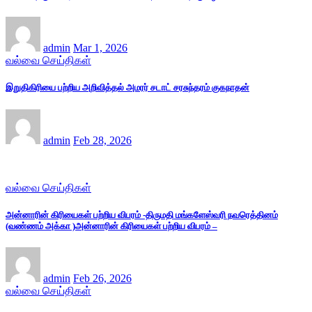
admin
Mar 1, 2026
வல்வை செய்திகள்
இறுதிகிரியை பற்றிய அறிவித்தல் அமரர் சடாட் சரசுந்தரம் குகநாதன்
admin
Feb 28, 2026
வல்வை செய்திகள்
அன்னாரின் கிரியைகள் பற்றிய விபரம் -திருமதி மங்களேஸ்வரி நவரெத்தினம்
(வண்ணம் அக்கா )அன்னாரின் கிரியைகள் பற்றிய விபரம் –
admin
Feb 26, 2026
வல்வை செய்திகள்