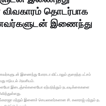
 விவகாரம் தொடர்பாக
ாணவர்களுடன் இணைந்து
வர்களுடன் இணைந்து போராடா விட்டாலும் குறைந்த பட்சம்
ு ஈடுபடல் அவசியம்.
களையோ இடைஞ்சல்களையோ ஏற்படுத்தும் நடவடிக்கைகளை
வித்துள்ளது.
ங்கராஜா மற்றும் இணைச் செயலாளர்களான சி. கலாராஜ் மற்றும் த.