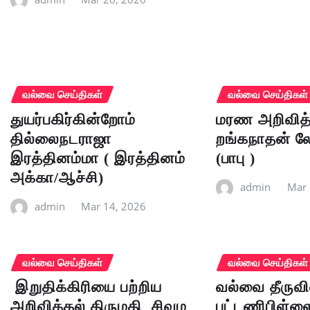
வல்வை செய்திகள்
வல்வை செய்திகள்
துயர்பகிர்கின்றோம்
மரண அறிவித்
தில்லைநடராஜா
றங்கநாதன் 
இரத்தினம்மா ( இரத்தினம்
(பாபு )
அக்கா/ஆச்சி)
admin
Mar 
admin
Mar 14, 2026
வல்வை செய்திகள்
வல்வை செய்திகள்
இறுதிக்கிரியை பற்றிய
வல்வை தீருவி
அறிவித்தல் திருமதி சிவம
புட்டணிபிள்ளை