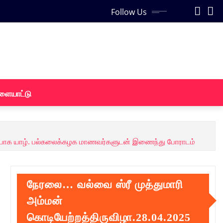
Follow Us
ளையாட்டு
்பாக யாழ். பல்கலைக்கழக மாணவர்களுடன் இணைந்து போராடம்
நேரலை… வல்வை ஸ்ரீ முத்துமாரி
அம்மன்
கொடியேற்றத்திருவிழா.28.04.2025