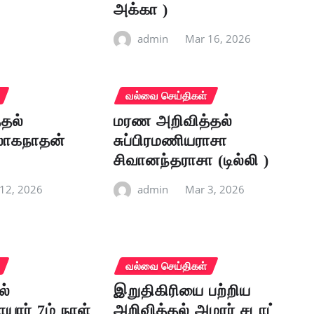
அக்கா )
admin
Mar 16, 2026
வல்வை செய்திகள்
தல்
மரண அறிவித்தல்
லோகநாதன்
சுப்பிரமணியராசா
சிவானந்தராசா (டில்லி )
12, 2026
admin
Mar 3, 2026
வல்வை செய்திகள்
ல்
இறுதிகிரியை பற்றிய
யார் 7ம் நாள்
அறிவித்தல் அமரர் சடாட்