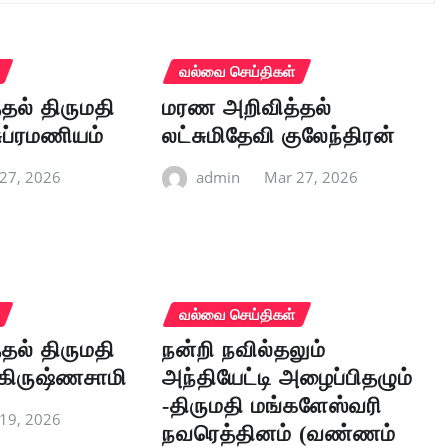
வல்வை செய்திகள்
தல் திருமதி
மரண அறிவித்தல்
ுப்ரமணியம்
லட்சுமிதேவி குலேந்திரன்
27, 2026
admin
Mar 27, 2026
வல்வை செய்திகள்
தல் திருமதி
நன்றி நவில்தலும்
கிருஷ்ணசாமி
அந்தியேட்டி அழைப்பிதழும்
-திருமதி மங்களேஸ்வரி
19, 2026
நவரெத்தினம் (வண்ணம்