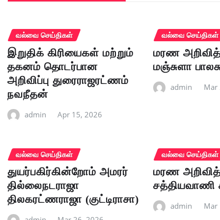
வல்வை செய்திகள்
வல்வை செய்திகள்
இறுதிக் கிரியைகள் மற்றும்
மரண அறிவித்
தகனம் தொடர்பான
மஞ்சுளா பாலச
அறிவிப்பு துரைராஜரட்ணம்
admin
Mar 
நவநீதன்
admin
Apr 15, 2026
வல்வை செய்திகள்
வல்வை செய்திகள்
துயர்பகிர்கின்றோம் அமரர்
மரண அறிவித்
தில்லைநடராஜா
சத்தியவாணி 
திலகரட்ணராஜா (குட்டிராசா)
admin
Mar 
admin
Mar 26, 2026