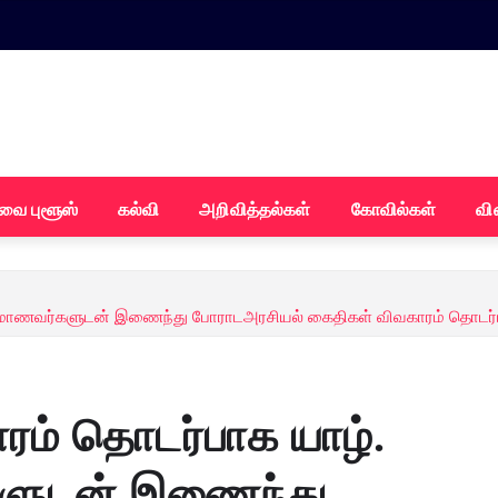
வை புளூஸ்
கல்வி
அறிவித்தல்கள்
கோவில்கள்
வி
க மாணவர்களுடன் இணைந்து போராடஅரசியல் கைதிகள் விவகாரம் தொடர
ரம் தொடர்பாக யாழ்.
ளுடன் இணைந்து