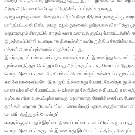
சிவரூபன் ஆகியோர் இணைந்து நேற்று இரவு அறிக்கையொன்றை வெ
அந்த அறிக்கையில் மேலும் தெரிவிக்கப்பட்டுள்ளதாவது,
தமது வழக்குகளை மீண்டும் தமிழ் பிரதேச நீதிமன்றங்களுக்கு மாற
மாற்றப்பட்டதன் பின்பு, தமது வழக்குகளைத் துரிதமாக விசாரித்து
அநுராதபுரம் சிறையில் சாகும் வரை உணவுத் துறப்பு போராட்டத்தில்
இழுத்தடிப்பின்றி உடனடியாக நிறைவேற்ற வலியுறுத்திய கோரிக்கைய
மக்கள் அமைப்புக்களால் விடுக்கப்பட்டது.
இவர்களுடன் பல்கலைக்கழக மாணவர்களும் இணைந்து கொண்டார்க
முன்னெடுத்துச் செல்லும் போது அவர்களுக்கு உதவியையும் ஆதரவைய
பொது அமைப்புக்கள் அரசியல் கட்சிகள் மற்றும் கல்விசார் சமூகத்தி
எனவே மாணவர்களோடு நாமும் இணைந்து போராட வேண்டியது அவச
மாணவர்களின் போராட்டம், அவர்களது கோரிக்கை நியாயம் என ஏ
அல்லது எந்த அமைப்புக்களாவது அவர்களது கோரிக்கையோ, போராட
தாங்கள் மாறான நிலைப்பாட்டை கொண்டிருப்பதாக கருதினாலோ அ
வெளிப்படுத்துதல் வேண்டும்.
எவரும் ஒருபோதும் இரட்டை நிலைப்பாட்டை கடைப்பிடிக்க முடிய
பொது அமைப்புக்களுடன் இணைந்து இப்போராட்டத்திற்கு அழைப்பு வி