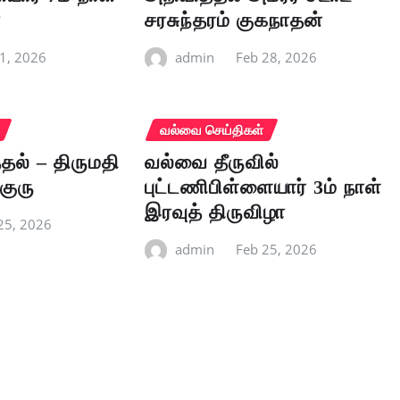
ா
சரசுந்தரம் குகநாதன்
1, 2026
admin
Feb 28, 2026
வல்வை செய்திகள்
ல் – திருமதி
வல்வை தீருவில்
குரு
புட்டணிபிள்ளையார் 3ம் நாள்
இரவுத் திருவிழா
25, 2026
admin
Feb 25, 2026