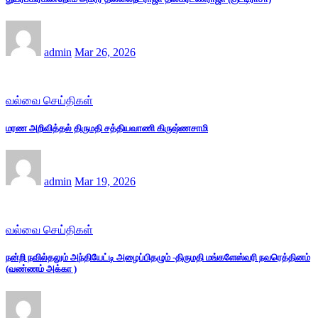
admin
Mar 26, 2026
வல்வை செய்திகள்
மரண அறிவித்தல் திருமதி சத்தியவாணி கிருஷ்ணசாமி
admin
Mar 19, 2026
வல்வை செய்திகள்
நன்றி நவில்தலும் அந்தியேட்டி அழைப்பிதழும் -திருமதி மங்களேஸ்வரி நவரெத்தினம்
(வண்ணம் அக்கா )