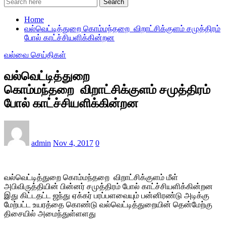
Search
Home
வல்வெட்டித்துறை கொம்மந்தறை விறாட்சிக்குளம் சமுத்திரம்
போல் காட்ச்சியளிக்கின்றன
வல்வை செய்திகள்
வல்வெட்டித்துறை
கொம்மந்தறை விறாட்சிக்குளம் சமுத்திரம்
போல் காட்ச்சியளிக்கின்றன
admin
Nov 4, 2017
0
வல்வெட்டித்துறை கொம்மந்தறை விறாட்சிக்குளம் மீள்
அபிவிருத்தியின் பின்னர் சமுத்திரம் போல் காட்ச்சியளிக்கின்றன
இது கிட்டதட்ட ஜந்து ஏக்கர் பரப்பளவையும் பன்னிரண்டு அடிக்கு
மேற்பட்ட உயரத்தை கொண்டு வல்வெட்டித்துறையின் தென்மேற்கு
திசையில் அமைந்துள்ளளது