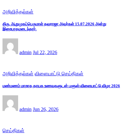
அறிவித்தல்கள்
திரு. ஆறுமுகப்பெருமாள் தவராஜா அவர்கள் 15.07.2026 அன்று
இறைபாதமடைந்தார்.
admin
Jul 22, 2026
அறிவித்தல்கள்
விளையாட்டு செய்திகள்
மண்மணம் மாறாத தாயக உணவுகளுடன் புளூஸ் விளையாட்டு விழா 2026
admin
Jun 26, 2026
செய்திகள்