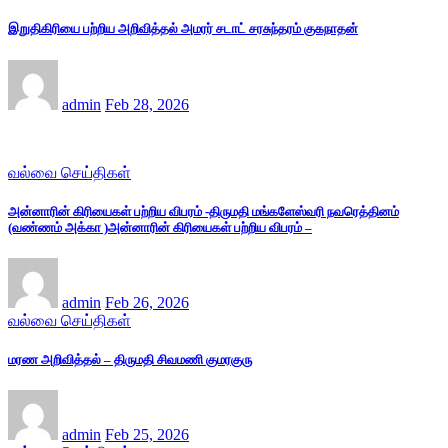
இறுதிகிரியை பற்றிய அறிவித்தல் அமரர் சடாட் சரசுந்தரம் குகநாதன்
admin
Feb 28, 2026
வல்வை செய்திகள்
அன்னாரின் கிரியைகள் பற்றிய விபரம் -திருமதி மங்களேஸ்வரி நவரெத்தினம்
(வண்ணம் அக்கா )அன்னாரின் கிரியைகள் பற்றிய விபரம் –
admin
Feb 26, 2026
வல்வை செய்திகள்
மரண அறிவித்தல் – திருமதி சிவமணி குமரகுரு
admin
Feb 25, 2026