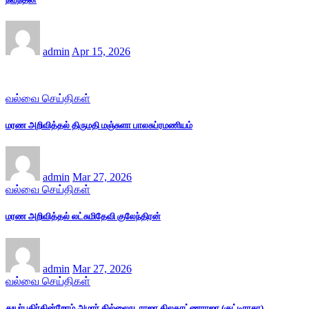
admin
Apr 15, 2026
வல்வை செய்திகள்
மரண அறிவித்தல் திருமதி மஞ்சுளா பாலசுப்ரமணியம்
admin
Mar 27, 2026
வல்வை செய்திகள்
மரண அறிவித்தல் லட்சுமிதேவி குலேந்திரன்
admin
Mar 27, 2026
வல்வை செய்திகள்
துயர்பகிர்கின்றோம் அமரர் தில்லைநடராஜா திலகரட்ணராஜா (குட்டிராசா)