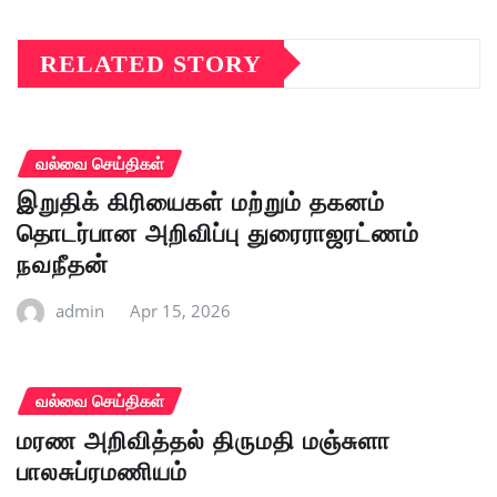
RELATED STORY
வல்வை செய்திகள்
இறுதிக் கிரியைகள் மற்றும் தகனம்
தொடர்பான அறிவிப்பு துரைராஜரட்ணம்
நவநீதன்
admin
Apr 15, 2026
வல்வை செய்திகள்
மரண அறிவித்தல் திருமதி மஞ்சுளா
பாலசுப்ரமணியம்