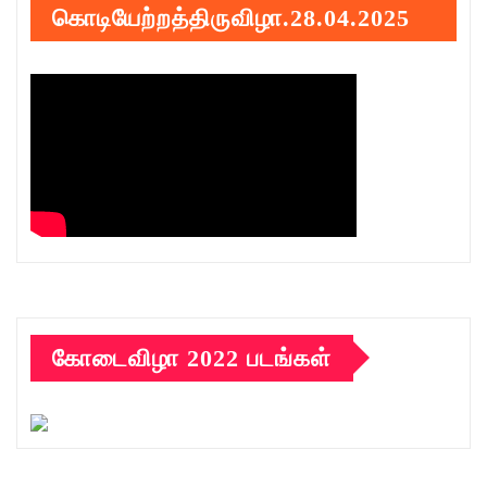
கொடியேற்றத்திருவிழா.28.04.2025
கோடைவிழா 2022 படங்கள்