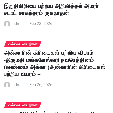
இறுதிகிரியை பற்றிய அறிவித்தல் அமரர்
சடாட் சரசுந்தரம் குகநாதன்
admin
Feb 28, 2026
வல்வை செய்திகள்
அன்னாரின் கிரியைகள் பற்றிய விபரம்
-திருமதி மங்களேஸ்வரி நவரெத்தினம்
(வண்ணம் அக்கா )அன்னாரின் கிரியைகள்
பற்றிய விபரம் –
admin
Feb 26, 2026
வல்வை செய்திகள்