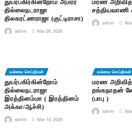
துயர்பகிர்கின்றோம் அமரர்
மரண அறிவித்
தில்லைநடராஜா
சத்தியவாணி 
திலகரட்ணராஜா (குட்டிராசா)
admin
Mar
admin
Mar 26, 2026
வல்வை செய்திகள்
வல்வை செய்திகள்
துயர்பகிர்கின்றோம்
மரண அறிவித்
தில்லைநடராஜா
றங்கநாதன் 
இரத்தினம்மா ( இரத்தினம்
(பாபு )
அக்கா/ஆச்சி)
admin
Mar
admin
Mar 14, 2026