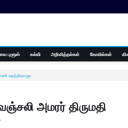
வை புளூஸ்
கல்வி
அறிவித்தல்கள்
கோவில்கள்
வி
ணி சுதந்திரராஜா
ஞ்சலி அமரர் திருமதி
ா