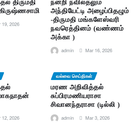
தல் திருமதி
நன்றி நவில்தலும்
கிருஷ்ணசாமி
அந்தியேட்டி அழைப்பிதழும்
-திருமதி மங்களேஸ்வரி
 19, 2026
நவரெத்தினம் (வண்ணம்
அக்கா )
admin
Mar 16, 2026
வல்வை செய்திகள்
தல்
மரண அறிவித்தல்
லோகநாதன்
சுப்பிரமணியராசா
சிவானந்தராசா (டில்லி )
 12, 2026
admin
Mar 3, 2026