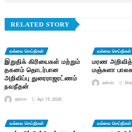
RELATED STORY
வல்வை செய்திகள்
வல்வை செய்திகள்
இறுதிக் கிரியைகள் மற்றும்
மரண அறிவித்
தகனம் தொடர்பான
மஞ்சுளா பாலச
அறிவிப்பு துரைராஜரட்ணம்
admin
Mar
நவநீதன்
admin
Apr 15, 2026
வல்வை செய்திகள்
வல்வை செய்திகள்