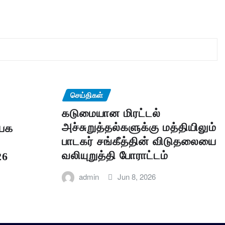
செய்திகள்
கடுமையான மிரட்டல்
அச்சுறுத்தல்களுக்கு மத்தியிலும்
யக
பாடகர் சங்கீத்தின் விடுதலையை
வலியுறுத்தி போராட்டம்
26
admin
Jun 8, 2026