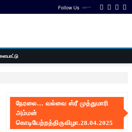
Follow Us
ளையாட்டு
நேரலை… வல்வை ஸ்ரீ முத்துமாரி
அம்மன்
கொடியேற்றத்திருவிழா.28.04.2025