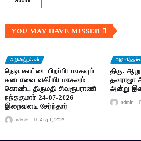
YOU MAY HAVE MISSED
அறிவித்தல்கள்
அறிவித்தல்க
நெடியகாட்டை பிறப்பிடமாகவும்
திரு. ஆறு
கனடாவை வசிப்பிடமாகவும்
தவராஜா அ
கொண்ட திருமதி சிவரூபராணி
அன்று இற
நந்தகுமார் 24-07-2026
admin
இறைவனடி சேர்ந்தார்
admin
Aug 1, 2026