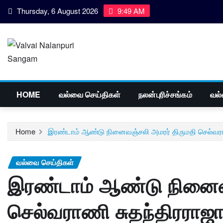
Skip
Thursday, 6 August 2026
9:49 AM
to
content
HOME
வல்வை செய்திகள்
நலன்புரிச்சங்கம்
வல்
Home
இரண்டாம் ஆண்டு நினைவஞ்சலி அமரர் திருமதி செல்வரா
வல்வை செய்திகள்
இரண்டாம் ஆண்டு நினைவ
செல்வராணி சுதந்திரராஜ