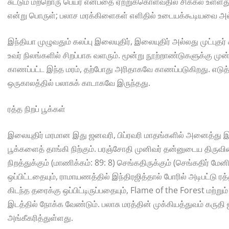
சுட்டும் மற்றொரு பெயர் என்பதை ஏற்றுக்கொள்வதில் சிக்கல் உள்ள
என்று பொருள்; பலாச மரக்கிளைகள் எளிதில் உடையக்கூடியவை அல
இந்தியா முழுவதும் கலப்பு இலையுதிர், இலையுதிர் அல்லது முட்புத
உவர் நிலங்களில் சிறப்பாக வளரும். மூன்று நூற்றாண்டுகளுக்கு மு
காணப்பட்ட இந்த மரம், தற்போது அரிதாகவே காணப்படுகிறது. எடுத
ஒருகாலத்தில் பலாசுக் காடாகவே இருந்தது.
ரத்த நிறப் பூக்கள்
இலையுதிர் மரமான இது ஜனவரி, பிப்ரவரி மாதங்களில் அனைத்து இலை
பூக்களைத் தாங்கி நிற்கும். பரஞ்சோதி முனிவர் தன்னுடைய திர
நிறத்துக்கும் (மாணிக்கம்: 89: 8) செங்கதிருக்கும் (செங்கதிர் மே
ஒப்பிட்டதையும், ராமாயணத்தில் இந்திரஜித்தால் போரில் அடிபட்டு ர
கிடந்த தரைக்கு ஒப்பிட்டிருப்பதையும், Flame of the Forest மற்
இடத்தில் நோக்க வேண்டும். பலாசு மரத்தின் முக்கியத்துவம் கருதி
அங்கீகரித்துள்ளது.