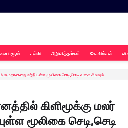
வை புளூஸ்
கல்வி
அறிவித்தல்கள்
கோவில்கள்
வி
் மைதானதை சுற்றியுள்ள மூலிகை செடி,செடி வகை சிலவும்
்தில் கிளிமூக்கு மலர்
ுள்ள மூலிகை செடி,செடி