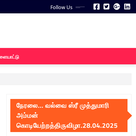
Follow Us
ளையாட்டு
நேரலை… வல்வை ஸ்ரீ முத்துமாரி
அம்மன்
கொடியேற்றத்திருவிழா.28.04.2025