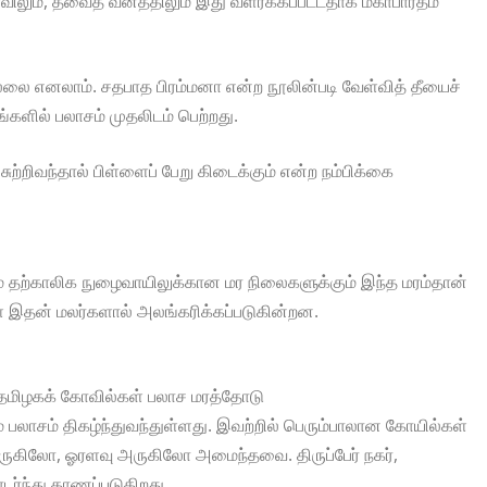
விலும், த்வைத வனத்திலும் இது வளர்க்கப்பட்டதாக மகாபாரதம்
ல்லை எனலாம். சதபாத பிரம்மனா என்ற நூலின்படி வேள்வித் தீயைச்
ங்களில் பலாசம் முதலிடம் பெற்றது.
்றிவந்தால் பிள்ளைப் பேறு கிடைக்கும் என்ற நம்பிக்கை
தற்காலிக நுழைவாயிலுக்கான மர நிலைகளுக்கும் இந்த மரம்தான்
் இதன் மலர்களால் அலங்கரிக்கப்படுகின்றன.
பல தமிழகக் கோவில்கள் பலாச மரத்தோடு
 பலாசம் திகழ்ந்துவந்துள்ளது. இவற்றில் பெரும்பாலான கோயில்கள்
ருகிலோ, ஓரளவு அருகிலோ அமைந்தவை. திருப்பேர் நகர்,
்ந்து காணப்படுகிறது.