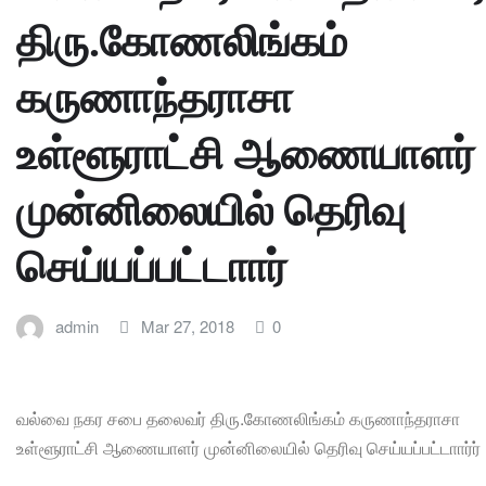
திரு.கோணலிங்கம்
கருணாந்தராசா
உள்ளூராட்சி ஆணையாளர்
முன்னிலையில் தெரிவு
செய்யப்பட்டாார்
admin
Mar 27, 2018
0
வல்வை நகர சபை தலைவர் திரு.கோணலிங்கம் கருணாந்தராசா
உள்ளூராட்சி ஆணையாளர் முன்னிலையில் தெரிவு செய்யப்பட்டாார்ர்