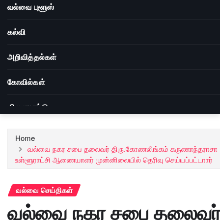
வல்வை புளூஸ்
கல்வி
அறிவித்தல்கள்
கோவில்கள்
விளையாட்டு
Home
வல்வை நகர சபை தலைவர் திரு.கோணலிங்கம் கருணாந்தராசா
உள்ளூராட்சி ஆணையாளர் முன்னிலையில் தெரிவு செய்யப்பட்டாார்
வல்வை செய்திகள்
வல்வை நகர சபை தலைவர