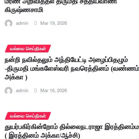
மரண அறிவித்தல் திருமதி சத்தியவாணி
கிருஷ்ணசாமி
admin
Mar 19, 2026
வல்வை செய்திகள்
நன்றி நவில்தலும் அந்தியேட்டி அழைப்பிதழும்
-திருமதி மங்களேஸ்வரி நவரெத்தினம் (வண்ணம
அக்கா )
admin
Mar 16, 2026
வல்வை செய்திகள்
துயர்பகிர்கின்றோம் தில்லைநடராஜா இரத்தினம்ம
( இரத்தினம் அக்கா/ஆச்சி)