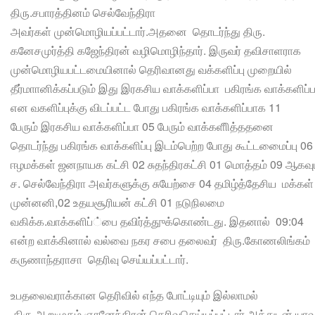
திரு.சபாரத்தினம் செல்வேந்திரா
அவர்கள் முன்மொழியப்பட்டார்.அதனை தொடர்ந்து திரு.
கனேசமுர்த்தி கஜேந்திரன் வழிமொழிந்தார். இருவர் தவிசாளராக
முன்மொழியபட்டமையினால் தெரிவானது வக்களிப்பு முறையில்
தீர்மாானிக்கப்படும் இது இரகசிய வாக்களிப்பா பகிரங்க வாக்களிப்
என வகளிப்புக்கு விடப்பட்ட போது பகிரங்க வாக்களிப்பாக 11
பேரும் இரகசிய வாக்களிப்பா 05 பேரும் வாக்களிித்ததனை
தொடர்ந்து பகிரங்க வாக்களிப்பு இடம்பெற்ற போது கூட்டமைைப்பு 06
ஈழமக்கள் ஜனநாயக கட்சி 02 சுதந்திரகட்சி 01 மொத்தம் 09 ஆகவு
ச. செல்வேந்திரா அவர்களுக்கு சுயேற்சை 04 தமிழ்த்தேசிய மக்கள்
முன்னனி,02 உதயசூரியன் கட்சி 01 நடுநிலமை
வகிக்க.வாக்களிப்்பை தவிர்த்துுக்கொண்டது. இதனால் 09:04
என்ற வாக்கினால் வல்வை நகர சபை தலைவர் திரு.கோணலிங்கம்
கருணாந்தராசா தெரிவு செய்யப்பட்டார்.
உபதலைவராக்கான தெரிவில் எந்த போட்டியும் இல்லாமல்
திரு.ஆறுமுகம் ஞானேந்திரன் தெரிவுசெய்யப்பட்டார்.அத்துடன் யாவு