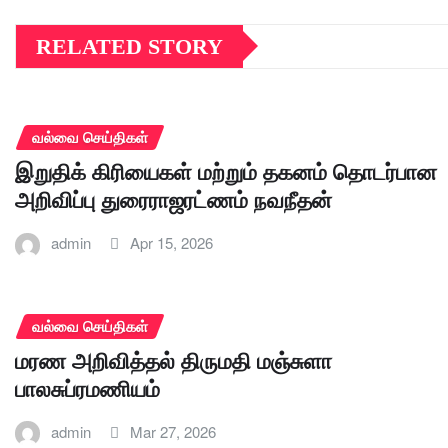
RELATED STORY
வல்வை செய்திகள்
இறுதிக் கிரியைகள் மற்றும் தகனம் தொடர்பான
அறிவிப்பு துரைராஜரட்ணம் நவநீதன்
admin
Apr 15, 2026
வல்வை செய்திகள்
மரண அறிவித்தல் திருமதி மஞ்சுளா
பாலசுப்ரமணியம்
admin
Mar 27, 2026