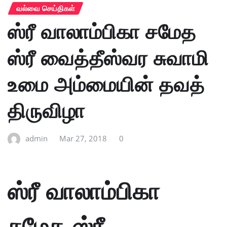
வல்வை செய்திகள்
ஸ்ரீ வாலாம்பிகா சமேத
ஸ்ரீ வைத்தீஸ்வர சுவாமி
உமை அம்மையின் தவத்
திருவிழா
admin
Mar 27, 2018
0
ஸ்ரீ வாலாம்பிகா
சமேத ஸ்ரீ