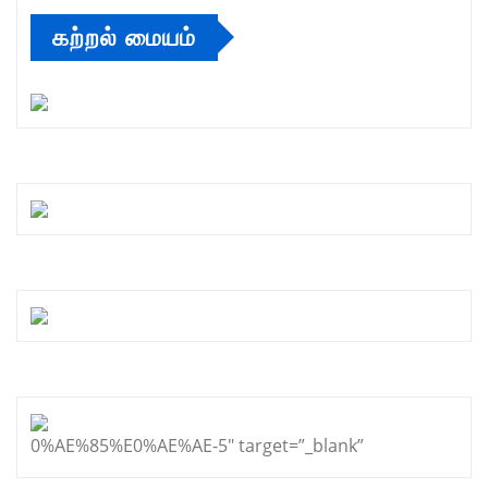
கற்றல் மையம்
0%AE%85%E0%AE%AE-5″ target=”_blank”