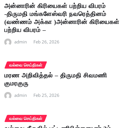
அன்னாரின் கிரியைகள் பற்றிய விபரம்
-திருமதி மங்களேஸ்வரி நவரெத்தினம்
(வண்ணம் அக்கா )அன்னாரின் கிரியைகள்
பற்றிய விபரம் –
admin
Feb 26, 2026
வல்வை செய்திகள்
மரண அறிவித்தல் – திருமதி சிவமணி
குமரகுரு
admin
Feb 25, 2026
வல்வை செய்திகள்