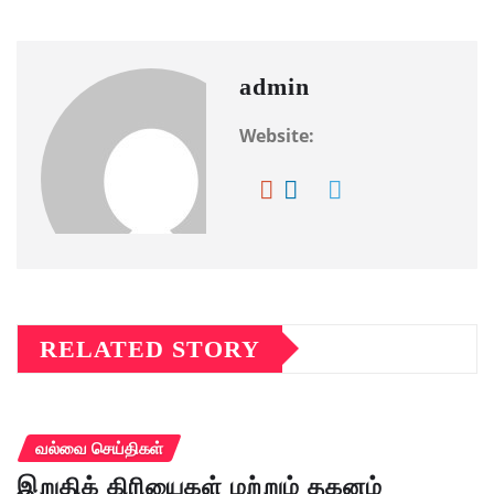
admin
Website:
RELATED STORY
வல்வை செய்திகள்
இறுதிக் கிரியைகள் மற்றும் தகனம்