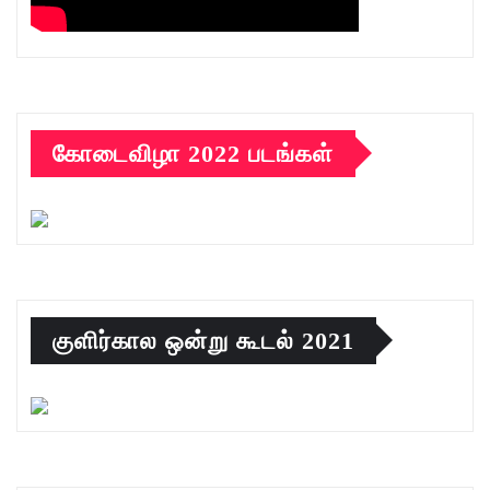
கோடைவிழா 2022 படங்கள்
குளிர்கால ஒன்று கூடல் 2021