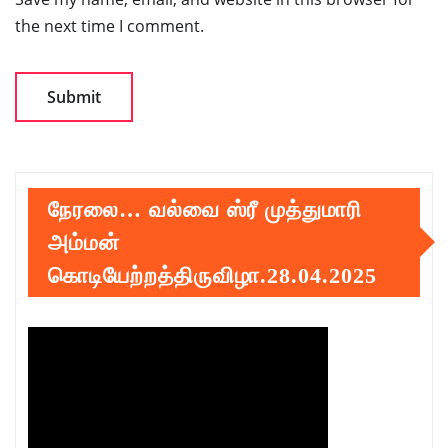
the next time I comment.
நேரலை… வல்வை ஸ்ரீ முத்துமாரி
அம்மன்
கொடியேற்றத்திருவிழா.28.04.2025