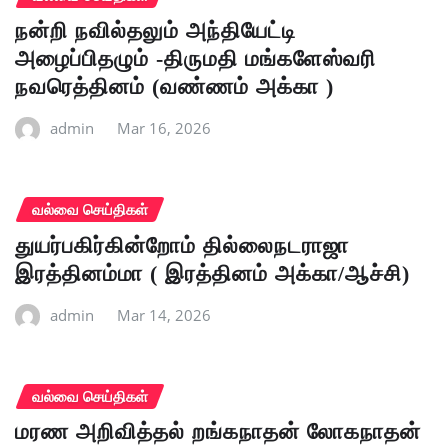
நன்றி நவில்தலும் அந்தியேட்டி
அழைப்பிதழும் -திருமதி மங்களேஸ்வரி
நவரெத்தினம் (வண்ணம் அக்கா )
admin
Mar 16, 2026
வல்வை செய்திகள்
துயர்பகிர்கின்றோம் தில்லைநடராஜா
இரத்தினம்மா ( இரத்தினம் அக்கா/ஆச்சி)
admin
Mar 14, 2026
வல்வை செய்திகள்
மரண அறிவித்தல் றங்கநாதன் லோகநாதன்