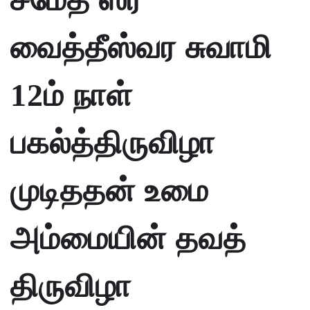
வைத்தீஸ்வர சுவாமி
12ம் நாள்
பகல்த்திருவிழா
முடிததன் உமை
அம்மையின் தவத்
திருவிழா