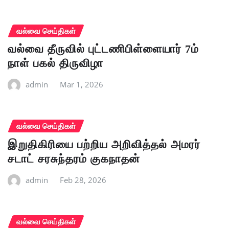
வல்வை செய்திகள்
வல்வை தீருவில் புட்டணிபிள்ளையார் 7ம்
நாள் பகல் திருவிழா
admin
Mar 1, 2026
வல்வை செய்திகள்
இறுதிகிரியை பற்றிய அறிவித்தல் அமரர்
சடாட் சரசுந்தரம் குகநாதன்
admin
Feb 28, 2026
வல்வை செய்திகள்