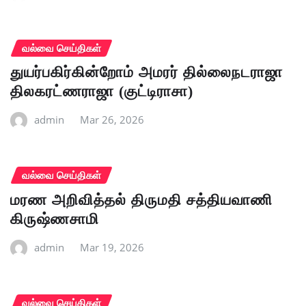
வல்வை செய்திகள்
துயர்பகிர்கின்றோம் அமரர் தில்லைநடராஜா
திலகரட்ணராஜா (குட்டிராசா)
admin
Mar 26, 2026
வல்வை செய்திகள்
மரண அறிவித்தல் திருமதி சத்தியவாணி
கிருஷ்ணசாமி
admin
Mar 19, 2026
வல்வை செய்திகள்