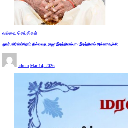
வல்வை செய்திகள்
துயர்பகிர்கின்றோம் தில்லைநடராஜா இரத்தினம்மா ( இரத்தினம் அக்கா/ஆச்சி)
admin
Mar 14, 2026