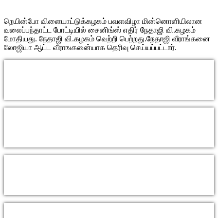
றெயின்போ விளையாட்டுக்கழகம் பவளவிழா மின்னொளியிலான
வலைப்பந்தாட்ட போட்டியில் சைனிங்ஸ் எதிர் நேதாஜி வி.கழகம்
மோதியது. நேதாஜி வி.கழகம் வெற்றி பெற்றது.நேதாஜி வீராங்கனை
லோஜியா ஆட்ட வீராஙகனை்யாக தெரிவு செய்யப்பட்டார்.