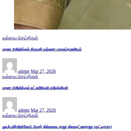
வல்வை செய்திகள்
மரண அறிவித்தல் திருமதி மஞ்சுளா பாலசுப்ரமணியம்
admin
Mar 27, 2026
வல்வை செய்திகள்
மரண அறிவித்தல் லட்சுமிதேவி குலேந்திரன்
admin
Mar 27, 2026
வல்வை செய்திகள்
துயர்பகிர்கின்றோம் அமரர் தில்லைநடராஜா திலகரட்ணராஜா (குட்டிராசா)