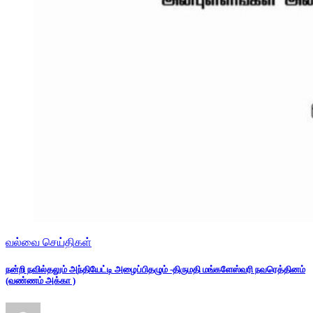
வல்வை செய்திகள்
நன்றி நவில்தலும் அந்தியேட்டி அழைப்பிதழும் -திருமதி மங்களேஸ்வரி நவரெத்தினம்
(வண்ணம் அக்கா )