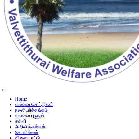
Home
வல்வை செய்திகள்
நலன்புரிச்சங்கம்
வல்வை புளூஸ்
கல்வி
அறிவித்தல்கள்
கோவில்கள்
விளையாட்டு