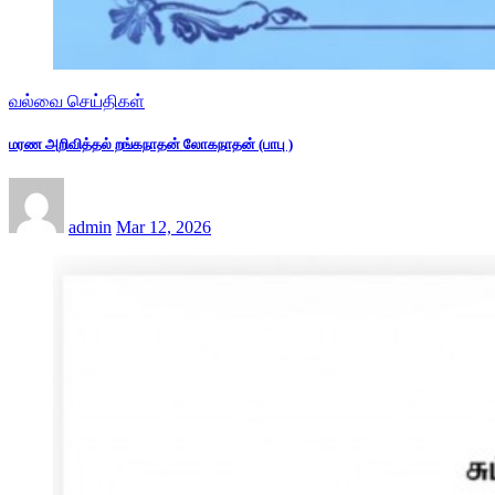
வல்வை செய்திகள்
மரண அறிவித்தல் றங்கநாதன் லோகநாதன் (பாபு )
admin
Mar 12, 2026