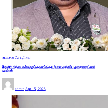
வல்வை செய்திகள்
இறுதிக் கிரியைகள் மற்றும் தகனம் தொடர்பான அறிவிப்பு துரைராஜரட்ணம்
நவநீதன்
admin
Apr 15, 2026