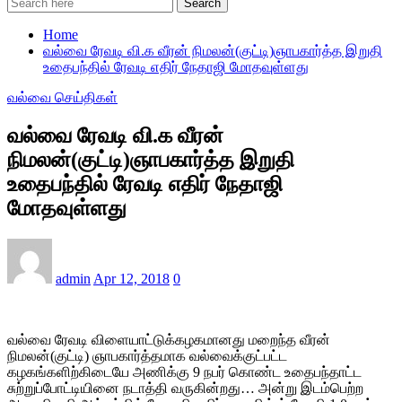
Search
Home
வல்வை ரேவடி வி.க வீரன் நிமலன்(குட்டி)ஞாபகார்த்த இறுதி
உதைபந்தில் ரேவடி எதிர் நேதாஜி மோதவுள்ளது
வல்வை செய்திகள்
வல்வை ரேவடி வி.க வீரன்
நிமலன்(குட்டி)ஞாபகார்த்த இறுதி
உதைபந்தில் ரேவடி எதிர் நேதாஜி
மோதவுள்ளது
admin
Apr 12, 2018
0
வல்வை ரேவடி விளையாட்டுக்கழகமானது மறைந்த வீரன்
நிமலன்(குட்டி) ஞாபகார்த்தமாக வல்வைக்குட்பட்ட
கழகங்களிற்கிடையே அணிக்கு 9 நபர் கொண்ட உதைபந்தாட்ட
சுற்றுப்போட்டியினை நடாத்தி வருகின்றது… அன்று இடம்பெற்ற