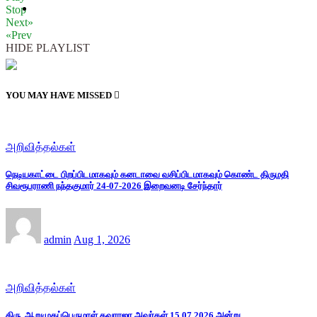
Stop
Next»
«Prev
HIDE PLAYLIST
YOU MAY HAVE MISSED
அறிவித்தல்கள்
நெடியகாட்டை பிறப்பிடமாகவும் கனடாவை வசிப்பிடமாகவும் கொண்ட திருமதி
சிவரூபராணி நந்தகுமார் 24-07-2026 இறைவனடி சேர்ந்தார்
admin
Aug 1, 2026
அறிவித்தல்கள்
திரு. ஆறுமுகப்பெருமாள் தவராஜா அவர்கள் 15.07.2026 அன்று