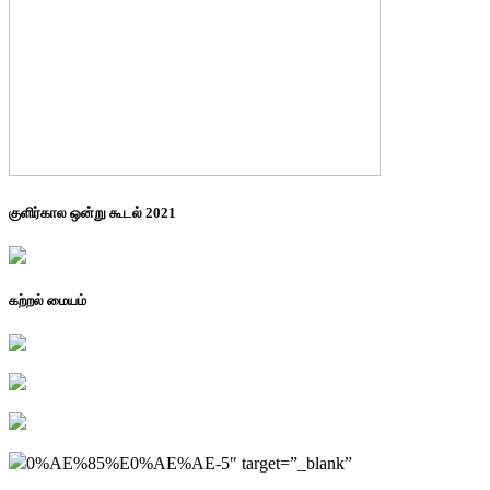
குளிர்கால ஒன்று கூடல் 2021
கற்றல் மையம்
0%AE%85%E0%AE%AE-5″ target=”_blank”