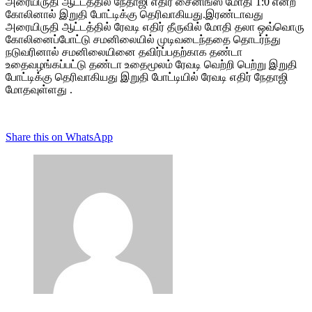
அரையிருதி ஆட்டத்தில் நேதாஜி எதிர் சைனிங்ஸ் மோதி 1:0 என்ற
கோலினால் இறுதி போட்டிக்கு தெரிவாகியது.இரண்டாவது
அரையிருதி ஆட்டத்தில் ரேவடி எதிர் தீருவில் மோதி தலா ஒவ்வொரு
கோலினைப்போட்டு சமனிலையில் முடிவடைந்ததை தொடர்ந்து
நடுவரினால் சமனிலையினை தவிர்ப்பதற்காக தண்டா
உதைவழங்கப்பட்டு தண்டா உதைமூலம் ரேவடி வெற்றி பெற்று இறுதி
போட்டிக்கு தெரிவாகியது இறுதி போட்டியில் ரேவடி எதிர் நேதாஜி
மோதவுள்ளது .
Share this on WhatsApp