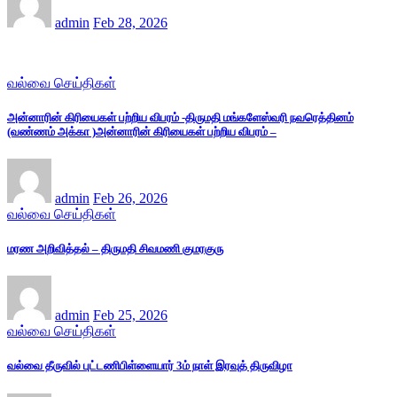
admin
Feb 28, 2026
வல்வை செய்திகள்
அன்னாரின் கிரியைகள் பற்றிய விபரம் -திருமதி மங்களேஸ்வரி நவரெத்தினம்
(வண்ணம் அக்கா )அன்னாரின் கிரியைகள் பற்றிய விபரம் –
admin
Feb 26, 2026
வல்வை செய்திகள்
மரண அறிவித்தல் – திருமதி சிவமணி குமரகுரு
admin
Feb 25, 2026
வல்வை செய்திகள்
வல்வை தீருவில் புட்டணிபிள்ளையார் 3ம் நாள் இரவுத் திருவிழா