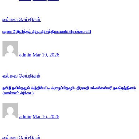
வல்வை செய்திகள்
மரண அறிவித்தல் திருமதி சத்தியவாணி கிருஷ்ணசாமி
admin
Mar 19, 2026
வல்வை செய்திகள்
நன்றி நவில்தலும் அந்தியேட்டி அழைப்பிதழும் -திருமதி மங்களேஸ்வரி நவரெத்தினம்
(வண்ணம் அக்கா )
admin
Mar 16, 2026
வல்வை செய்திகள்