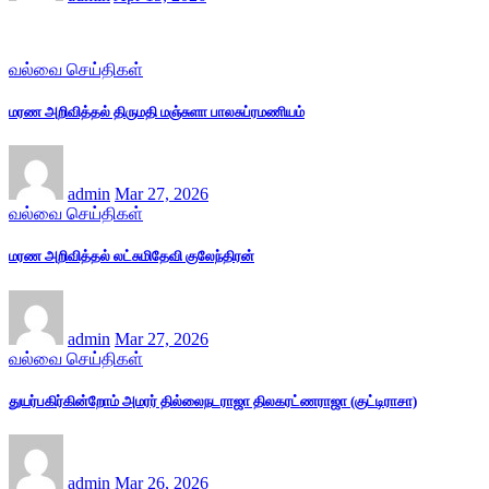
வல்வை செய்திகள்
மரண அறிவித்தல் திருமதி மஞ்சுளா பாலசுப்ரமணியம்
admin
Mar 27, 2026
வல்வை செய்திகள்
மரண அறிவித்தல் லட்சுமிதேவி குலேந்திரன்
admin
Mar 27, 2026
வல்வை செய்திகள்
துயர்பகிர்கின்றோம் அமரர் தில்லைநடராஜா திலகரட்ணராஜா (குட்டிராசா)
admin
Mar 26, 2026