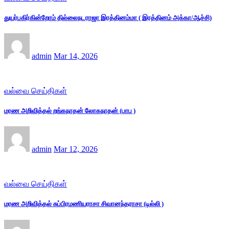
துயர்பகிர்கின்றோம் தில்லைநடராஜா இரத்தினம்மா ( இரத்தினம் அக்கா/ஆச்சி)
admin
Mar 14, 2026
வல்வை செய்திகள்
மரண அறிவித்தல் றங்கநாதன் லோகநாதன் (பாபு )
admin
Mar 12, 2026
வல்வை செய்திகள்
மரண அறிவித்தல் சுப்பிரமணியராசா சிவானந்தராசா (டில்லி )