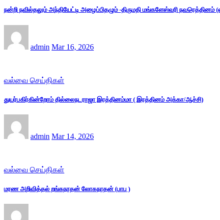
நன்றி நவில்தலும் அந்தியேட்டி அழைப்பிதழும் -திருமதி மங்களேஸ்வரி நவரெத்தினம்
admin
Mar 16, 2026
வல்வை செய்திகள்
துயர்பகிர்கின்றோம் தில்லைநடராஜா இரத்தினம்மா ( இரத்தினம் அக்கா/ஆச்சி)
admin
Mar 14, 2026
வல்வை செய்திகள்
மரண அறிவித்தல் றங்கநாதன் லோகநாதன் (பாபு )