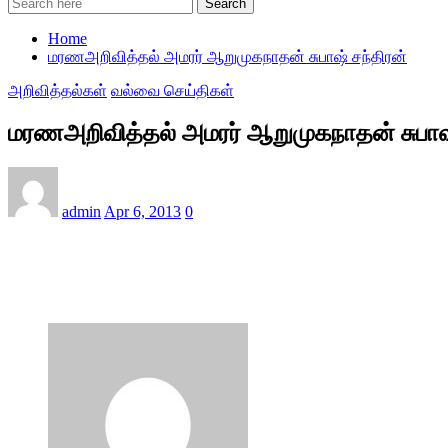
Search
Home
மரணஅறிவித்தல் அமரர் ஆறுமுகநாதன் சுபாஷ் சந்திரன்
அறிவித்தல்கள்
வல்வை செய்திகள்
மரணஅறிவித்தல் அமரர் ஆறுமுகநாதன் சுபாஷ்
admin
Apr 6, 2013
0