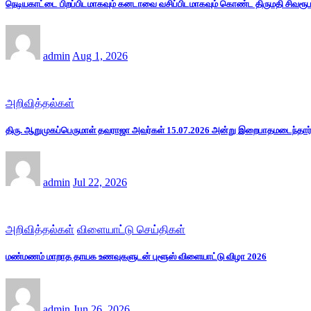
நெடியகாட்டை பிறப்பிடமாகவும் கனடாவை வசிப்பிடமாகவும் கொண்ட திருமதி சிவரூப
admin
Aug 1, 2026
அறிவித்தல்கள்
திரு. ஆறுமுகப்பெருமாள் தவராஜா அவர்கள் 15.07.2026 அன்று இறைபாதமடைந்தார்
admin
Jul 22, 2026
அறிவித்தல்கள்
விளையாட்டு செய்திகள்
மண்மணம் மாறாத தாயக உணவுகளுடன் புளூஸ் விளையாட்டு விழா 2026
admin
Jun 26, 2026