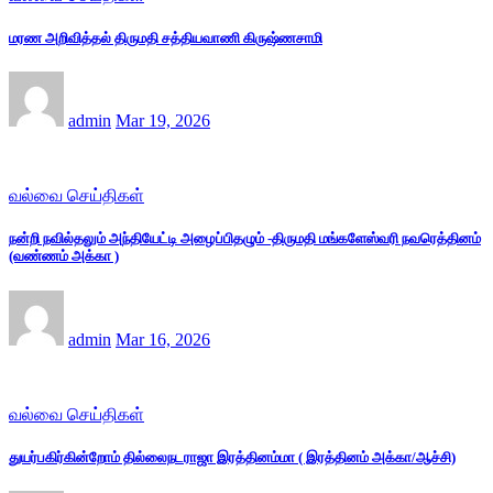
மரண அறிவித்தல் திருமதி சத்தியவாணி கிருஷ்ணசாமி
admin
Mar 19, 2026
வல்வை செய்திகள்
நன்றி நவில்தலும் அந்தியேட்டி அழைப்பிதழும் -திருமதி மங்களேஸ்வரி நவரெத்தினம்
(வண்ணம் அக்கா )
admin
Mar 16, 2026
வல்வை செய்திகள்
துயர்பகிர்கின்றோம் தில்லைநடராஜா இரத்தினம்மா ( இரத்தினம் அக்கா/ஆச்சி)