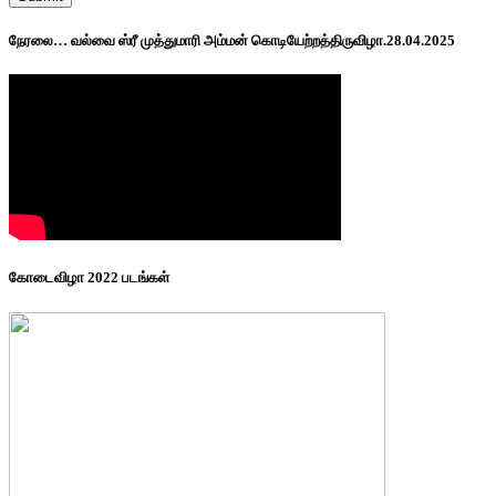
நேரலை… வல்வை ஸ்ரீ முத்துமாரி அம்மன் கொடியேற்றத்திருவிழா.28.04.2025
கோடைவிழா 2022 படங்கள்