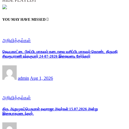
HIDE PLAYLIST
YOU MAY HAVE MISSED
அறிவித்தல்கள்
நெடியகாட்டை பிறப்பிடமாகவும் கனடாவை வசிப்பிடமாகவும் கொண்ட திருமதி
சிவரூபராணி நந்தகுமார் 24-07-2026 இறைவனடி சேர்ந்தார்
admin
Aug 1, 2026
அறிவித்தல்கள்
திரு. ஆறுமுகப்பெருமாள் தவராஜா அவர்கள் 15.07.2026 அன்று
இறைபாதமடைந்தார்.