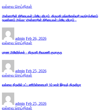
வல்வை செய்திகள்
அன்னாரின் கிரியைகள் பற்றிய விபரம் -திருமதி மங்களேஸ்வரி நவரெத்தினம்
(வண்ணம் அக்கா )அன்னாரின் கிரியைகள் பற்றிய விபரம் –
admin
Feb 26, 2026
வல்வை செய்திகள்
மரண அறிவித்தல் – திருமதி சிவமணி குமரகுரு
admin
Feb 25, 2026
வல்வை செய்திகள்
வல்வை தீருவில் புட்டணிபிள்ளையார் 3ம் நாள் இரவுத் திருவிழா
admin
Feb 25, 2026
வல்வை செய்திகள்