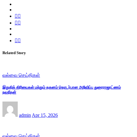
Related Story
வல்வை செய்திகள்
இறுதிக் கிரியைகள் மற்றும் தகனம் தொடர்பான அறிவிப்பு துரைராஜரட்ணம்
நவநீதன்
admin
Apr 15, 2026
வல்வை செய்திகள்