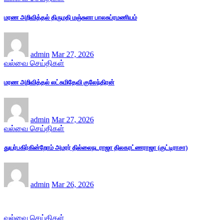
மரண அறிவித்தல் திருமதி மஞ்சுளா பாலசுப்ரமணியம்
admin
Mar 27, 2026
வல்வை செய்திகள்
மரண அறிவித்தல் லட்சுமிதேவி குலேந்திரன்
admin
Mar 27, 2026
வல்வை செய்திகள்
துயர்பகிர்கின்றோம் அமரர் தில்லைநடராஜா திலகரட்ணராஜா (குட்டிராசா)
admin
Mar 26, 2026
வல்வை செய்திகள்