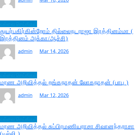
admin
Mar 16, 2026
வல்வை செய்திகள்
துயர்பகிர்கின்றோம் தில்லைநடராஜா இரத்தினம்மா (
இரத்தினம் அக்கா/ஆச்சி)
admin
Mar 14, 2026
வல்வை செய்திகள்
மரண அறிவித்தல் றங்கநாதன் லோகநாதன் (பாபு )
admin
Mar 12, 2026
வல்வை செய்திகள்
மரண அறிவித்தல் சுப்பிரமணியராசா சிவானந்தராசா
(டில்லி )