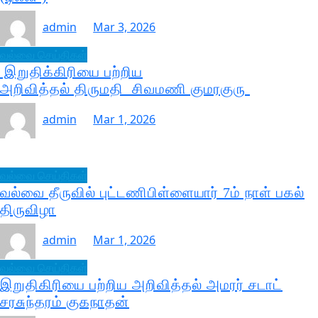
admin
Mar 3, 2026
வல்வை செய்திகள்
இறுதிக்கிரியை பற்றிய
அறிவித்தல் திருமதி சிவமணி குமரகுரு
admin
Mar 1, 2026
வல்வை செய்திகள்
வல்வை தீருவில் புட்டணிபிள்ளையார் 7ம் நாள் பகல்
திருவிழா
admin
Mar 1, 2026
வல்வை செய்திகள்
இறுதிகிரியை பற்றிய அறிவித்தல் அமரர் சடாட்
சரசுந்தரம் குகநாதன்