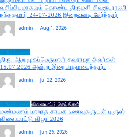
நெடியகாட்டை பிறப்பிடமாகவும் கனடாவை
வசிப்பிடமாகவும் கொண்ட திருமதி சிவரூபராணி
நந்தகுமார் 24-07-2026 இறைவனடி சேர்ந்தார்
admin
Aug 1, 2026
அறிவித்தல்கள்
திரு. ஆறுமுகப்பெருமாள் தவராஜா அவர்கள்
15.07.2026 அன்று இறைபாதமடைந்தார்.
admin
Jul 22, 2026
அறிவித்தல்கள்
விளையாட்டு செய்திகள்
மண்மணம் மாறாத தாயக உணவுகளுடன் புளூஸ்
விளையாட்டு விழா 2026
admin
Jun 26, 2026