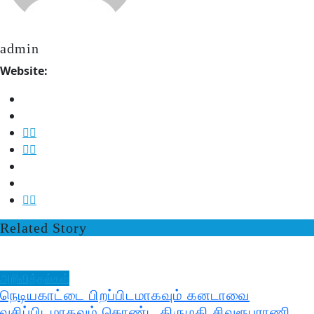
admin
Website:
Related Story
அறிவித்தல்கள்
நெடியகாட்டை பிறப்பிடமாகவும் கனடாவை
வசிப்பிடமாகவும் கொண்ட திருமதி சிவரூபராணி