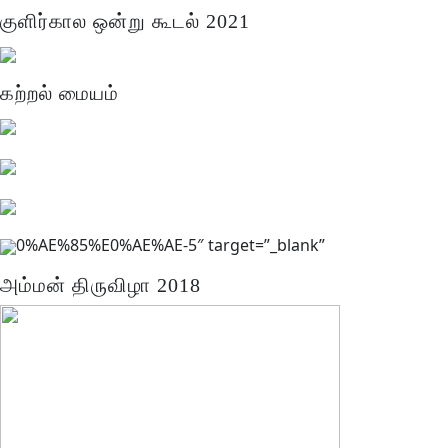
குளிர்கால ஒன்று கூடல் 2021
கற்றல் மையம்
0%AE%85%E0%AE%AE-5″ target=”_blank”
அம்மன் திருவிழா 2018