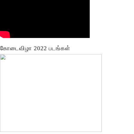
கோடைவிழா 2022 படங்கள்