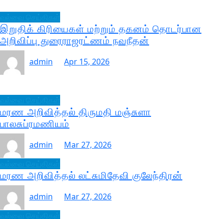
வல்வை செய்திகள்
இறுதிக் கிரியைகள் மற்றும் தகனம் தொடர்பான
அறிவிப்பு துரைராஜரட்ணம் நவநீதன்
admin
Apr 15, 2026
வல்வை செய்திகள்
மரண அறிவித்தல் திருமதி மஞ்சுளா
பாலசுப்ரமணியம்
admin
Mar 27, 2026
வல்வை செய்திகள்
மரண அறிவித்தல் லட்சுமிதேவி குலேந்திரன்
admin
Mar 27, 2026
வல்வை செய்திகள்