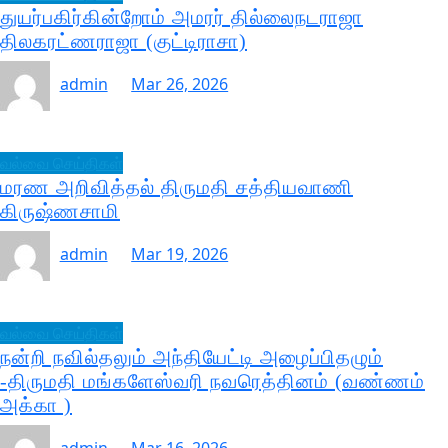
துயர்பகிர்கின்றோம் அமரர் தில்லைநடராஜா
திலகரட்ணராஜா (குட்டிராசா)
admin
Mar 26, 2026
வல்வை செய்திகள்
மரண அறிவித்தல் திருமதி சத்தியவாணி
கிருஷ்ணசாமி
admin
Mar 19, 2026
வல்வை செய்திகள்
நன்றி நவில்தலும் அந்தியேட்டி அழைப்பிதழும்
-திருமதி மங்களேஸ்வரி நவரெத்தினம் (வண்ணம்
அக்கா )