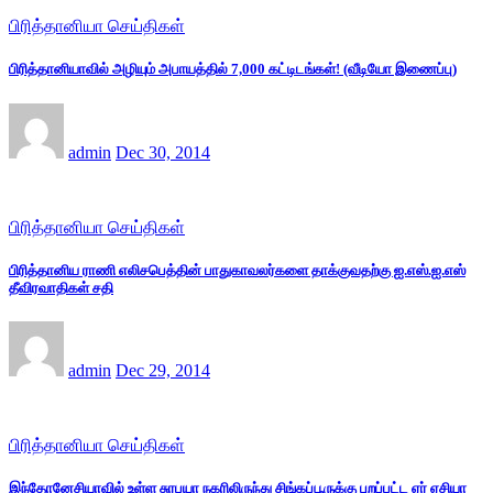
பிரித்தானியா செய்திகள்
பிரித்தானியாவில் அழியும் அபாயத்தில் 7,000 கட்டிடங்கள்! (வீடியோ இணைப்பு)
admin
Dec 30, 2014
பிரித்தானியா செய்திகள்
பிரித்தானிய ராணி எலிசபெத்தின் பாதுகாவலர்களை தாக்குவதற்கு ஐ.எஸ்.ஐ.எஸ்
தீவிரவாதிகள் சதி
admin
Dec 29, 2014
பிரித்தானியா செய்திகள்
இந்தோனேசியாவில் உள்ள சுரபயா நகரிலிருந்து சிங்கப்பூருக்கு புறப்பட்ட ஏர் ஏசியா