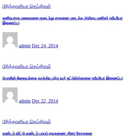
பிரித்தானியா செய்திகள்
தனிநபராக மலைகளை குடைந்து சாதனை படைத்த அதிசய மனிதர் (வீடியோ
இணைப்பு)
admin
Dec 24, 2014
பிரித்தானியா செய்திகள்
பொலிஸ் நிலையத்தை தாக்கிய மர்ம நபர் சுட்டுக்கொலை (வீடியோ இணைப்பு)
admin
Dec 22, 2014
பிரித்தானியா செய்திகள்
கண்டம் விட்டு கண்டம் பாயும் ஏவுகணை: சீனா சோதனை