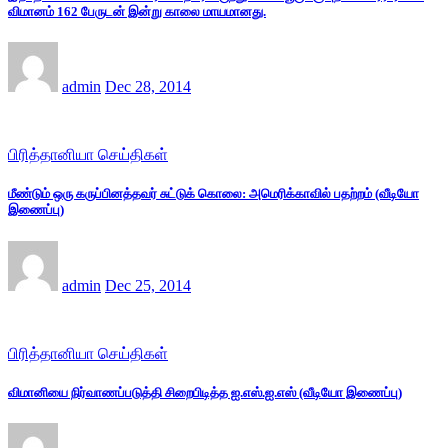
விமானம் 162 பேருடன் இன்று காலை மாயமானது.
admin
Dec 28, 2014
பிரித்தானியா செய்திகள்
மீண்டும் ஒரு கருப்பினத்தவர் சுட்டுக் கொலை: அமெரிக்காவில் பதற்றம் (வீடியோ
இணைப்பு)
admin
Dec 25, 2014
பிரித்தானியா செய்திகள்
விமானியை நிர்வாணப்படுத்தி சிறைபிடித்த ஐ.எஸ்.ஐ.எஸ் (வீடியோ இணைப்பு)