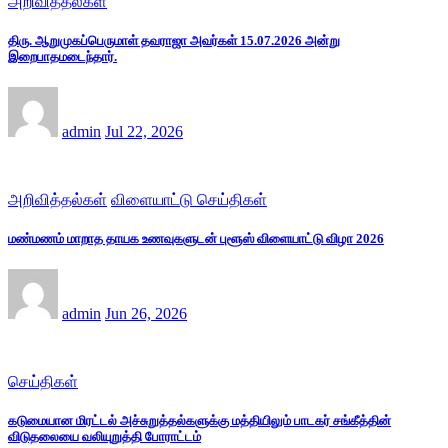
அறிவித்தல்கள்
திரு. ஆறுமுகப்பெருமாள் தவராஜா அவர்கள் 15.07.2026 அன்று
இறைபாதமடைந்தார்.
admin
Jul 22, 2026
அறிவித்தல்கள்
விளையாட்டு செய்திகள்
மண்மணம் மாறாத தாயக உணவுகளுடன் புளூஸ் விளையாட்டு விழா 2026
admin
Jun 26, 2026
செய்திகள்
கடுமையான மிரட்டல் அச்சுறுத்தல்களுக்கு மத்தியிலும் பாடகர் சங்கீத்தின்
விடுதலையை வலியுறுத்தி போராட்டம்