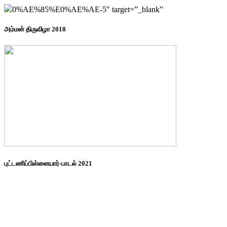
0%AE%85%E0%AE%AE-5″ target=”_blank”
அம்மன் திருவிழா 2018
புட்டணிப்பிள்ளையார்-பாடல் 2021