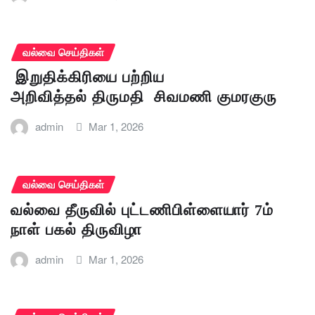
வல்வை செய்திகள்
இறுதிக்கிரியை பற்றிய
அறிவித்தல் திருமதி சிவமணி குமரகுரு
admin
Mar 1, 2026
வல்வை செய்திகள்
வல்வை தீருவில் புட்டணிபிள்ளையார் 7ம்
நாள் பகல் திருவிழா
admin
Mar 1, 2026