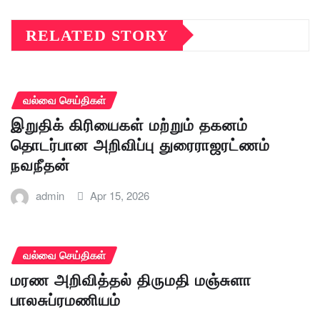
RELATED STORY
வல்வை செய்திகள்
இறுதிக் கிரியைகள் மற்றும் தகனம்
தொடர்பான அறிவிப்பு துரைராஜரட்ணம்
நவநீதன்
admin
Apr 15, 2026
வல்வை செய்திகள்
மரண அறிவித்தல் திருமதி மஞ்சுளா
பாலசுப்ரமணியம்