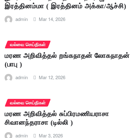
இரத்தினம்மா ( இரத்தினம் அக்கா/ஆச்சி)
admin
Mar 14, 2026
வல்வை செய்திகள்
மரண அறிவித்தல் றங்கநாதன் லோகநாதன்
(பாபு )
admin
Mar 12, 2026
வல்வை செய்திகள்
மரண அறிவித்தல் சுப்பிரமணியராசா
சிவானந்தராசா (டில்லி )
admin
Mar 3, 2026