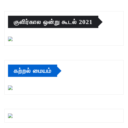
குளிர்கால ஒன்று கூடல் 2021
கற்றல் மையம்