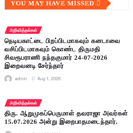
YOU MAY HAVE MISSED
அறிவித்தல்கள்
நெடியகாட்டை பிறப்பிடமாகவும் கனடாவை
வசிப்பிடமாகவும் கொண்ட திருமதி
சிவரூபராணி நந்தகுமார் 24-07-2026
இறைவனடி சேர்ந்தார்
admin
Aug 1, 2026
அறிவித்தல்கள்
திரு. ஆறுமுகப்பெருமாள் தவராஜா அவர்கள்
15.07.2026 அன்று இறைபாதமடைந்தார்.