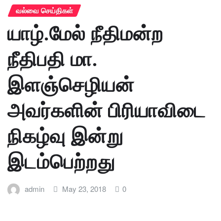
வல்வை செய்திகள்
யாழ்.மேல் நீதிமன்ற
நீதிபதி மா.
இளஞ்செழியன்
அவர்களின் பிரியாவிடை
நிகழ்வு இன்று
இடம்பெற்றது
admin
May 23, 2018
0