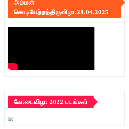
அம்மன்
கொடியேற்றத்திருவிழா.28.04.2025
கோடைவிழா 2022 படங்கள்