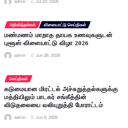
admin
Jul 22, 2026
அறிவித்தல்கள்
விளையாட்டு செய்திகள்
மண்மணம் மாறாத தாயக உணவுகளுடன்
புளூஸ் விளையாட்டு விழா 2026
admin
Jun 26, 2026
செய்திகள்
கடுமையான மிரட்டல் அச்சுறுத்தல்களுக்கு
மத்தியிலும் பாடகர் சங்கீத்தின்
விடுதலையை வலியுறுத்தி போராட்டம்
admin
Jun 8, 2026