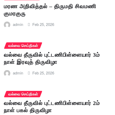
மரண அறிவித்தல் – திருமதி சிவமணி
குமரகுரு
admin
Feb 25, 2026
வல்வை செய்திகள்
வல்வை தீருவில் புட்டணிபிள்ளையார் 3ம்
நாள் இரவுத் திருவிழா
admin
Feb 25, 2026
வல்வை செய்திகள்
வல்வை தீருவில் புட்டணிபிள்ளையார் 2ம்
நாள் பகல் திருவிழா