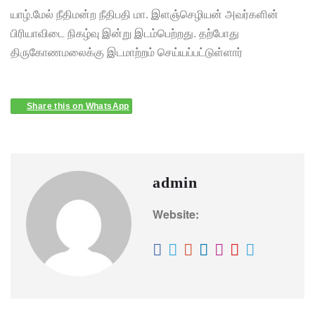
யாழ்.மேல் நீதிமன்ற நீதிபதி மா. இளஞ்செழியன் அவர்களின்
பிரியாவிடை நிகழ்வு இன்று இடம்பெற்றது. தற்போது
திருகோணமலைக்கு இடமாற்றம் செய்யப்பட்டுள்ளார்
Share this on WhatsApp
admin
Website: