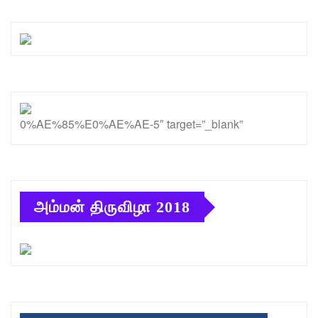
0%AE%85%E0%AE%AE-5″ target=”_blank”
அம்மன் திருவிழா 2018