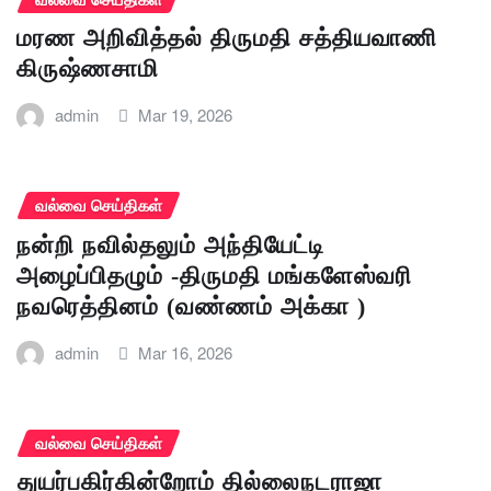
மரண அறிவித்தல் திருமதி சத்தியவாணி
கிருஷ்ணசாமி
admin
Mar 19, 2026
வல்வை செய்திகள்
நன்றி நவில்தலும் அந்தியேட்டி
அழைப்பிதழும் -திருமதி மங்களேஸ்வரி
நவரெத்தினம் (வண்ணம் அக்கா )
admin
Mar 16, 2026
வல்வை செய்திகள்
துயர்பகிர்கின்றோம் தில்லைநடராஜா