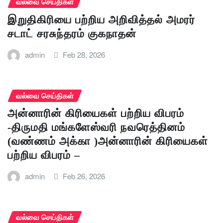
வல்வை செய்திகள்
இறுதிகிரியை பற்றிய அறிவித்தல் அமரர்
சடாட் சரசுந்தரம் குகநாதன்
admin
Feb 28, 2026
வல்வை செய்திகள்
அன்னாரின் கிரியைகள் பற்றிய விபரம்
-திருமதி மங்களேஸ்வரி நவரெத்தினம்
(வண்ணம் அக்கா )அன்னாரின் கிரியைகள்
பற்றிய விபரம் –
admin
Feb 26, 2026
வல்வை செய்திகள்