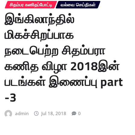
சிதம்பர கணிதப்போட்டி
வல்வை செய்திகள்
இங்கிலாந்தில்
மிகச்சிறப்பாக
நடைபெற்ற சிதம்பரா
கணித விழா 2018இன்
படங்கள் இணைப்பு part
-3
admin
Jul 18, 2018
0