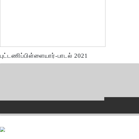
புட்டணிப்பிள்ளையார்-பாடல் 2021