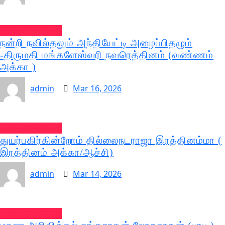
வல்வை செய்திகள்
நன்றி நவில்தலும் அந்தியேட்டி அழைப்பிதழும்
-திருமதி மங்களேஸ்வரி நவரெத்தினம் (வண்ணம்
அக்கா )
admin
Mar 16, 2026
வல்வை செய்திகள்
துயர்பகிர்கின்றோம் தில்லைநடராஜா இரத்தினம்மா (
இரத்தினம் அக்கா/ஆச்சி)
admin
Mar 14, 2026
வல்வை செய்திகள்