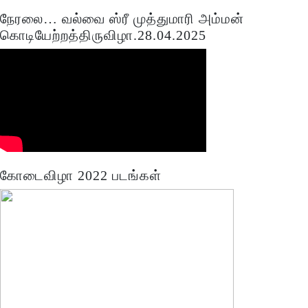
நேரலை… வல்வை ஸ்ரீ முத்துமாரி அம்மன்
கொடியேற்றத்திருவிழா.28.04.2025
கோடைவிழா 2022 படங்கள்