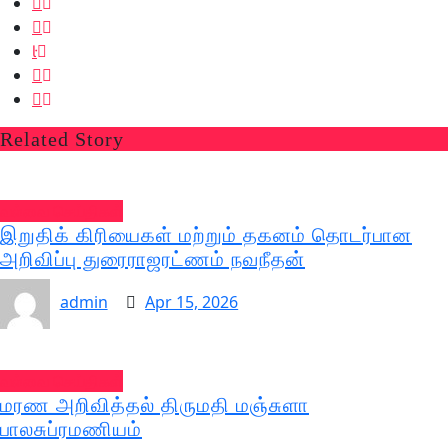
Related Story
வல்வை செய்திகள்
இறுதிக் கிரியைகள் மற்றும் தகனம் தொடர்பான
அறிவிப்பு துரைராஜரட்ணம் நவநீதன்
admin
Apr 15, 2026
வல்வை செய்திகள்
மரண அறிவித்தல் திருமதி மஞ்சுளா
பாலசுப்ரமணியம்