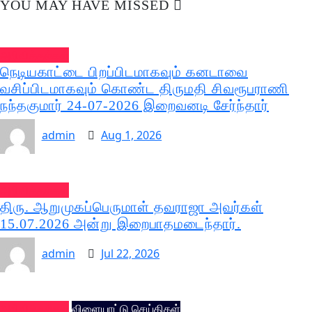
YOU MAY HAVE MISSED
அறிவித்தல்கள்
நெடியகாட்டை பிறப்பிடமாகவும் கனடாவை
வசிப்பிடமாகவும் கொண்ட திருமதி சிவரூபராணி
நந்தகுமார் 24-07-2026 இறைவனடி சேர்ந்தார்
admin
Aug 1, 2026
அறிவித்தல்கள்
திரு. ஆறுமுகப்பெருமாள் தவராஜா அவர்கள்
15.07.2026 அன்று இறைபாதமடைந்தார்.
admin
Jul 22, 2026
அறிவித்தல்கள்
விளையாட்டு செய்திகள்