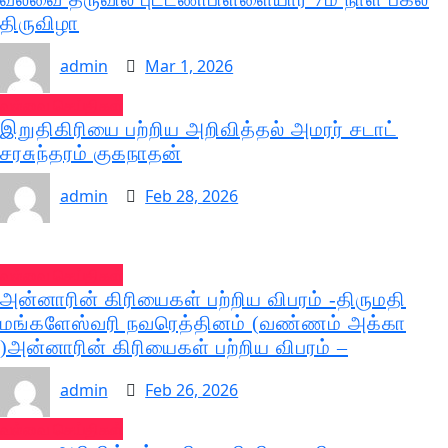
திருவிழா
admin
Mar 1, 2026
வல்வை செய்திகள்
இறுதிகிரியை பற்றிய அறிவித்தல் அமரர் சடாட்
சரசுந்தரம் குகநாதன்
admin
Feb 28, 2026
வல்வை செய்திகள்
அன்னாரின் கிரியைகள் பற்றிய விபரம் -திருமதி
மங்களேஸ்வரி நவரெத்தினம் (வண்ணம் அக்கா
)அன்னாரின் கிரியைகள் பற்றிய விபரம் –
admin
Feb 26, 2026
வல்வை செய்திகள்