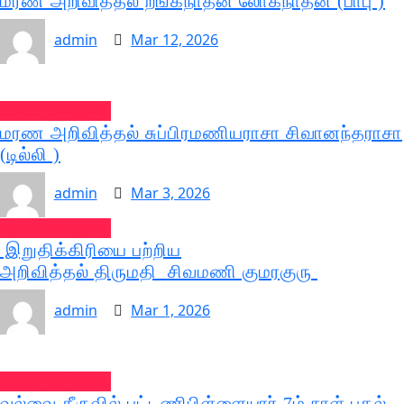
மரண அறிவித்தல் றங்கநாதன் லோகநாதன் (பாபு )
admin
Mar 12, 2026
வல்வை செய்திகள்
மரண அறிவித்தல் சுப்பிரமணியராசா சிவானந்தராசா
(டில்லி )
admin
Mar 3, 2026
வல்வை செய்திகள்
இறுதிக்கிரியை பற்றிய
அறிவித்தல் திருமதி சிவமணி குமரகுரு
admin
Mar 1, 2026
வல்வை செய்திகள்
வல்வை தீருவில் புட்டணிபிள்ளையார் 7ம் நாள் பகல்