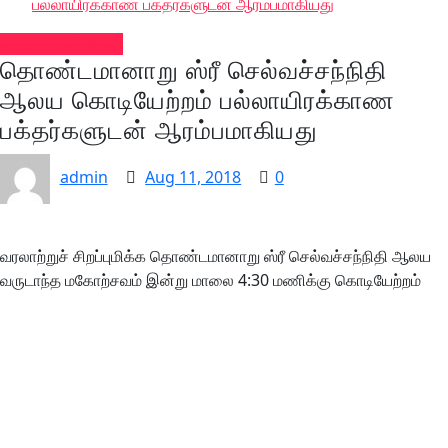
பல்லாயிரக்காண பக்தர்களுடன் ஆரம்பமாகியது
வல்வை செய்திகள்
தொண்டமானாறு ஸ்ரீ செல்வச்சந்நிதி
ஆலய கொடியேற்றம் பல்லாயிரக்காண
பக்தர்களுடன் ஆரம்பமாகியது
admin
Aug 11, 2018
0
வரலாற்றுச் சிறப்புமிக்க தொண்டமானாறு ஸ்ரீ செல்வச்சந்நிதி ஆலய
வருடாந்த மகோற்சவம் இன்று மாலை 4:30 மணிக்கு கொடியேற்றம்