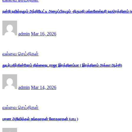
நன்றி நவில்தலும் அந்தியேட்டி அழைப்பிதழும் -திருமதி மங்களேஸ்வரி நவரெத்தினம்
admin
Mar 16, 2026
வல்வை செய்திகள்
துயர்பகிர்கின்றோம் தில்லைநடராஜா இரத்தினம்மா ( இரத்தினம் அக்கா/ஆச்சி)
admin
Mar 14, 2026
வல்வை செய்திகள்
மரண அறிவித்தல் றங்கநாதன் லோகநாதன் (பாபு )