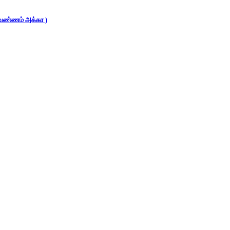
 (வண்ணம் அக்கா )