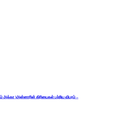
் அக்கா )அன்னாரின் கிரியைகள் பற்றிய விபரம் –