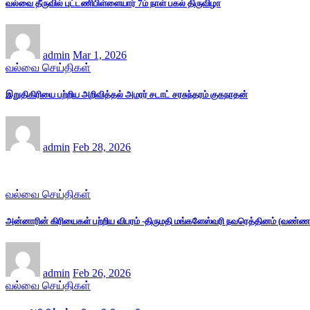
வல்வை தீருவில் புட்டணிபிள்ளையார் 7ம் நாள் பகல் திருவிழா
admin
Mar 1, 2026
வல்வை செய்திகள்
இறுதிகிரியை பற்றிய அறிவித்தல் அமரர் சடாட் சரசுந்தரம் குகநாதன்
admin
Feb 28, 2026
வல்வை செய்திகள்
அன்னாரின் கிரியைகள் பற்றிய விபரம் -திருமதி மங்களேஸ்வரி நவரெத்தினம் (வண்ணம
admin
Feb 26, 2026
வல்வை செய்திகள்