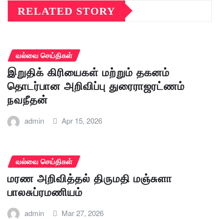
RELATED STORY
வல்வை செய்திகள்
இறுதிக் கிரியைகள் மற்றும் தகனம்
தொடர்பான அறிவிப்பு துரைராஜரட்ணம்
நவநீதன்
admin
Apr 15, 2026
வல்வை செய்திகள்
மரண அறிவித்தல் திருமதி மஞ்சுளா
பாலசுப்ரமணியம்
admin
Mar 27, 2026