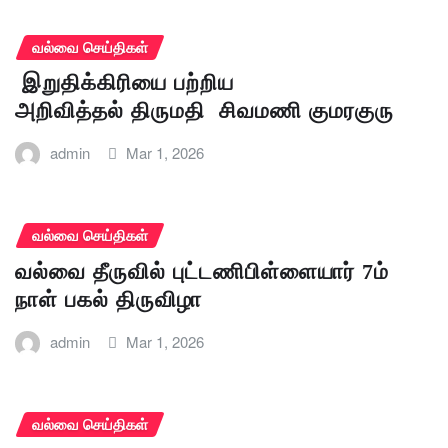
வல்வை செய்திகள்
இறுதிக்கிரியை பற்றிய
அறிவித்தல் திருமதி சிவமணி குமரகுரு
admin
Mar 1, 2026
வல்வை செய்திகள்
வல்வை தீருவில் புட்டணிபிள்ளையார் 7ம்
நாள் பகல் திருவிழா
admin
Mar 1, 2026
வல்வை செய்திகள்