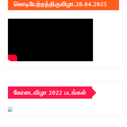
கொடியேற்றத்திருவிழா.28.04.2025
கோடைவிழா 2022 படங்கள்