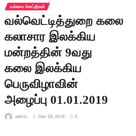
வல்வை செய்திகள்
வல்வெட்டித்துறை கலை
கலாசார இலக்கிய
மன்றத்தின் 9வது
கலை இலக்கிய
பெருவிழாவின்
அழைப்பு 01.01.2019
admin
Dec 29, 2018
0