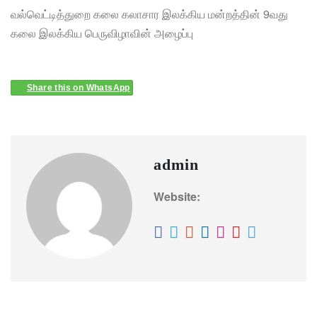
வல்வெட்டித்துறை கலை கலாசார இலக்கிய மன்றத்தின் 9வது
கலை இலக்கிய பெருவிழாவின் அழைப்பு
Share this on WhatsApp
admin
Website: