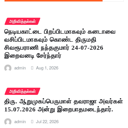
அறிவித்தல்கள்
நெடியகாட்டை பிறப்பிடமாகவும் கனடாவை
வசிப்பிடமாகவும் கொண்ட திருமதி
சிவரூபராணி நந்தகுமார் 24-07-2026
இறைவனடி சேர்ந்தார்
admin
Aug 1, 2026
அறிவித்தல்கள்
திரு. ஆறுமுகப்பெருமாள் தவராஜா அவர்கள்
15.07.2026 அன்று இறைபாதமடைந்தார்.
admin
Jul 22, 2026