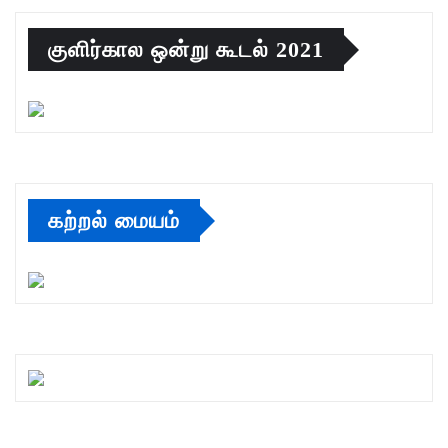
குளிர்கால ஒன்று கூடல் 2021
கற்றல் மையம்