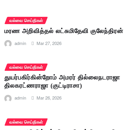
வல்வை செய்திகள்
மரண அறிவித்தல் லட்சுமிதேவி குலேந்திரன்
admin
Mar 27, 2026
வல்வை செய்திகள்
துயர்பகிர்கின்றோம் அமரர் தில்லைநடராஜா
திலகரட்ணராஜா (குட்டிராசா)
admin
Mar 26, 2026
வல்வை செய்திகள்