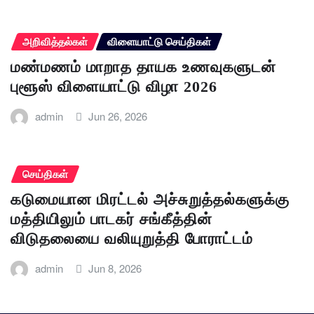
அறிவித்தல்கள்
விளையாட்டு செய்திகள்
மண்மணம் மாறாத தாயக உணவுகளுடன்
புளூஸ் விளையாட்டு விழா 2026
admin
Jun 26, 2026
செய்திகள்
கடுமையான மிரட்டல் அச்சுறுத்தல்களுக்கு
மத்தியிலும் பாடகர் சங்கீத்தின்
விடுதலையை வலியுறுத்தி போராட்டம்
admin
Jun 8, 2026