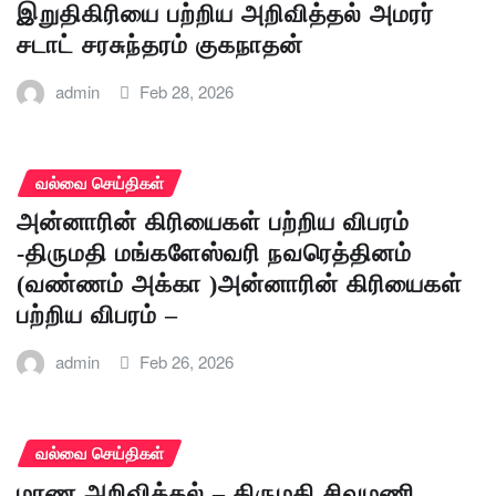
இறுதிகிரியை பற்றிய அறிவித்தல் அமரர்
சடாட் சரசுந்தரம் குகநாதன்
admin
Feb 28, 2026
வல்வை செய்திகள்
அன்னாரின் கிரியைகள் பற்றிய விபரம்
-திருமதி மங்களேஸ்வரி நவரெத்தினம்
(வண்ணம் அக்கா )அன்னாரின் கிரியைகள்
பற்றிய விபரம் –
admin
Feb 26, 2026
வல்வை செய்திகள்
மரண அறிவித்தல் – திருமதி சிவமணி