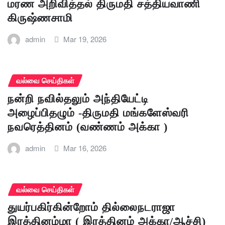
மரண அறிவித்தல் திருமதி சத்தியவாணி
கிருஷ்ணசாமி
admin
Mar 19, 2026
வல்வை செய்திகள்
நன்றி நவில்தலும் அந்தியேட்டி
அழைப்பிதழும் -திருமதி மங்களேஸ்வரி
நவரெத்தினம் (வண்ணம் அக்கா )
admin
Mar 16, 2026
வல்வை செய்திகள்
துயர்பகிர்கின்றோம் தில்லைநடராஜா
இரத்தினம்மா ( இரத்தினம் அக்கா/ஆச்சி)