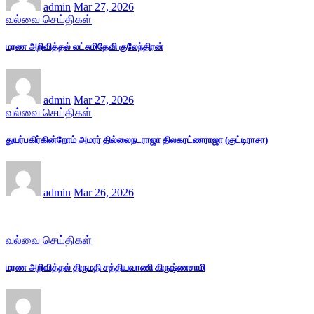
admin
Mar 27, 2026
வல்வை செய்திகள்
மரண அறிவித்தல் லட்சுமிதேவி குலேந்திரன்
admin
Mar 27, 2026
வல்வை செய்திகள்
துயர்பகிர்கின்றோம் அமரர் தில்லைநடராஜா திலகரட்ணராஜா (குட்டிராசா)
admin
Mar 26, 2026
வல்வை செய்திகள்
மரண அறிவித்தல் திருமதி சத்தியவாணி கிருஷ்ணசாமி