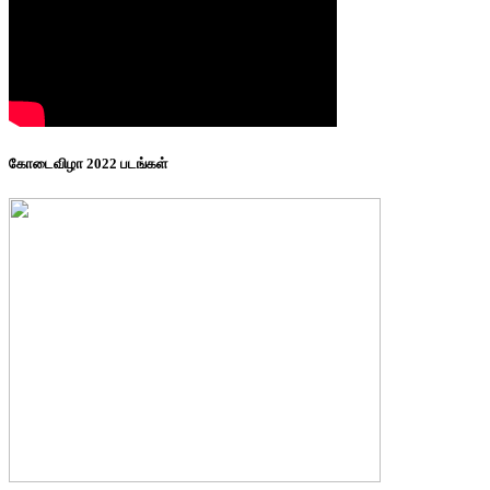
கோடைவிழா 2022 படங்கள்