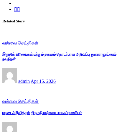
Related Story
வல்வை செய்திகள்
இறுதிக் கிரியைகள் மற்றும் தகனம் தொடர்பான அறிவிப்பு துரைராஜரட்ணம்
நவநீதன்
admin
Apr 15, 2026
வல்வை செய்திகள்
மரண அறிவித்தல் திருமதி மஞ்சுளா பாலசுப்ரமணியம்