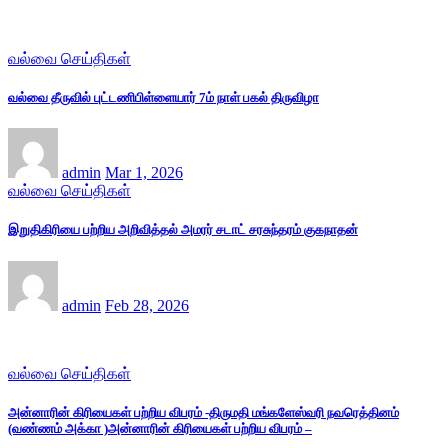
வல்வை செய்திகள்
வல்வை தீருவில் புட்டணிபிள்ளையார் 7ம் நாள் பகல் திருவிழா
admin
Mar 1, 2026
வல்வை செய்திகள்
இறுதிகிரியை பற்றிய அறிவித்தல் அமரர் சடாட் சரசுந்தரம் குகநாதன்
admin
Feb 28, 2026
வல்வை செய்திகள்
அன்னாரின் கிரியைகள் பற்றிய விபரம் -திருமதி மங்களேஸ்வரி நவரெத்தினம்
(வண்ணம் அக்கா )அன்னாரின் கிரியைகள் பற்றிய விபரம் –