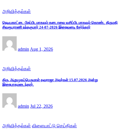
அறிவித்தல்கள்
நெடியகாட்டை பிறப்பிடமாகவும் கனடாவை வசிப்பிடமாகவும் கொண்ட திருமதி
சிவரூபராணி நந்தகுமார் 24-07-2026 இறைவனடி சேர்ந்தார்
admin
Aug 1, 2026
அறிவித்தல்கள்
திரு. ஆறுமுகப்பெருமாள் தவராஜா அவர்கள் 15.07.2026 அன்று
இறைபாதமடைந்தார்.
admin
Jul 22, 2026
அறிவித்தல்கள்
விளையாட்டு செய்திகள்