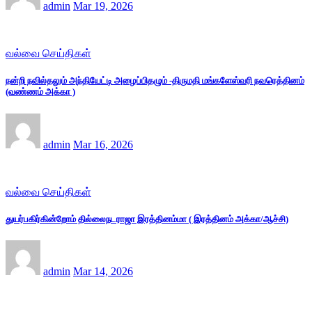
admin
Mar 19, 2026
வல்வை செய்திகள்
நன்றி நவில்தலும் அந்தியேட்டி அழைப்பிதழும் -திருமதி மங்களேஸ்வரி நவரெத்தினம்
(வண்ணம் அக்கா )
admin
Mar 16, 2026
வல்வை செய்திகள்
துயர்பகிர்கின்றோம் தில்லைநடராஜா இரத்தினம்மா ( இரத்தினம் அக்கா/ஆச்சி)
admin
Mar 14, 2026